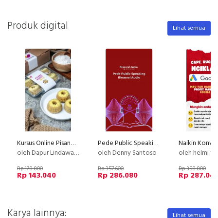
Produk digital
Lihat semua
Kursus Online Pisang Buncit Dapur Lindawaty PU
Pede Public Speaking Binaural Audio
oleh Dapur Lindawaty
oleh Denny Santoso
oleh helmi fad
Rp 178.800
Rp 357.600
Rp 358.800
Rp 143.040
Rp 286.080
Rp 287.04
Karya lainnya:
Lihat semua