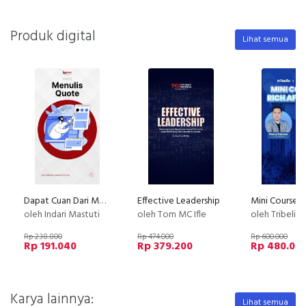
Produk digital
Lihat semua
Dapat Cuan Dari Menulis Quote
Effective Leadership
oleh Indari Mastuti
oleh Tom MC Ifle
oleh Tribelio X B
Rp 238.800
Rp 474.000
Rp 600.000
Rp 191.040
Rp 379.200
Rp 480.00
Karya lainnya:
Lihat semua