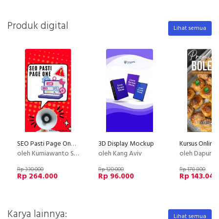
Produk digital
Lihat semua
SEO Pasti Page One - Mudahkan Calon Customer Menemukan Produk/Jasa Anda di Google
3D Display Mockup
oleh Kurniawanto Suranto
oleh Kang Aviv
oleh Dapur Li
Rp 330.000
Rp 120.000
Rp 178.800
Rp 264.000
Rp 96.000
Rp 143.040
Karya lainnya:
Lihat semua