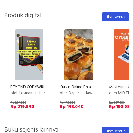
Produk digital
Lihat semua
BEYOND COPYWRITING (E-Course)
Kursus Online Phia Ma Dapur Lindawaty PU
oleh Lesmana nahar
oleh Dapur Lindawaty
oleh MID TE
Rp 274.800
Rp 178.800
Rp 237.600
Rp 219.840
Rp 143.040
Rp 190.080
Buku sejenis lainnya
Lihat semua