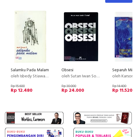
Salamku Pada Malam
Obsesi
oleh Isbedy Stiawan zs.
oleh Sutan Iwan Soekri Munaf
oleh Karsono H 
Rp 15.600
Rp 30.000
Rp 14.400
Rp 12.480
Rp 24.000
Rp 11.520