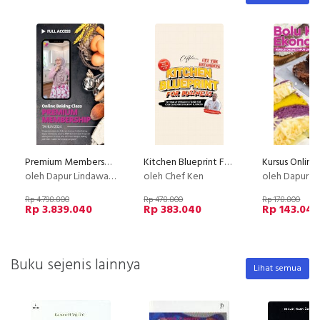
Premium Membership Dapur Lindawaty PU
Kitchen Blueprint For Business : Setting Up Efficient Kitchen For Your Cafe or Restaurant Business
oleh Dapur Lindawaty
oleh Chef Ken
oleh Dapur Li
Rp 4.798.800
Rp 478.800
Rp 178.800
Rp 3.839.040
Rp 383.040
Rp 143.040
Buku sejenis lainnya
Lihat semua