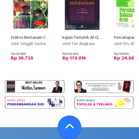
Praktis Bertanam Cabai Merah Keriting Organik Dalam Polybag
kajian Tematik Al-Quran Tentang Ketuhanan
oleh Singgih Sastradiharja & Ir Bagus Herdi Firmanto
oleh Tim Angkasa
oleh Drs. Ahmad Sy
Rp 38.400
Rp 212.520
Rp 30.000
Rp 30.720
Rp 170.016
Rp 24.000