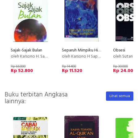
Sajak-Sajak Bulan
Separuh Mimpiku Hilang, Semalam
Obsesi
oleh Karsono H. Saputro
oleh Karsono H Saputra
oleh Sutan Iwan Soe
Rp 66.000
Rp 14.400
Rp 30.000
Rp 52.800
Rp 11.520
Rp 24.000
Buku terbitan Angkasa
Lihat semua
lainnya: