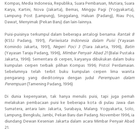
Kompas, Media Indonesia, Republika, Suara Pembaruan, Mutiara, Suara
Karya, Kartini, Nova (Jakarta), Bernas, Minggu Pagi (Yogyakarta),
Lampung Post (Lampung), Singgalang, Haluan (Padang), Riau Pos,
Dawat, Menyimak (Pekan Baru) dan lain-lainnya.
Puisi-puisinya terkumpul dalam beberapa antalogi bersama:
Rantak 8
(KSSJ Padang, 1991),
Pariwisata Indonesia dalam Puisi
(Yayasan
Komindo Jakarta, 1991),
Negeri Poci 3
(Tiara Jakarta, 1996),
Batin
(Yayasan Taraju Padang, 1996),
Mimbar Penyair Abad 21
(Balai Pustaka
Jakarta, 1996). Sementara di cerpen, karyanya dibukukan dalam buku
kumpulan cerpen terbaik pilihan Kompas 1996; Pistol Perdamaian.
Sebelumnya telah terbit buku kumpulan cerpen lima wanita
pengarang yang dieditorinya dengan judul
Perempuan dalam
Perempuan
(Tamening Padang, 1996)
Di dunia kepenyairan, tak hanya menulis puisi, tapi juga pernah
melakukan pembacaan puisi ke beberapa kota di pulau Jawa dan
Sumatera, antara lain: Jakarta, Surabaya, Malang. Yogyakarta, Solo,
Lampung, Bengkulu, Jambi, Pekan Baru dan Padang. November 1996, ia
diundang Dewan Kesenian Jakarta dalam acara Mimbar Penyair Abad
21.