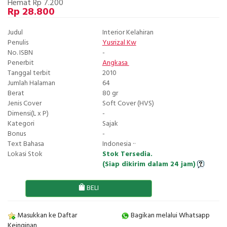
Hemat Rp 7.200
Rp 28.800
Judul
Interior Kelahiran
Penulis
Yusrizal Kw
No. ISBN
-
Penerbit
Angkasa
Tanggal terbit
2010
Jumlah Halaman
64
Berat
80 gr
Jenis Cover
Soft Cover (HVS)
Dimensi(L x P)
-
Kategori
Sajak
Bonus
-
Text Bahasa
Indonesia ··
Lokasi Stok
Stok Tersedia.
(Siap dikirim dalam 24 jam)
BELI
Masukkan ke Daftar
Bagikan melalui Whatsapp
Keinginan