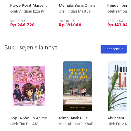
PowerPoint Mastery: Membuat Slide PowerPoint yang Menarik
Memulai Bisnis Online
oleh Andrian Izza Prayudhi
oleh Indari Mastuti
oleh rambat k
Rp 308.400
Rp 238.800
Rp 178.800
Rp 246.720
Rp 191.040
Rp 143.040
Buku sejenis lainnya
Lihat semua
Top 14 Shoujo Anime
Mimpi Anak Pulau
oleh Tim Pe-AM
oleh Abidah El Khalieqy
oleh Fritz M