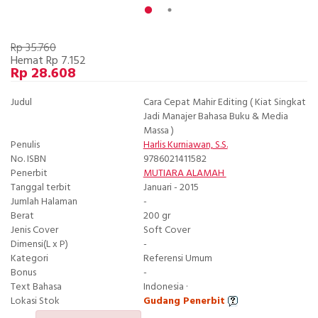
Rp 35.760
Hemat Rp 7.152
Rp 28.608
Judul
Cara Cepat Mahir Editing ( Kiat Singkat
Jadi Manajer Bahasa Buku & Media
Massa )
Penulis
Harlis Kurniawan, S.S.
No. ISBN
9786021411582
Penerbit
MUTIARA ALAMAH
Tanggal terbit
Januari - 2015
Jumlah Halaman
-
Berat
200 gr
Jenis Cover
Soft Cover
Dimensi(L x P)
-
Kategori
Referensi Umum
Bonus
-
Text Bahasa
Indonesia ·
Lokasi Stok
Gudang Penerbit