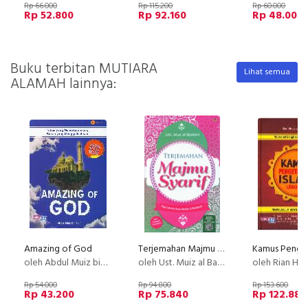
Rp 66.000
Rp 115.200
Rp 60.000
Rp 52.800
Rp 92.160
Rp 48.000
Buku terbitan MUTIARA
Lihat semua
ALAMAH lainnya:
Amazing of God
Terjemahan Majmu Syarif
oleh Abdul Muiz bin Nur
oleh Ust. Muiz al Bantani
oleh Rian Hidayat E
Rp 54.000
Rp 94.800
Rp 153.600
Rp 43.200
Rp 75.840
Rp 122.880