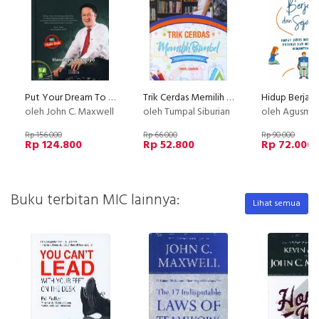
Put Your Dream To The Test
Trik Cerdas Memilih Bimbel (Petunjuk Untuk Siswa dan Orang Tua)
oleh John C. Maxwell
oleh Tumpal Siburian
oleh Agusma
Rp 156.000
Rp 66.000
Rp 90.000
Rp 124.800
Rp 52.800
Rp 72.000
Buku terbitan MIC lainnya:
Lihat semua