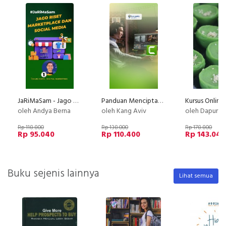
JaRiMaSam - Jago Riset Marketplace dan Social Media
Panduan Menciptakan Video Kursus Online Professional
oleh Andya Berna
oleh Kang Aviv
oleh Dapur Li
Rp 118.800
Rp 138.000
Rp 178.800
Rp 95.040
Rp 110.400
Rp 143.040
Buku sejenis lainnya
Lihat semua