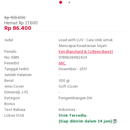
Rp 108.000
Hemat Rp 21.600
Rp 86.400
Judul
Lead with LUV : Cara Unik untuk
Mencapai Kesuksesan Sejati
Penulis
Ken Blanchard
&
Colleen Barett
No. ISBN
9786028482424
Penerbit
MIC
Tanggal terbit
Desember - 2011
Jumlah Halaman
-
Berat
300 gr
Jenis Cover
Soft Cover
Dimensi(L x P)
-
Kategori
Pengembangan Diri
Bonus
-
Text Bahasa
Indonesia ··
Lokasi Stok
Stok Tersedia.
(Siap dikirim dalam 24 jam)