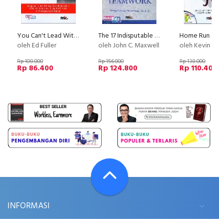
You Can't Lead With Your Feet On The Desk
The 17 Indisputable Laws of Teamwork - 17 Hukum Mutlak untuk Membangun Kerja Sama Tim
oleh Ed Fuller
oleh John C. Maxwell
oleh Kevin Myers dan John
Rp 108.000
Rp 156.000
Rp 138.000
Rp 86.400
Rp 124.800
Rp 110.400
INFORMASI