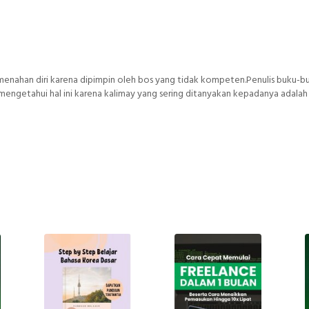
i menahan diri karena dipimpin oleh bos yang tidak kompeten.Penulis buku-b
mengetahui hal ini karena kalimay yang sering ditanyakan kepadanya adalah