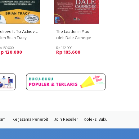
Believe It To Achieve It
The Leader in You
leh Brian Tracy
oleh Dale Carnegie
p 150.000
Rp 132.000
p 120.000
Rp 105.600
Kami
Kerjasama Penerbit
Join Reseller
Koleksi Buku