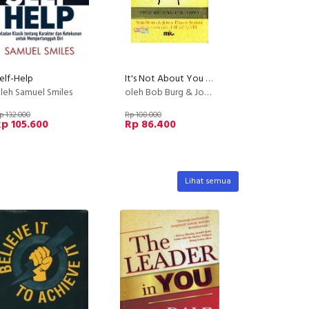
elf-Help
It's Not About You - Kisah Tentang Hal Terpenting Di Dunia Bisnis
leh Samuel Smiles
oleh Bob Burg & John David Mann
p 132.000
Rp 108.000
p 105.600
Rp 86.400
Lihat semua