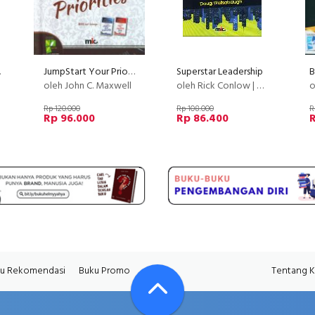
ebih Baik
JumpStart Your Priorities (HC)
Superstar Leadership
oleh John C. Maxwell
oleh Rick Conlow | Doug Watsabaugh
o
Rp 120.000
Rp 108.000
R
Rp 96.000
Rp 86.400
R
u Rekomendasi
Buku Promo
Tentang 