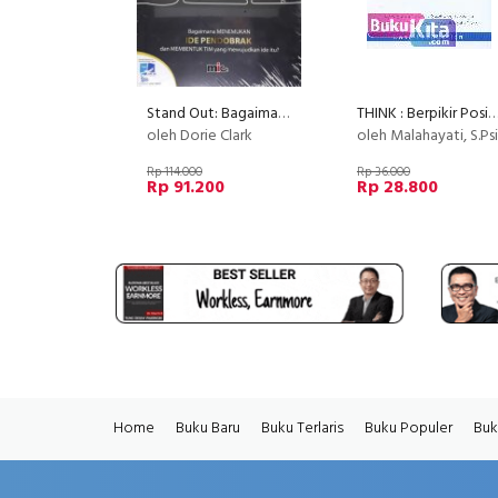
Stand Out: Bagaimana Menemukan Ide Pendobrak dan Membentuk TIM yang Mewujudkan Ide itu?
THINK : Berpikir Positif Senantiasa, Niscaya Membuat Hidup Anda Menjadi L
oleh Dorie Clark
oleh Malahayati, S.Psi
Rp 114.000
Rp 36.000
Rp 91.200
Rp 28.800
Home
Buku Baru
Buku Terlaris
Buku Populer
Buk