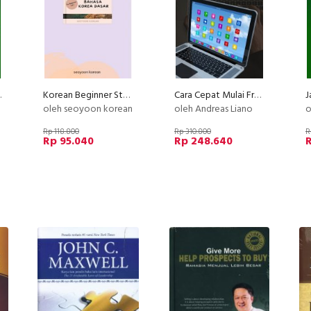
ri Webinar
Korean Beginner Step by step Belajar Bahasa Korea Dasar
Cara Cepat Mulai Freelance Dalam 1 Bulan
oleh seoyoon korean
oleh Andreas Liano
o
Rp 118.800
Rp 310.800
R
Rp 95.040
Rp 248.640