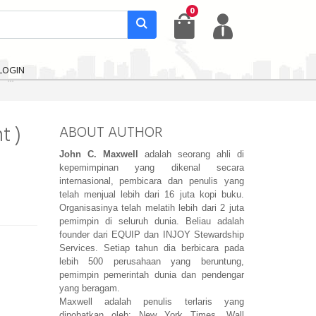
0
LOGIN
t )
ABOUT AUTHOR
John C. Maxwell
 adalah seorang ahli di 
kepemimpinan yang dikenal secara 
internasional, pembicara dan penulis yang 
telah menjual lebih dari 16 juta kopi buku. 
Organisasinya telah melatih lebih dari 2 juta 
pemimpin di seluruh dunia. Beliau adalah 
founder dari EQUIP dan INJOY Stewardship 
Services. Setiap tahun dia berbicara pada 
lebih 500 perusahaan yang beruntung, 
pemimpin pemerintah dunia dan pendengar 
yang beragam. 
Maxwell adalah penulis terlaris yang 
dinobatkan oleh: New York Times, Wall 