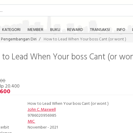
KATEGORI
MEMBER
BUKU
REWARD
TRANSAKSI
INFO
Pengembangan Diri
How to Lead When Your boss Cant (or wont )
to Lead When Your boss Cant (or won
000
Rp 20.400
.600
How to Lead When Your boss Cant (or wont )
John C. Maxwell
9786020956985
MIC
terbit
November - 2021