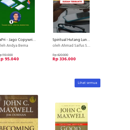
JaPri - Jago Copywriting
Spiritual Hutang Lunas Tuntas
leh Andya Berna
oleh Ahmad Saifus Salam
p 118.800
Rp 420.000
Rp 95.040
Rp 336.000
Lihat semua