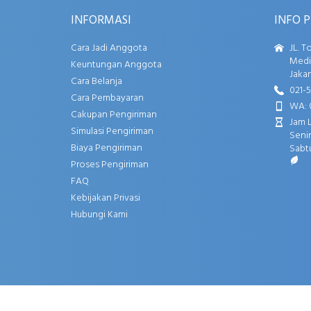
INFORMASI
INFO 
Cara Jadi Anggota
JL. T
Media
Keuntungan Anggota
Jakar
Cara Belanja
021-
Cara Pembayaran
WA: 
Cakupan Pengiriman
Jam 
Simulasi Pengiriman
Senin
Biaya Pengiriman
Sabtu
Proses Pengiriman
FAQ
Kebijakan Privasi
Hubungi Kami