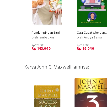
Pendampingan Bisnis Kuliner Krsipi
Cara Cepat Mendapatkan Banyak Income da
oleh rambat kris
oleh Andya Berna
Rp 178.800
Rp 118.800
Rp 143.040
Rp 95.040
Karya John C. Maxwell lainnya: