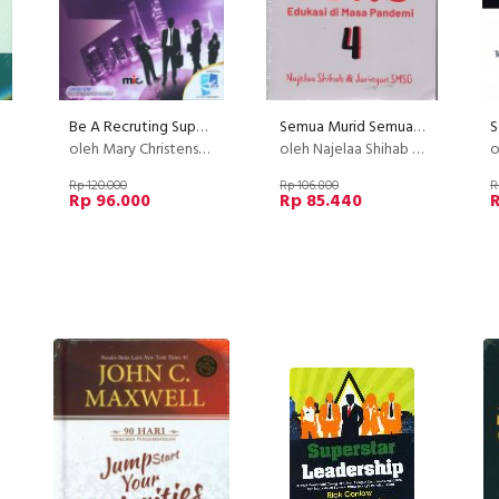
Be A Recruting Superstar: Jadilah Bintang Dalam Perekrutan
Semua Murid Semua Guru (Seri 4) Edukasi di masa pandemi
S
oleh Mary Christensen
oleh Najelaa Shihab & Jarigan smsg
o
Rp 120.000
Rp 106.800
R
Rp 96.000
Rp 85.440
R