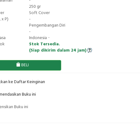
Halaman
-
250 gr
ver
Soft Cover
 x P)
-
Pengembangan Diri
-
asa
Indonesia ··
tok
Stok Tersedia.
(Siap dikirim dalam 24 jam)
BELI
kan ke Daftar Keinginan
endasikan Buku ini
nsikan Buku ini