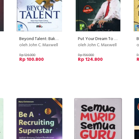
Beyond Talent: Bakat Saja Tidak Cukup untuk Mendapat Hasil Luar Biasa
Put Your Dream To The Test
oleh John C. Maxwell
oleh John C. Maxwell
o
Rp 126.000
Rp 156.000
R
Rp 100.800
Rp 124.800
R