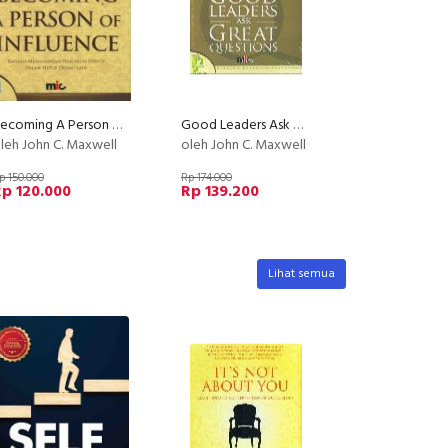
Becoming A Person of Influence - Menjadi Pribadi yang Bepengaruh
Good Leaders Ask Great Questions: Fondasi Untuk Kepemimpinan
leh John C. Maxwell
oleh John C. Maxwell
p 150.000
Rp 174.000
p 120.000
Rp 139.200
Lihat semua