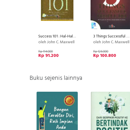
Success 101 : Hal-Hal yang Harus Diketahui Oleh Para Pemimpin
3 Things Successful People Do - Perjalanan Mengubah Hidup Anda
oleh John C. Maxwell
oleh John C. Maxwell
Rp 114.000
Rp 126.000
Rp 91.200
Rp 100.800
Buku sejenis lainnya