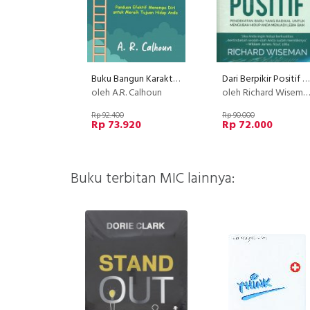
Buku Bangun Karakter Diri, Raih Impian Anda
Dari Berpikir Positif ke Bertindak Positif
oleh A.R. Calhoun
oleh Richard Wiseman
Rp 92.400
Rp 90.000
Rp 73.920
Rp 72.000
Buku terbitan MIC lainnya: