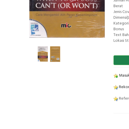
Jumlah 
Berat
Jenis Co
Dimensi(L
Kategori
Bonus
Text Bah
Lokasi S
Masuk
Rekom
Refere