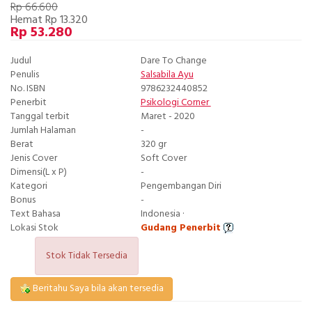
Rp 66.600
Hemat Rp 13.320
Rp 53.280
Judul
Dare To Change
Penulis
Salsabila Ayu
No. ISBN
9786232440852
Penerbit
Psikologi Corner
Tanggal terbit
Maret - 2020
Jumlah Halaman
-
Berat
320 gr
Jenis Cover
Soft Cover
Dimensi(L x P)
-
Kategori
Pengembangan Diri
Bonus
-
Text Bahasa
Indonesia ·
Lokasi Stok
Gudang Penerbit
Stok Tidak Tersedia
Beritahu Saya bila akan tersedia