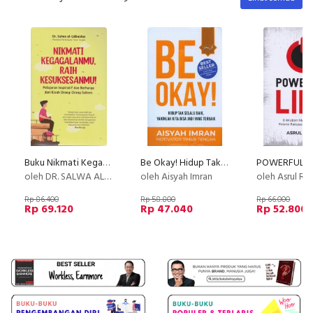
Buku Nikmati Kegagalanmu, Raih Kesuksesanmu! Pelajaran Inspiratif
Be Okay! Hidup Tak Selalu Baik, Yakinlah Kita Bisa Jadi Yang Terbaik
oleh DR. SALWA AL-UDHAIDAN
oleh Aisyah Imran
oleh Asrul Ri
Rp 86.400
Rp 58.800
Rp 66.000
Rp 69.120
Rp 47.040
Rp 52.800