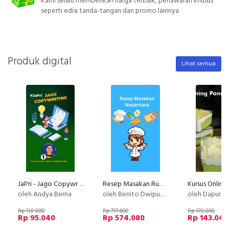
Kami selalu memberikan harga terbaik, penawaran khusus
seperti edisi tanda-tangan dan promo lainnya
Produk digital
Lihat semua
JaPri - Jago Copywriting
Resep Masakan Rumahan Anti Gagal Layak Jualan
oleh Andya Berna
oleh Benito Dwiputra
oleh Dapur Li
Rp 118.800
Rp 717.600
Rp 178.800
Rp 95.040
Rp 574.080
Rp 143.040