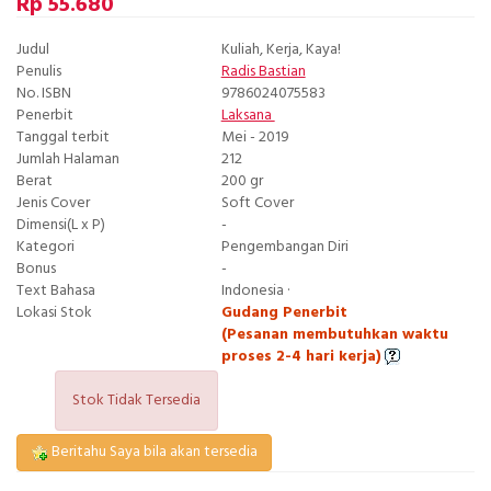
Rp 55.680
Judul
Kuliah, Kerja, Kaya!
Penulis
Radis Bastian
No. ISBN
9786024075583
Penerbit
Laksana
Tanggal terbit
Mei - 2019
Jumlah Halaman
212
Berat
200 gr
Jenis Cover
Soft Cover
Dimensi(L x P)
-
Kategori
Pengembangan Diri
Bonus
-
Text Bahasa
Indonesia ·
Lokasi Stok
Gudang Penerbit
(Pesanan membutuhkan waktu
proses 2-4 hari kerja)
Stok Tidak Tersedia
Beritahu Saya bila akan tersedia