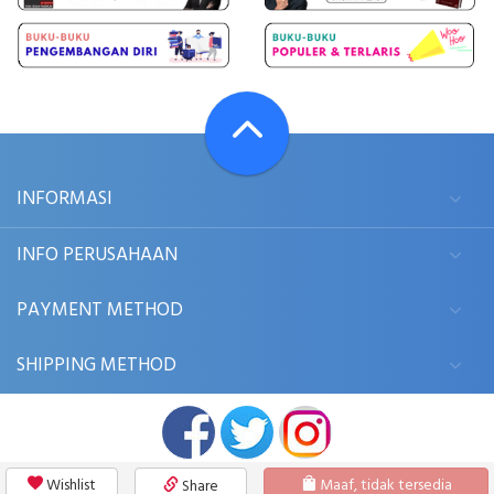
INFORMASI
INFO PERUSAHAAN
PAYMENT METHOD
SHIPPING METHOD
Wishlist
Maaf, tidak tersedia
Share
© 2006 - 2026
BUKUKITA.COM