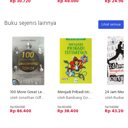
Rp 30.720
Rp 48.000
Rp 24.960
Buku sejenis lainnya
Lihat semua
100 More Great Leadership Ideas
Menjadi Pribadi Istimewa
oleh Jonathan Gifford
oleh Bambang Qomruzzman
oleh Rudiant
Rp 108.000
Rp 48.000
Rp 54.000
Rp 86.400
Rp 38.400
Rp 43.200