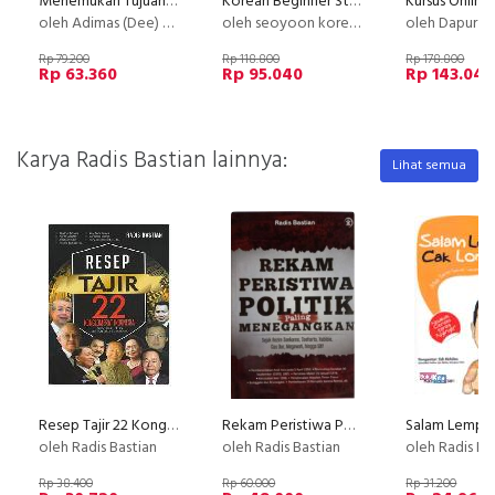
Menemukan Tujuan Hidup (Life Purpose)
Korean Beginner Step by step Belajar Bahasa Korea Dasar
oleh Adimas (Dee) Wirajayanagara (Lesmana)
oleh seoyoon korean
oleh Dapur Li
Rp 79.200
Rp 118.800
Rp 178.800
Rp 63.360
Rp 95.040
Rp 143.040
Karya Radis Bastian lainnya:
Lihat semua
Resep Tajir 22 Konglomerat Indonesia
Rekam Peristiwa Politik Paling Menegangkan
oleh Radis Bastian
oleh Radis Bastian
oleh Radis Ba
Rp 38.400
Rp 60.000
Rp 31.200