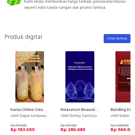
Kami selalu memberikan harga terbaik, penawaran khusus
seperti edisi tanda-tangan dan promo lainnya
Produk digital
Lihat semua
Kursus Online Creamy Cheese Coconut Dapur Lindawaty PU
Relaxation Binaural Audio - Hilangkan Stress & Anxiety
oleh Dapur Lindawaty
oleh Denny Santoso
oleh Indari M
Rp 178.800
Rp 357.600
Rp 1.200.000
Rp 143.040
Rp 286.080
Rp 960.00