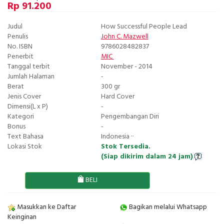
Rp 91.200
Judul
How Successful People Lead
Penulis
John C. Mazwell
No. ISBN
9786028482837
Penerbit
MIC
Tanggal terbit
November - 2014
Jumlah Halaman
-
Berat
300 gr
Jenis Cover
Hard Cover
Dimensi(L x P)
-
Kategori
Pengembangan Diri
Bonus
-
Text Bahasa
Indonesia ··
Lokasi Stok
Stok Tersedia.
(Siap dikirim dalam 24 jam)
BELI
Masukkan ke Daftar
Bagikan melalui Whatsapp
Keinginan