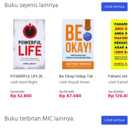
Buku sejenis lainnya
Lihat semua
POWERFUL LIFE (8 wisdom membangkitkan potensi raksasa dalam diri anda)
Be Okay! Hidup Tak Selalu Baik, Yakinlah Kita Bisa Jadi Yang Terbaik
oleh Asrul Right
oleh Aisyah Imran
oleh Daniel 
Rp 66.000
Rp 58.800
Rp 150.000
Rp 52.800
Rp 47.040
Rp 120.000
Buku terbitan MIC lainnya:
Lihat semua