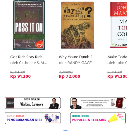
Get Rich Stay Rich Pass It On
Why Youre Dumb Sick Broke? and How to Get Smart, Healthy and Rich
oleh Catherine S. Mcbreen/George H. Walper Ir.
oleh RANDY GAGE
oleh John C.
Rp 114.000
Rp 90.000
Rp 114.000
Rp 91.200
Rp 72.000
Rp 91.200