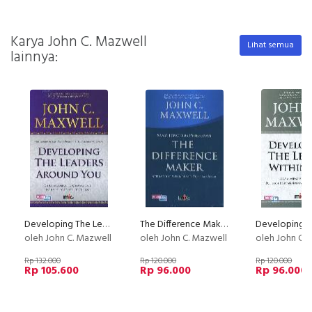
Karya John C. Mazwell
Lihat semua
lainnya:
Developing The Leader Around You
The Difference Maker - Ketika Sikap Menjadi Aset Terbesar Anda
oleh John C. Mazwell
oleh John C. Mazwell
oleh John C.
Rp 132.000
Rp 120.000
Rp 120.000
Rp 105.600
Rp 96.000
Rp 96.000