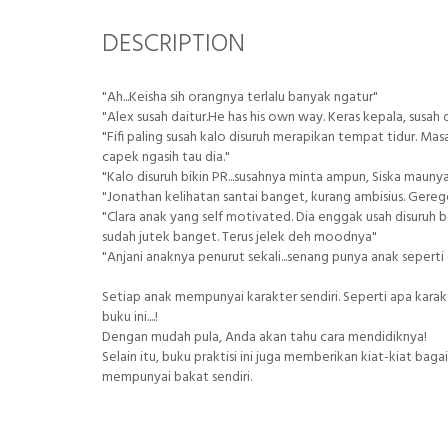
DESCRIPTION
"Ah...Keisha sih orangnya terlalu banyak ngatur"
"Alex susah daitur.He has his own way. Keras kepala, susah d
"Fifi paling susah kalo disuruh merapikan tempat tidur. Masa
capek ngasih tau dia."
"Kalo disuruh bikin PR...susahnya minta ampun, Siska mauny
"Jonathan kelihatan santai banget, kurang ambisius. Gereg
"Clara anak yang self motivated. Dia enggak usah disuruh be
sudah jutek banget. Terus jelek deh moodnya"
"Anjani anaknya penurut sekali...senang punya anak seperti 
Setiap anak mempunyai karakter sendiri. Seperti apa ka
buku ini....!
Dengan mudah pula, Anda akan tahu cara mendidiknya!
Selain itu, buku praktisi ini juga memberikan kiat-kiat b
mempunyai bakat sendiri.