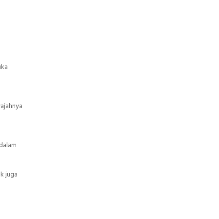
uka
wajahnya
 dalam
k juga