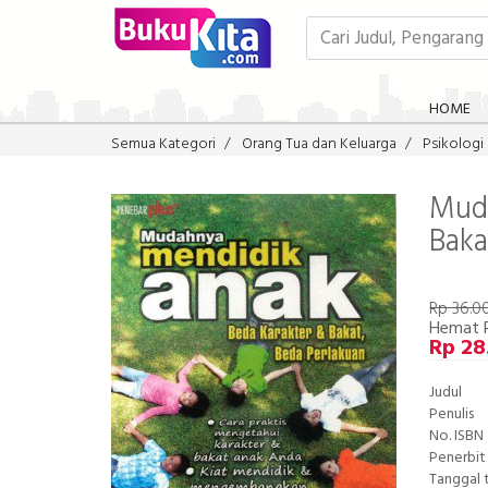
HOME
Semua Kategori
Orang Tua dan Keluarga
Psikologi
Muda
Baka
Rp 36.0
Hemat 
Rp 28
Judul
Penulis
No. ISBN
Penerbit
Tanggal 