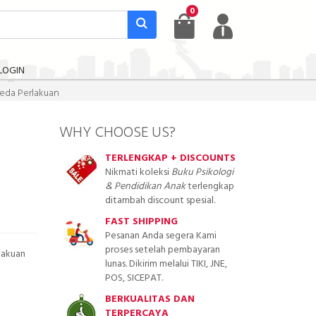
0
LOGIN
eda Perlakuan
WHY CHOOSE US?
TERLENGKAP + DISCOUNTS
Nikmati koleksi
Buku Psikologi
& Pendidikan Anak
terlengkap
ditambah discount spesial.
FAST SHIPPING
Pesanan Anda segera Kami
proses setelah pembayaran
lakuan
lunas. Dikirim melalui TIKI, JNE,
POS, SICEPAT.
BERKUALITAS DAN
TERPERCAYA