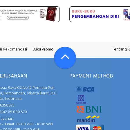
u Rekomendasi
Buku Promo
Tentang 
PERUSAHAAN
PAYMENT METHOD
opaz Raya C2 No.12 Permata Puri
, Kembangan, Jakarta Barat, DKI
ta, Indonesia
58350075
0812 85 000 570
Layanan:
 - Jumat: 09.00 WIB - 16.00 WIB
: 09.00 WIB - 12.00 WIB