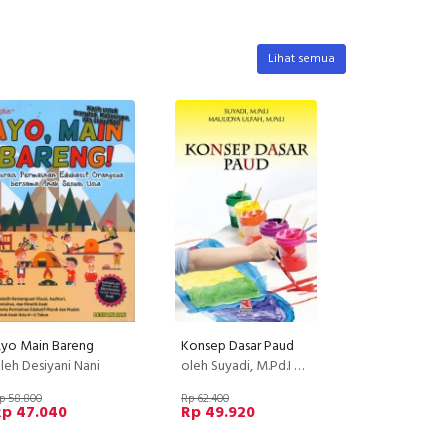
Lihat semua
yo Main Bareng
Konsep Dasar Paud
leh Desiyani Nani
oleh Suyadi, M.Pd.I dan Maulidya Ulfah, M.Pd.I
p 58.800
Rp 62.400
Rp 47.040
Rp 49.920