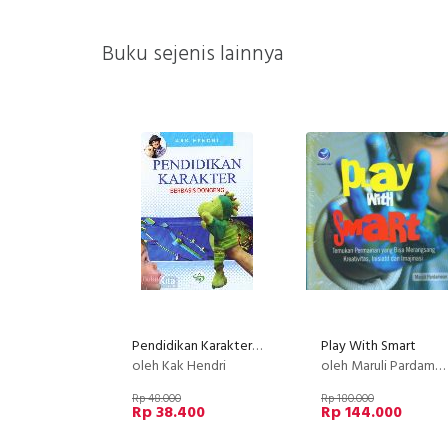
Buku sejenis lainnya
Pendidikan Karakter Berbasis Dongeng
Play With Smart
oleh Kak Hendri
oleh Maruli Pardamean
Rp 48.000
Rp 180.000
Rp 38.400
Rp 144.000