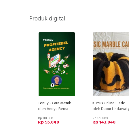
Produk digital
TenCy - Cara Membuat Agency Menjadi Profit
Kursus Online Clasic Marble Cake Dapur Lindawaty PU
oleh Andya Berna
oleh Dapur Lindawat
Rp 118.800
Rp 178.800
Rp 95.040
Rp 143.040