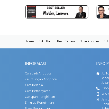
Home
Buku Baru
Buku Terlaris
Buku Populer
Buk
INFORMASI
INFO 
Cara Jadi Anggota
JL. T
Media
Keuntungan Anggota
Jakar
Cara Belanja
021-
Cara Pembayaran
WA: 
Cakupan Pengiriman
Jam 
Simulasi Pengiriman
Senin
Biaya Pengiriman
Sabtu