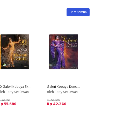
Lihat semua
50 Galeri Kebaya Eksotik nan Cantik
Galeri Kebaya Kencana Ungu Glamor nan Anggun
leh Ferry Setiawan
oleh Ferry Setiawan
p 69.600
Rp 52.800
p 55.680
Rp 42.240