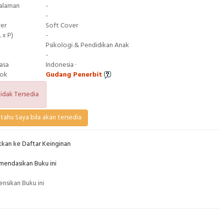
Halaman
-
-
ver
Soft Cover
 x P)
-
Psikologi & Pendidikan Anak
-
asa
Indonesia ·
tok
Gudang Penerbit
idak Tersedia
tahu Saya bila akan tersedia
kan ke Daftar Keinginan
endasikan Buku ini
nsikan Buku ini