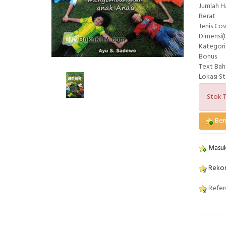
Jumlah 
Berat
Jenis Co
Dimensi(L
Kategori
Bonus
Text Bah
Lokasi S
Stok T
Beri
Masuk
Rekom
Refere