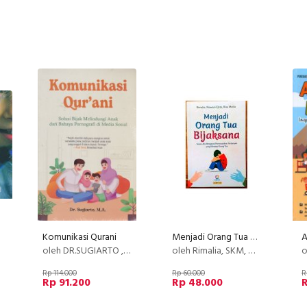
Komunikasi Qurani
Menjadi Orang Tua Bijaksana
A
oleh DR.SUGIARTO , M.A.
oleh Rimalia, SKM, M.M., Riawani Elyta, S.Sos, Risa Mutia, S.T.
o
Rp 114.000
Rp 60.000
R
Rp 91.200
Rp 48.000