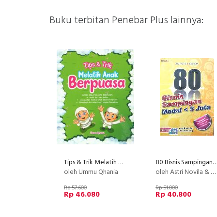
Buku terbitan Penebar Plus lainnya:
Tips & Trik Melatih Anak Berpuasa
80 Bisnis Sampingan Modal < 5 Juta (
oleh Ummu Qhania
oleh Astri Novila & Natar Adri
Rp 57.600
Rp 51.000
Rp 46.080
Rp 40.800