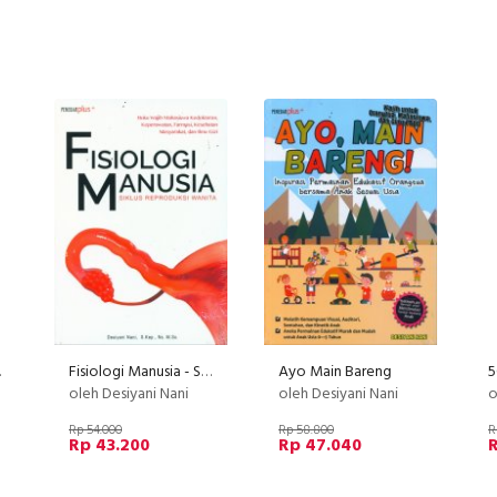
2011)
Fisiologi Manusia - Siklus Reproduksi Wanita
Ayo Main Bareng
oleh Desiyani Nani
oleh Desiyani Nani
o
Rp 54.000
Rp 58.800
R
Rp 43.200
Rp 47.040
R