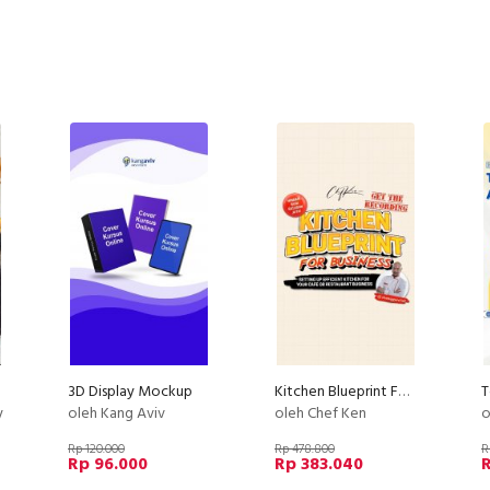
3D Display Mockup
Kitchen Blueprint For Business : Setting Up Efficient Kitchen For Your Cafe or Restaurant Business
y
oleh Kang Aviv
oleh Chef Ken
o
Rp 120.000
Rp 478.800
R
Rp 96.000
Rp 383.040