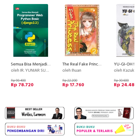
Semua Bisa Menjadi Programmer Web Python Basic (Django 3.2)
The Real Fake Princess 2
oleh IR. YUNIAR SUPARDI, RAHMAT ARIF MS, S.KOM, DAN ASEP MURTAMI S.KOM
oleh Ihuan
oleh Kazuki Ta
Rp 98.400
Rp 22.200
Rp 30.600
Rp 78.720
Rp 17.760
Rp 24.480