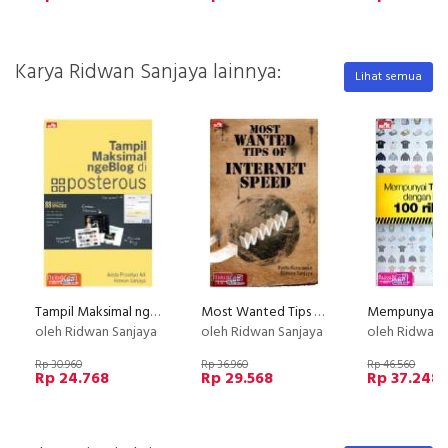
Karya Ridwan Sanjaya lainnya:
Lihat semua
Tampil Maksimal ngeBlog di Posterous
Most Wanted Tips of Internet Speed
oleh Ridwan Sanjaya
oleh Ridwan Sanjaya
oleh Ridwan 
Rp 30.960
Rp 36.960
Rp 46.560
Rp 24.768
Rp 29.568
Rp 37.248