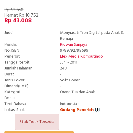
Rp 53.760
Hemat Rp 10.752
Rp 43.008
Judul
Menyiasati Tren Digital pada Anak &
Remaja
Penulis
Ridwan Sanjaya
No. ISBN
9789792799699
Penerbit
Elex Media Komputindo
Tanggal terbit
Juni - 2011
Jumlah Halaman
248
Berat
-
Jenis Cover
Soft Cover
Dimensi(L x P)
-
Kategori
Orang Tua dan Anak
Bonus
-
Text Bahasa
Indonesia ·
Lokasi Stok
Gudang Penerbit
Stok Tidak Tersedia