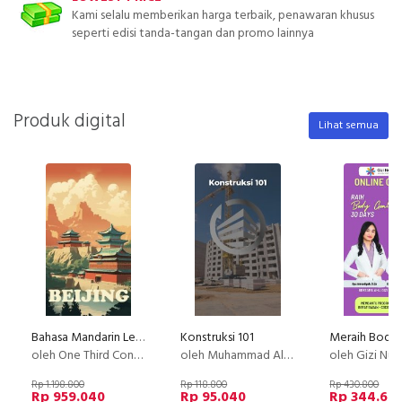
Kami selalu memberikan harga terbaik, penawaran khusus
seperti edisi tanda-tangan dan promo lainnya
Produk digital
Lihat semua
Bahasa Mandarin Level 1
Konstruksi 101
oleh One Third Consulting & Abroad
oleh Muhammad Ali Akbar
oleh Gizi Nus
Rp 1.198.800
Rp 118.800
Rp 430.800
Rp 959.040
Rp 95.040
Rp 344.64