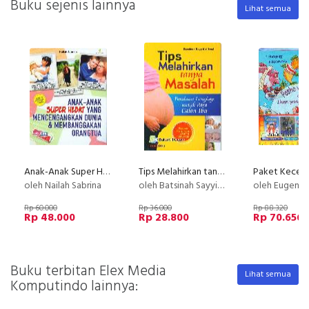
Buku sejenis lainnya
Lihat semua
Anak-Anak Super Hebat yang Mencengangkan Dunia dan Membanggakan Orangtua
Tips Melahirkan tanpa Masalah : Panduan Lengkap Bagi Calon Ibu
oleh Nailah Sabrina
oleh Batsinah Sayyid al-Iraqi
oleh Eugenie Fernandes, Hen
Rp 60.000
Rp 36.000
Rp 88.320
Rp 48.000
Rp 28.800
Rp 70.656
Buku terbitan Elex Media
Lihat semua
Komputindo lainnya: