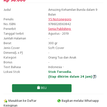
Rp 96.000
Judul
Amazing Kehamilan Bunda dalam 9
Bulan
Penulis
YS Notonegoro
No. ISBN
9786026563842
Penerbit
Senja Publishing
Tanggal terbit
Agustus - 2019
Jumlah Halaman
-
Berat
300 gr
Jenis Cover
Soft Cover
Dimensi(L x P)
-
Kategori
Orang Tua dan Anak
Bonus
-
Text Bahasa
Indonesia ··
Lokasi Stok
Stok Tersedia.
(Siap dikirim dalam 24 jam)
BELI
Masukkan ke Daftar
Bagikan melalui Whatsapp
Keinginan