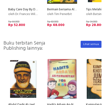
Baby Care Day By Day
Bermain bersama Alvin & Susan: Quiz Time - Saatnya Bermain Kuis (Seri -2)
oleh Dr. Frances Williams
oleh Tim Penerbit
oleh Batsinah Sayyid
Rp 66.000
Rp 60.000
Rp 36.000
Rp 52.800
Rp 48.000
Rp 28.800
Buku terbitan Senja
Lihat semua
Publishing lainnya:
Abdul Qadir Al-Jaelani
Hadits Arbain An-Nawawiyah For Kids