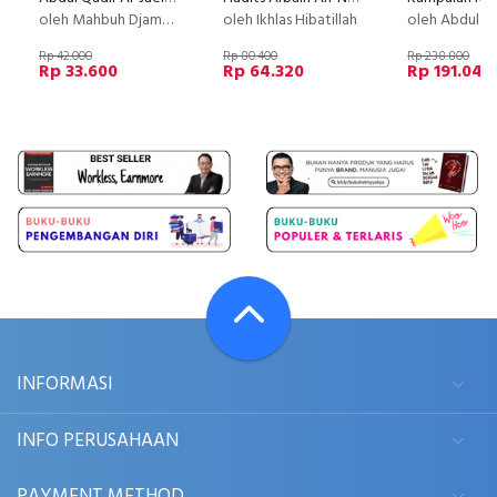
oleh Mahbuh Djamaludin
oleh Ikhlas Hibatillah
oleh Abdul Baki
Rp 42.000
Rp 80.400
Rp 238.800
Rp 33.600
Rp 64.320
Rp 191.040
INFORMASI
INFO PERUSAHAAN
PAYMENT METHOD