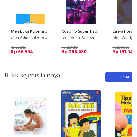
Membuka Potensi Diri melalui Kelenjar Pineal
Road To Super Trader - Strategi Trading Terbukti Menghasilkan Profit
Canva For M
oleh Adimas (Dee) Wirajayanagara (Lesmana)
oleh Reza Pahlevi
oleh Windy An
Rp 83.243
Rp 357.600
Rp 238.800
Rp 66.594
Rp 286.080
Rp 191.040
Buku sejenis lainnya
Lihat semua