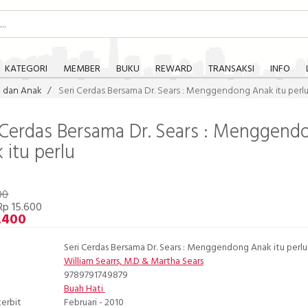
KATEGORI
MEMBER
BUKU
REWARD
TRANSAKSI
INFO
a dan Anak
Seri Cerdas Bersama Dr. Sears : Menggendong Anak itu perl
 Cerdas Bersama Dr. Sears : Menggend
 itu perlu
00
Rp 15.600
.400
Seri Cerdas Bersama Dr. Sears : Menggendong Anak itu perlu
William Searrs, M.D
&
Martha Sears
9789791749879
Buah Hati
terbit
Februari - 2010