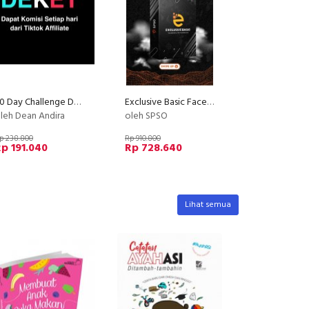
30 Day Challenge DEKET | Dapet Komisi Setiap Hari dari Tiktok Affiliate
Exclusive Basic Facebook Instagram Ads
leh Dean Andira
oleh SPSO
p 238.800
Rp 910.800
p 191.040
Rp 728.640
Lihat semua