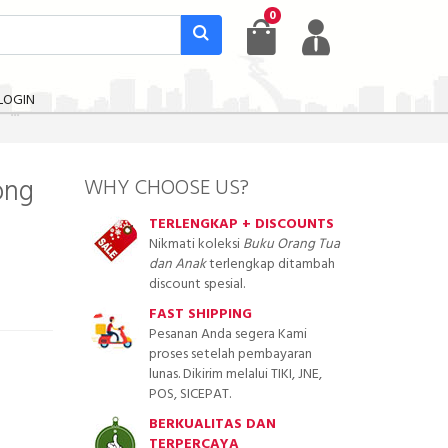
0
LOGIN
u
ong
WHY CHOOSE US?
TERLENGKAP + DISCOUNTS
Nikmati koleksi
Buku Orang Tua
dan Anak
terlengkap ditambah
discount spesial.
FAST SHIPPING
Pesanan Anda segera Kami
proses setelah pembayaran
lunas. Dikirim melalui TIKI, JNE,
POS, SICEPAT.
BERKUALITAS DAN
TERPERCAYA