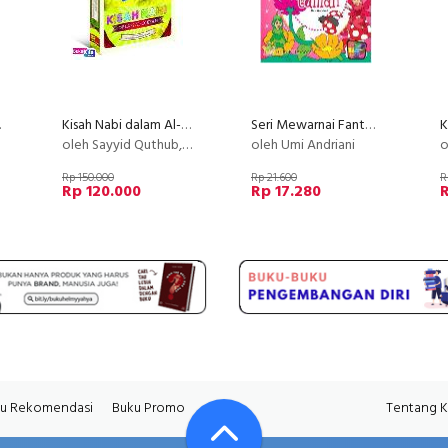
Mandy
Kisah Nabi dalam Al-Qur'an
Seri Mewarnai Fantastik : Peri Taman
oleh Sayyid Quthub, Abdul Hamid Goudah As-Sahhar
oleh Umi Andriani
o
Rp 150.000
Rp 21.600
R
Rp 120.000
Rp 17.280
R
u Rekomendasi
Buku Promo
Tentang 