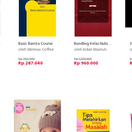
fill
Basic Barista Course
Bundling Kelas Nulis Dan Dapatkan Passive Income
oleh Minmax Coffee
oleh Indari Mastuti
o
Rp 358.800
Rp 1.200.000
R
Rp 287.040
Rp 960.000
R