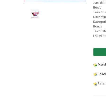
Jumlah 
Berat
Jenis Co
Dimensi(L
Kategori
Bonus
Text Bah
Lokasi S
Masuk
Rekom
Refere