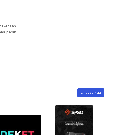
pekerjaan
ana peran
Lihat semua