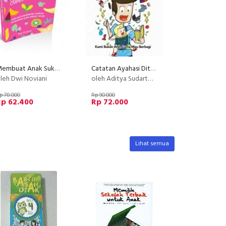
Membuat Anak Suka Makan
Catatan Ayahasi Ditambah-tambahin (reguler)
leh Dwi Noviani
oleh Aditya Sudarto, A. Rahmat Hidayat, Dipa Andika Nurprasetyo, Ernest Prakasa, Pandu Gunawan
p 78.000
Rp 90.000
Rp 62.400
Rp 72.000
Lihat semua