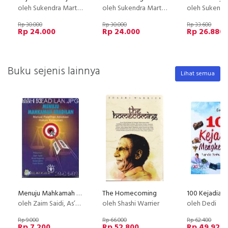
oleh Sukendra Martha
oleh Sukendra Martha
oleh Sukendra
Rp 30.000
Rp 30.000
Rp 33.600
Rp 24.000
Rp 24.000
Rp 26.880
Buku sejenis lainnya
Lihat semua
Menuju Mahkamah Keadilan (2009)
The Homecoming
oleh Zaim Saidi, As’ad Nugroho, Sudaryatmo, Yusuf Shofie
oleh Shashi Warrier
oleh Dedi
Rp 9.000
Rp 66.000
Rp 62.400
Rp 7.200
Rp 52.800
Rp 49.920