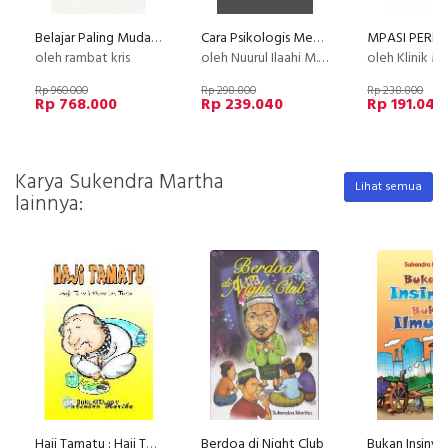
Belajar Paling Mudah PIJAT REFLEKSI By Mustamir Pedak, S.Ked.
Cara Psikologis Menciptakan Hidup Damai dan Bahagia
oleh rambat kris
oleh Nuurul Ilaahi M.Psi, Psikolog
oleh Klinik M
Rp 960.000
Rp 298.800
Rp 238.800
Rp 768.000
Rp 239.040
Rp 191.040
Karya Sukendra Martha
Lihat semua
lainnya:
Haji Tamatu : Haji Tangi Mangan Turu
Berdoa di Night Club