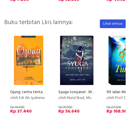
Buku terbitan Lkis lainnya:
Lihat semua
Ojung. cerita tentang hujan
Syuga Sonyaruri : Memerahkan Kesunyian Malam
oleh Edi Ah. Iyubenu
oleh Nurul Ibad, Ms.
oleh Prof. Dr. HM. Zur
Rp 46.800
Rp 70.800
Rp 211.200
Rp 37.440
Rp 56.640
Rp 168.960