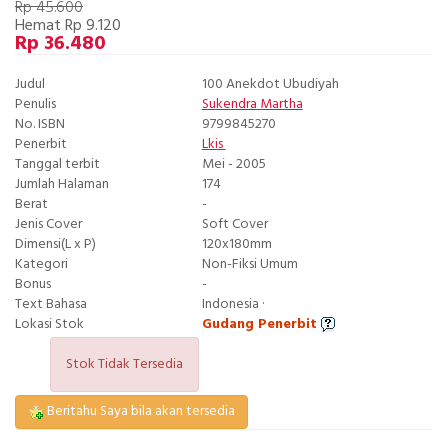
Rp 45.600
Hemat Rp 9.120
Rp 36.480
Judul
100 Anekdot Ubudiyah
Penulis
Sukendra Martha
No. ISBN
9799845270
Penerbit
Lkis
Tanggal terbit
Mei - 2005
Jumlah Halaman
174
Berat
-
Jenis Cover
Soft Cover
Dimensi(L x P)
120x180mm
Kategori
Non-Fiksi Umum
Bonus
-
Text Bahasa
Indonesia ·
Lokasi Stok
Gudang Penerbit
Stok Tidak Tersedia
Beritahu Saya bila akan tersedia