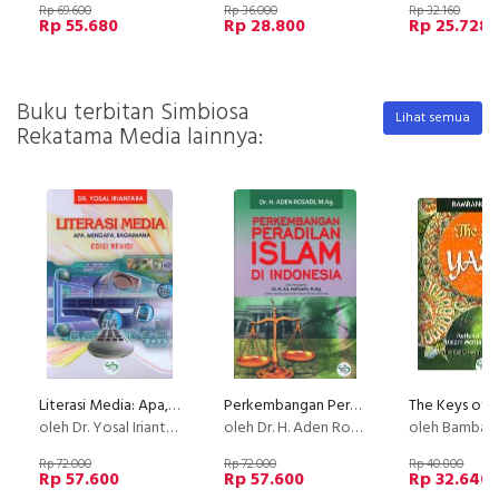
Rp 69.600
Rp 36.000
Rp 32.160
Rp 55.680
Rp 28.800
Rp 25.728
Buku terbitan Simbiosa
Lihat semua
Rekatama Media lainnya:
Literasi Media: Apa, Mengapa, Bagaimana Edisi Revisi
Perkembangan Peradilan Islam di Indonesia
The Keys of Y
oleh Dr. Yosal Iriantara
oleh Dr. H. Aden Rosadi, M.Ag
oleh Bambang Q
Rp 72.000
Rp 72.000
Rp 40.800
Rp 57.600
Rp 57.600
Rp 32.640