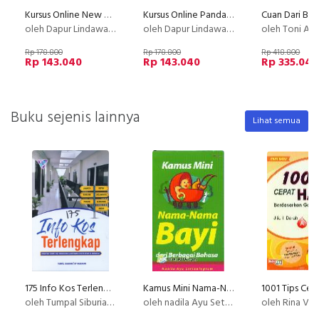
Kursus Online New Creamy Salad Buah Philiphine Dapur Lindawaty PU
Kursus Online Pandan Hejo Dapur Lindawaty PU
oleh Dapur Lindawaty
oleh Dapur Lindawaty
oleh Toni Al-mu
Rp 178.800
Rp 178.800
Rp 418.800
Rp 143.040
Rp 143.040
Rp 335.040
Buku sejenis lainnya
Lihat semua
175 Info Kos Terlengkap
Kamus Mini Nama-Nama Bayi dari Berbagai Bahasa
oleh Tumpal Siburian & BP Habeahan
oleh nadila Ayu Setianingrum
oleh Rina Ver