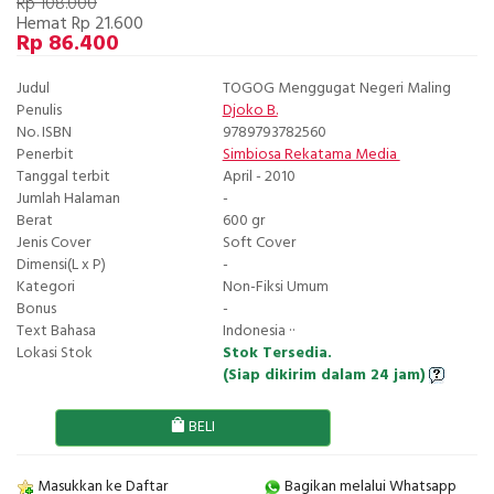
Rp 108.000
Hemat Rp 21.600
Rp 86.400
Judul
TOGOG Menggugat Negeri Maling
Penulis
Djoko B.
No. ISBN
9789793782560
Penerbit
Simbiosa Rekatama Media
Tanggal terbit
April - 2010
Jumlah Halaman
-
Berat
600 gr
Jenis Cover
Soft Cover
Dimensi(L x P)
-
Kategori
Non-Fiksi Umum
Bonus
-
Text Bahasa
Indonesia ··
Lokasi Stok
Stok Tersedia.
(Siap dikirim dalam 24 jam)
BELI
Masukkan ke Daftar
Bagikan melalui Whatsapp