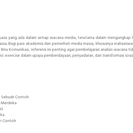
asa yang ada dalam setiap wacana media, terutama dalam mengungkap l
assa. Bagi para akademisi dan pemerhati media massa, khususnya mahasisw
 Ilmu Komunikasi, referensi ini penting agar pembelajaran analisis wacana ti
mic exercise dalam upaya pemberdayaan, penyadaran, dan transformasi sosi
a: Sebuah Contoh
t Merdeka
AS
ika
ah Contoh