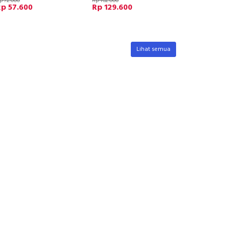
p 72.000
Rp 162.000
p 57.600
Rp 129.600
Lihat semua