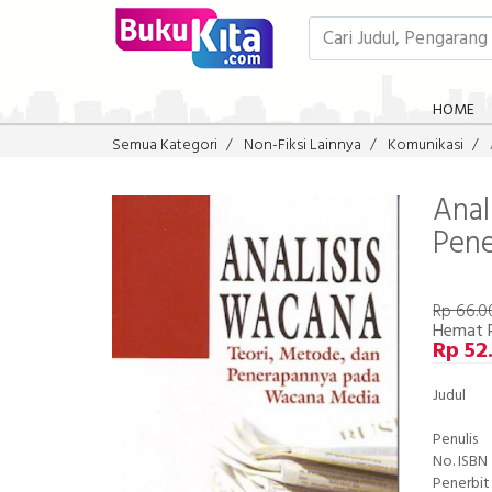
HOME
Semua Kategori
Non-Fiksi Lainnya
Komunikasi
Anal
Pen
Rp 66.0
Hemat R
Rp 52
Judul
Penulis
No. ISBN
Penerbit