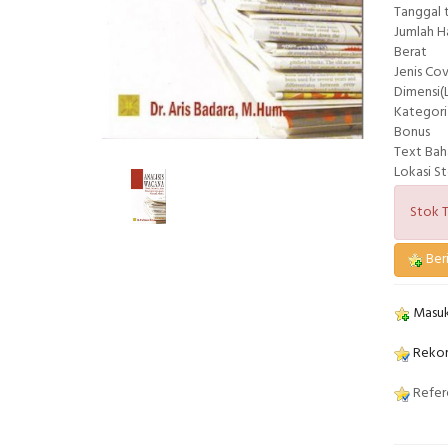
Tanggal 
Jumlah 
Berat
Jenis Co
Dimensi(L
Kategori
Bonus
Text Bah
Lokasi S
Stok T
Beri
Masuk
Rekom
Refere