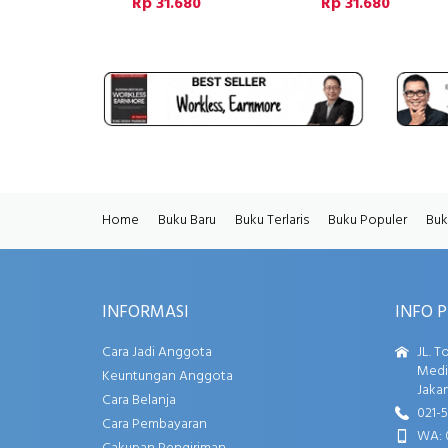
Rp 31.680
Rp 31.680
Home
Buku Baru
Buku Terlaris
Buku Populer
Buk
INFORMASI
INFO 
Cara Jadi Anggota
JL. T
Media
Keuntungan Anggota
Jakar
Cara Belanja
021-
Cara Pembayaran
WA: 