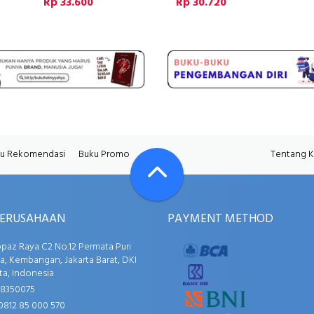
Rp 33.600
Rp 30.720
u Rekomendasi
Buku Promo
Tentang 
PERUSAHAAN
PAYMENT METHOD
opaz Raya C2 No.12 Permata Puri
, Kembangan, Jakarta Barat, DKI
ta, Indonesia
58350075
0812 85 000 570