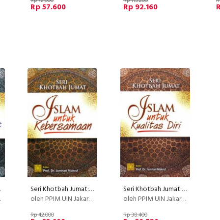
Rp 72.000
Rp 115.200
R
Rp 57.600
Rp 92.160
R
kat (Disc 50%)
Seri Khotbah Jumat: Islam Untuk Kebersamaan (Disc 50%)
Seri Khotbah Jumat: Islam Untuk Kualitas Diri (Disc 50%)
oleh PPIM UIN Jakarta
oleh PPIM UIN Jakarta
Rp 42.000
Rp 38.400