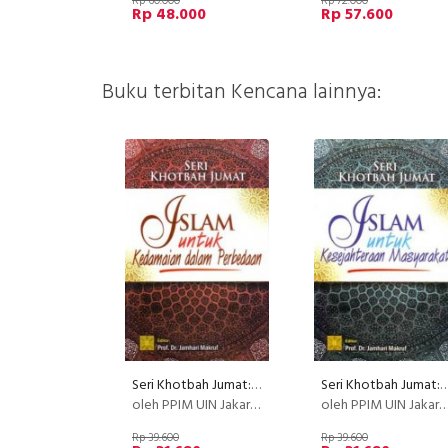
Rp 60.000
Rp 72.000
Rp 48.000
Rp 57.600
Buku terbitan Kencana lainnya:
Seri Khotbah Jumat: Islam Untuk Kedamaian Dalam Perbedaan (Disc 50%)
Seri Khotbah Jumat: Islam Untuk Kesejahteraan Masyara
oleh PPIM UIN Jakarta
oleh PPIM UIN Jakarta
Rp 39.600
Rp 39.600