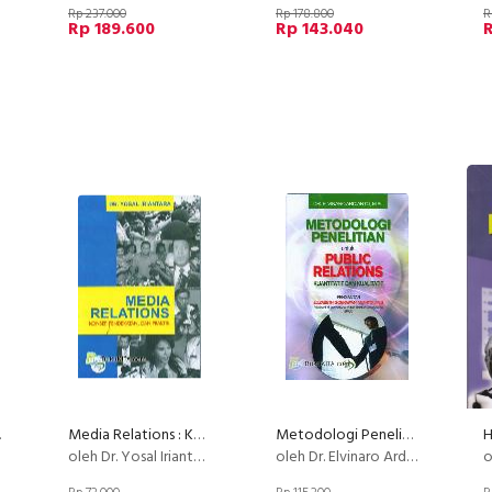
Rp 237.000
Rp 178.800
R
Rp 189.600
Rp 143.040
itik
Media Relations : Konsep, Pendekatan, dan Praktik
Metodologi Penelitian untuk Public Relations - Kuantitatif dan Kualitatif
oleh Dr. Yosal Iriantara
oleh Dr. Elvinaro Ardianto, M.Si
ol