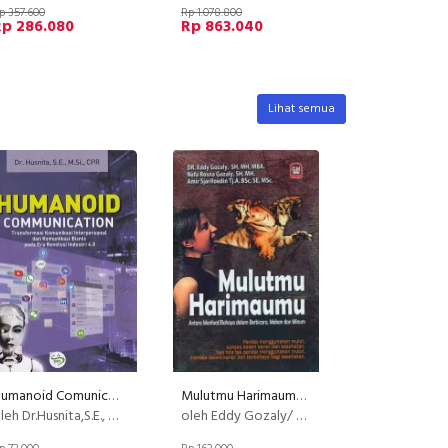
p 357.600
Rp 1.078.800
Rp 286.080
Rp 863.040
Lihat semua
Humanoid Comunication
Mulutmu Harimaumu Antara Manfaat/Bahaya dalam Berbicara, Makan dan Minum
eh Dr.Husnita,S.E., M.Si., CPR
oleh Eddy Gozaly/ Nefa Rosna Gozaly/ Amir Sjarifoedin