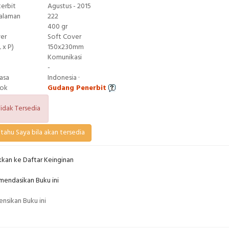
terbit
Agustus - 2015
Halaman
222
400 gr
ver
Soft Cover
 x P)
150x230mm
Komunikasi
-
asa
Indonesia ·
tok
Gudang Penerbit
idak Tersedia
tahu Saya bila akan tersedia
kan ke Daftar Keinginan
endasikan Buku ini
nsikan Buku ini