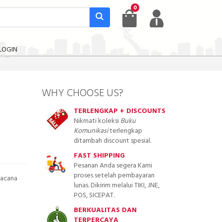
0
LOGIN
WHY CHOOSE US?
TERLENGKAP + DISCOUNTS
Nikmati koleksi
Buku
Komunikasi
terlengkap
ditambah discount spesial.
FAST SHIPPING
Pesanan Anda segera Kami
proses setelah pembayaran
Wacana
lunas. Dikirim melalui TIKI, JNE,
POS, SICEPAT.
BERKUALITAS DAN
TERPERCAYA