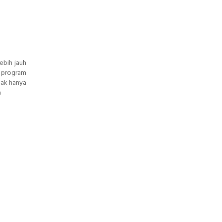
ebih jauh
a program
dak hanya
a