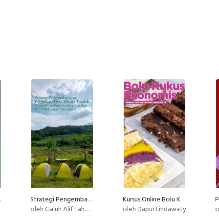
ri Webinar
Strategi Pengembangan Desa Wisata Tinalah Wujudkan Pemberdayaan & Keberlanjutan Ekonomi
Kursus Online Bolu Kukus Ekonomis Dapur Lindawaty PU
oleh Galuh Alif Fahmi Rizki
oleh Dapur Lindawaty
o