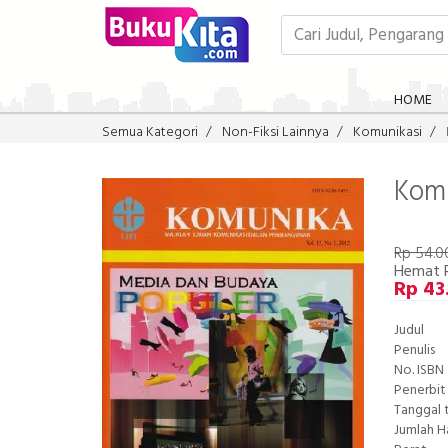
HOME
Semua Kategori
Non-Fiksi Lainnya
Komunikasi
Komu
Rp 54.0
Hemat 
Rp 43
Judul
Penulis
No. ISBN
Penerbit
Tanggal 
Jumlah 