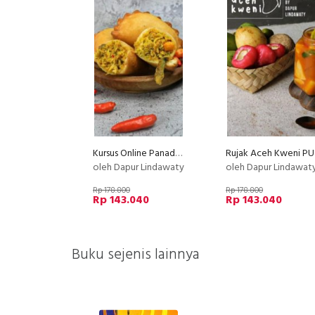
Kursus Online Panada Dapur Lindawaty PU
Rujak Aceh Kweni PU
oleh Dapur Lindawaty
oleh Dapur Lindawat
Rp 178.800
Rp 178.800
Rp 143.040
Rp 143.040
Buku sejenis lainnya