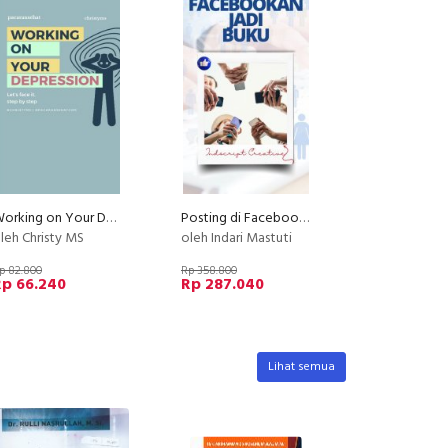
Working on Your Depression
Posting di Facebook dan Jadi Buku
leh Christy MS
oleh Indari Mastuti
p 82.800
Rp 358.800
Rp 66.240
Rp 287.040
Lihat semua