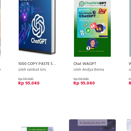
1000 COPY PASTE SCALE UP
Chat WAGPT
y
oleh rambat kris
oleh Andya Berna
o
Rp 118.800
Rp 118.800
R
Rp 95.040
Rp 95.040