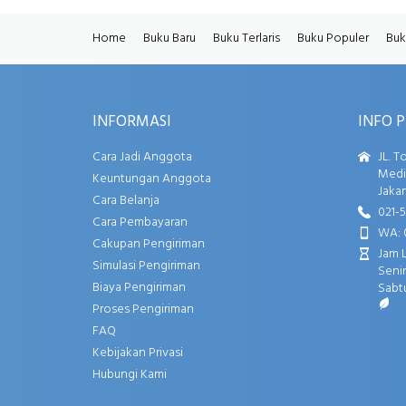
Home
Buku Baru
Buku Terlaris
Buku Populer
Buk
INFORMASI
INFO 
Cara Jadi Anggota
JL. T
Media
Keuntungan Anggota
Jakar
Cara Belanja
021-
Cara Pembayaran
WA: 
Cakupan Pengiriman
Jam 
Simulasi Pengiriman
Senin
Biaya Pengiriman
Sabtu
Proses Pengiriman
FAQ
Kebijakan Privasi
Hubungi Kami