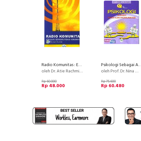
Radio Komunitas : Eskalasi Demokratisasi Komunikasi
Psikologi Sebagai Akar Ilmu Komuni
oleh Dr. Atie Rachmiatie, M.Si.
oleh Prof. Dr. Nina W,. SYAM, M.S.
Rp 60.000
Rp 75.600
Rp 48.000
Rp 60.480