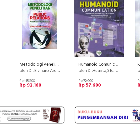
kasi
Metodologi Penelitian untuk Public Relations - Kuantitatif dan Kualitatif
Humanoid Comunication
oleh Dr. Elvinaro Ardianto, M.Si
oleh Dr.Husnita,S.E., M.Si., CPR
o
Rp 115.200
Rp 72.000
R
Rp 92.160
Rp 57.600
R