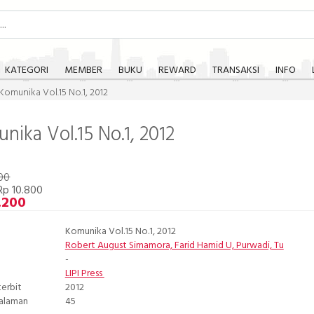
KATEGORI
MEMBER
BUKU
REWARD
TRANSAKSI
INFO
Komunika Vol.15 No.1, 2012
nika Vol.15 No.1, 2012
00
Rp 10.800
.200
Komunika Vol.15 No.1, 2012
Robert August Simamora, Farid Hamid U, Purwadi, Tu
-
LIPI Press
terbit
2012
Halaman
45