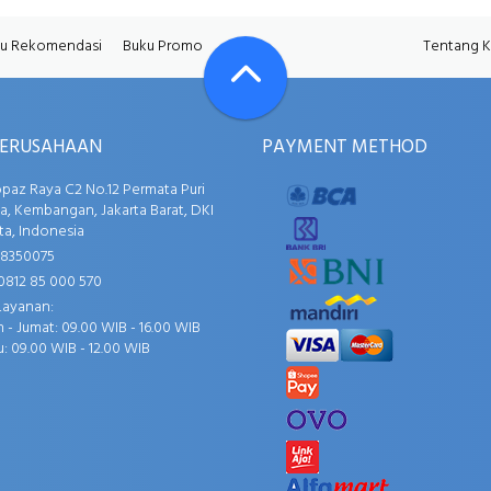
u Rekomendasi
Buku Promo
Tentang 
PERUSAHAAN
PAYMENT METHOD
opaz Raya C2 No.12 Permata Puri
, Kembangan, Jakarta Barat, DKI
ta, Indonesia
58350075
0812 85 000 570
Layanan:
 - Jumat: 09.00 WIB - 16.00 WIB
: 09.00 WIB - 12.00 WIB