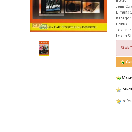
Berat
Jenis Co
Dimensi(L
Kategori
Bonus
Text Bah
Lokasi S
Stok T
Beri
Masuk
Rekom
Refere