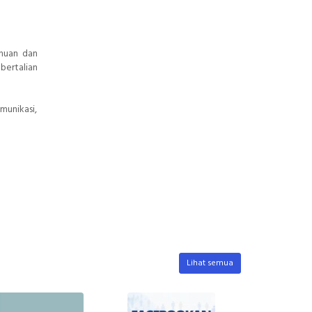
ahuan dan
bertalian
munikasi,
Lihat semua