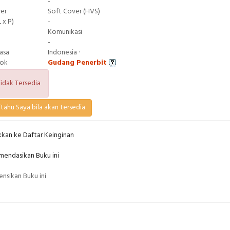
-
ver
Soft Cover (HVS)
 x P)
-
Komunikasi
-
asa
Indonesia ·
tok
Gudang Penerbit
idak Tersedia
tahu Saya bila akan tersedia
kan ke Daftar Keinginan
endasikan Buku ini
nsikan Buku ini