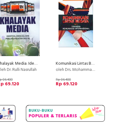
Khalayak Media: Identitas, Ideologi, dan Perilaku Pada Era Digital
Komunikasi Lintas Budaya Dalam Dinamika Komunikasi Internasional
leh Dr. Rulli Nasrullah
oleh Drs. Mohammad Shoelhi, M.B.A.,M.M.
p 86.400
Rp 86.400
p 69.120
Rp 69.120