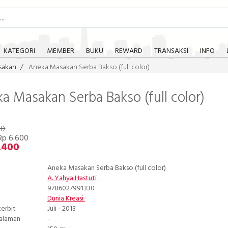
KATEGORI
MEMBER
BUKU
REWARD
TRANSAKSI
INFO
sakan
Aneka Masakan Serba Bakso (full color)
a Masakan Serba Bakso (full color)
00
Rp 6.600
.400
Aneka Masakan Serba Bakso (full color)
A. Yahya Hastuti
9786027991330
Dunia Kreasi
terbit
Juli - 2013
Halaman
-