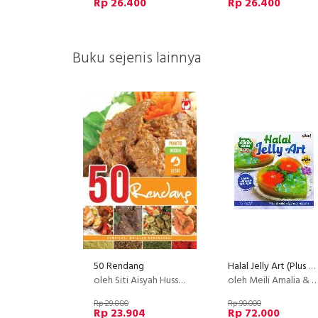
Rp 26.400
Rp 26.400
Buku sejenis lainnya
50 Rendang
Halal Jelly Art (Plus DVD)
oleh Siti Aisyah Hussain
oleh Meili Amalia & Shamsiar Agustin
Rp 29.880
Rp 90.000
Rp 23.904
Rp 72.000