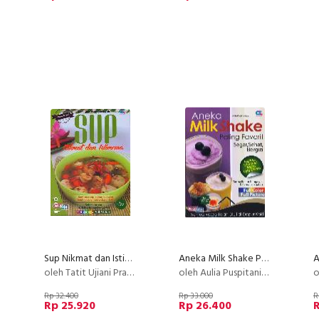
Sup Nikmat dan Istimewa (Full Color+Full Picture)
Aneka Milk Shake Paling Favorit Segar, Sehat, Bergizi (Full Color)
oleh Tatit Ujiani Prasetya
oleh Aulia Puspitaningayu
o
Rp 32.400
Rp 33.000
R
Rp 25.920
Rp 26.400
R