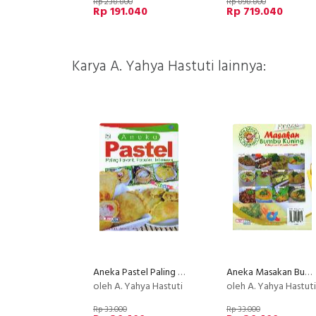
Rp 238.800
Rp 898.800
Rp 191.040
Rp 719.040
Karya A. Yahya Hastuti lainnya:
Aneka Pastel Paling Favorit, Populer, Istimewa (full color)
Aneka Masakan Bumbu Kuning Paling Favorit, Populer, Istimewa
oleh A. Yahya Hastuti
oleh A. Yahya Hastuti
Rp 33.000
Rp 33.000