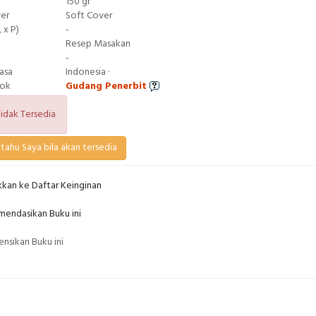
150 gr
ver
Soft Cover
 x P)
-
Resep Masakan
-
asa
Indonesia ·
tok
Gudang Penerbit
idak Tersedia
tahu Saya bila akan tersedia
kan ke Daftar Keinginan
endasikan Buku ini
nsikan Buku ini