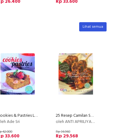
Rp 26.400
Rp 33.600
Lihat semua
Cookies & Pastries Lezat dan Sehat
25 Resep Camilan Spesial Favorit (Full Color)
leh Ade Sri
oleh ANTI APRILIYANTI SUGANTI
p 42.000
Rp 36.960
p 33.600
Rp 29.568