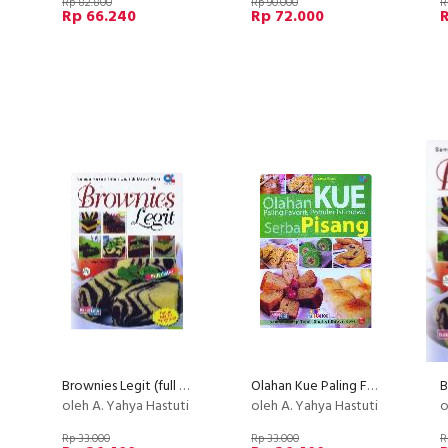
Rp 82.800
Rp 90.000
R
Rp 66.240
Rp 72.000
R
Brownies Legit (full color)
Olahan Kue Paling Favorit Populer Istimewa Serba Pisang
oleh A. Yahya Hastuti
oleh A. Yahya Hastuti
o
Rp 33.000
Rp 33.000
R