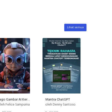
Lihat semua
Jago Gambar AI Keren
Mantra ChatGPT
leh Felice Sampurna
oleh Denny Santoso