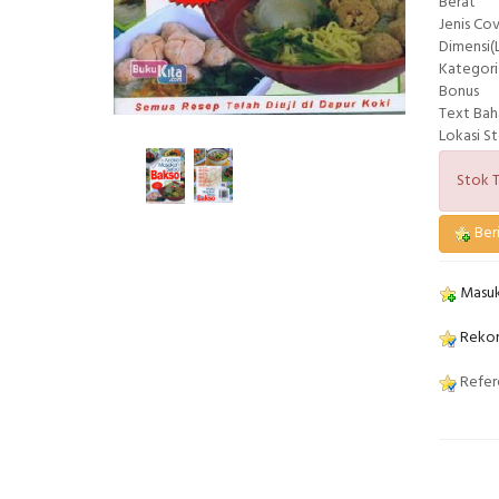
Berat
Jenis Co
Dimensi(L
Kategori
Bonus
Text Bah
Lokasi S
Stok T
Beri
Masuk
Rekom
Refere