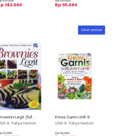
p 178.800
Rp 118.800
p 143.040
Rp 95.040
Lihat semua
Brownies Legit (full color) (BK)
Kreasi Garnis Unik dan Cantik (Full Color)
leh A. Yahya Hastuti
oleh A. Yahya Hastuti
p 33.000
Rp 42.000