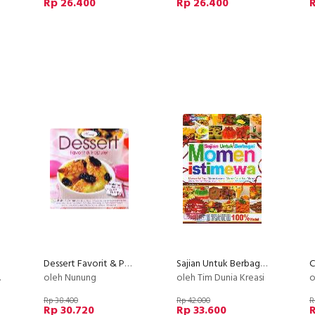
Rp 26.400
Rp 26.400
Dessert Favorit & Populer (Makanan Penutup Praktis & Yummy) Food Lovers
Sajian Untuk Berbagai Momen Istimewa (Full Color)
oleh Nunung
oleh Tim Dunia Kreasi
o
Rp 38.400
Rp 42.000
R
Rp 30.720
Rp 33.600
R