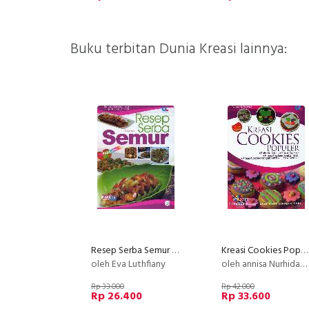
Buku terbitan Dunia Kreasi lainnya:
Resep Serba Semur (full color)
Kreasi Cookies Populer
oleh Eva Luthfiany
oleh annisa Nurhidayati
Rp 33.000
Rp 42.000
Rp 26.400
Rp 33.600