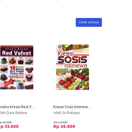
Lihat semua
Aneka Kreasi Red Velvet : 18 Kreasi Resep Red Velvet Paling Hits (Full Color) (2012)
Kreasi Sosis Istimewa (Full Color+Full Picture)
leh Dara Rahma
oleh Sri Rahayu
p 42.000
Rp 33.000
p 33.600
Rp 26.400