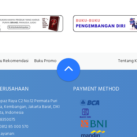
u Rekomendasi
Buku Promo
Tentang 
PERUSAHAAN
PAYMENT METHOD
opaz Raya C2 No.12 Permata Puri
, Kembangan, Jakarta Barat, DKI
ta, Indonesia
58350075
0812 85 000 570
Layanan: