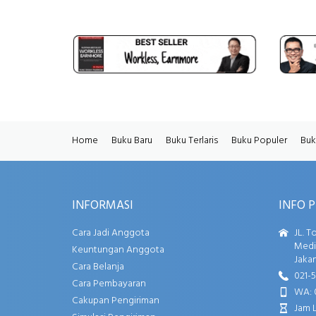
Home
Buku Baru
Buku Terlaris
Buku Populer
Buk
INFORMASI
INFO 
Cara Jadi Anggota
JL. T
Media
Keuntungan Anggota
Jakar
Cara Belanja
021-
Cara Pembayaran
WA: 
Cakupan Pengiriman
Jam 