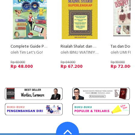
Complete Guide Pokemon Go [UNOFFICIAL VERSION]
Risalah Shalat dan Majmu Syarir Superlengkap
oleh Tim Let's Go!
oleh IBNU WATINIYAH
oleh UMI FID
Rp 60.000
Rp 84.000
Rp 90.000
Rp 48.000
Rp 67.200
Rp 72.000