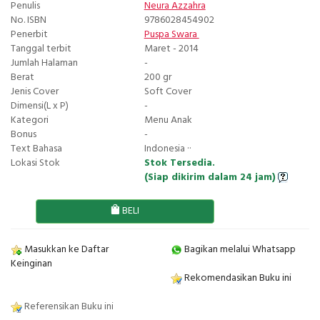
Penulis
Neura Azzahra
No. ISBN
9786028454902
Penerbit
Puspa Swara
Tanggal terbit
Maret - 2014
Jumlah Halaman
-
Berat
200 gr
Jenis Cover
Soft Cover
Dimensi(L x P)
-
Kategori
Menu Anak
Bonus
-
Text Bahasa
Indonesia ··
Lokasi Stok
Stok Tersedia.
(Siap dikirim dalam 24 jam)
BELI
Masukkan ke Daftar
Bagikan melalui Whatsapp
Keinginan
Rekomendasikan Buku ini
Referensikan Buku ini