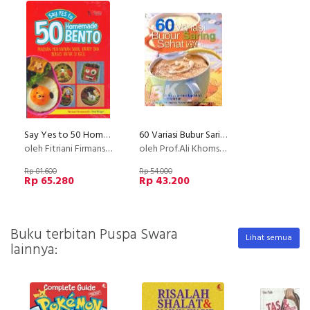
Say Yes to 50 Homemade Bento
60 Variasi Bubur Saring Sehat
oleh Fitriani Firmansyah - Food Blogger
oleh Prof.Ali Khomsan - Nunung Nur Janah & Yuni H.
Rp 81.600
Rp 54.000
Rp 65.280
Rp 43.200
Buku terbitan Puspa Swara
Lihat semua
lainnya: