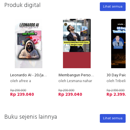
Produk digital
Lihat semua
Leonardo AI - 20/jam dari deisgn poster AI
Membangun Personal Branding yang Kuat
oleh afree a
oleh Lesmana nahar
oleh Tribelio X B
Rp 298.800
Rp 298.800
Rp 2.998.800
Rp 239.040
Rp 239.040
Rp 2.399.0
Buku sejenis lainnya
Lihat semua