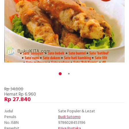
Rp 34.800
Hemat Rp 6.960
Rp 27.840
Judul
Sate Populer & Lezat
Penulis
Budi Sutomo
No. ISBN
9786028453196
Penerbit
Kriya Pustaka