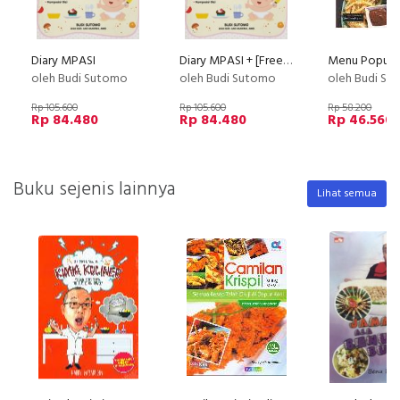
Diary MPASI
Diary MPASI + [Free Celemek Makanan Bayi]
oleh Budi Sutomo
oleh Budi Sutomo
oleh Budi S
Rp 105.600
Rp 105.600
Rp 58.200
Rp 84.480
Rp 84.480
Rp 46.560
Buku sejenis lainnya
Lihat semua