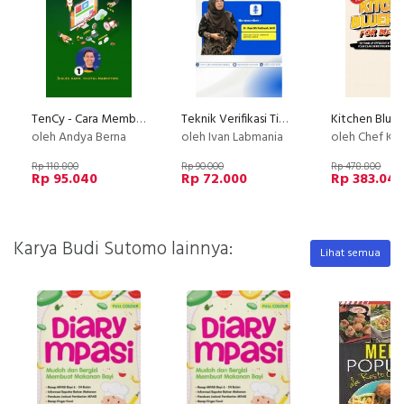
TenCy - Cara Membuat Agency Menjadi Profit
Teknik Verifikasi Timbangan Analitik
oleh Andya Berna
oleh Ivan Labmania
oleh Chef Ke
Rp 118.800
Rp 90.000
Rp 478.800
Rp 95.040
Rp 72.000
Rp 383.04
Karya Budi Sutomo lainnya:
Lihat semua