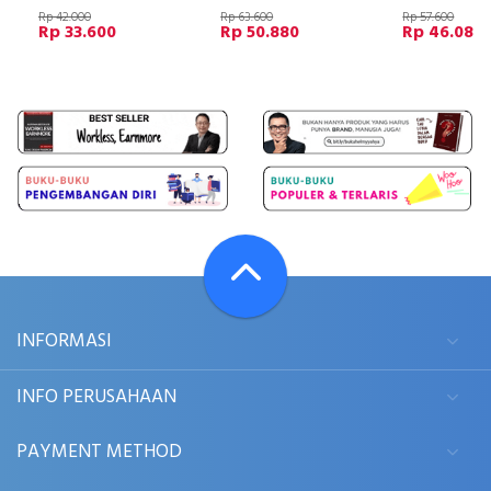
Rp 42.000
Rp 63.600
Rp 57.600
Rp 33.600
Rp 50.880
Rp 46.080
INFORMASI
INFO PERUSAHAAN
PAYMENT METHOD