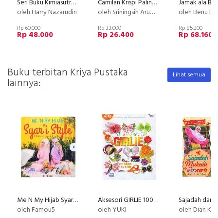
Seri Buku Kimiasutra 1 : Kimia Kuliner
Camilan Krispi Paling Favorit
oleh Harry Nazarudin
oleh Sriningsih Aruman
oleh Benu Bu
Rp 60.000
Rp 33.000
Rp 85.200
Rp 48.000
Rp 26.400
Rp 68.160
Buku terbitan Kriya Pustaka
Lihat semua
lainnya:
Me N My Hijab Syar'i Style
Aksesori GIRLIE 100% Kreasi Pita
oleh Famou5
oleh YUKI
oleh Dian Kusuma Wardhani, Robrika W