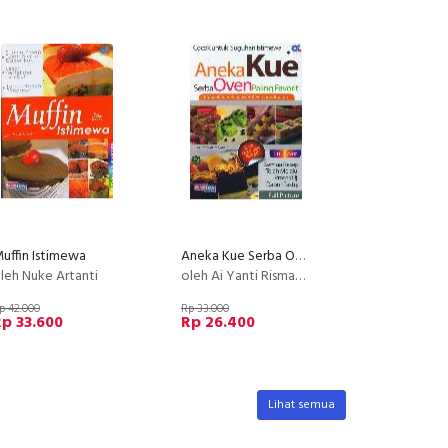
uffin Istimewa
Aneka Kue Serba Oven Paling Favorit (Full Color)
leh Nuke Artanti
oleh Ai Yanti Rismayanti
p 42.000
Rp 33.000
p 33.600
Rp 26.400
Lihat semua