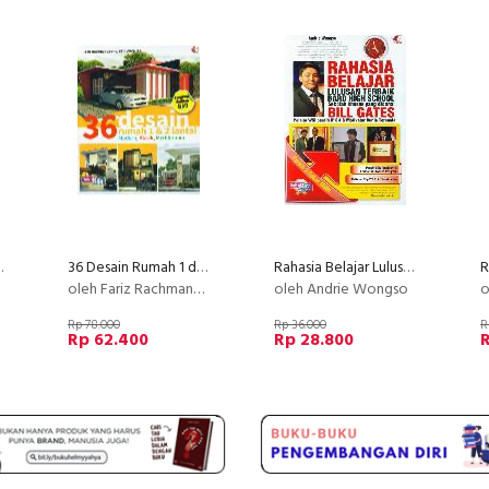
yang Disempurnakan
36 Desain Rumah 1 dan 2 Lantai Modern, Klasik, Mediterania
Rahasia Belajar Lulusan Terbaik Bard High School
oleh Fariz Rachmanaputra, ST & Archira
oleh Andrie Wongso
ol
Rp 78.000
Rp 36.000
R
Rp 62.400
Rp 28.800