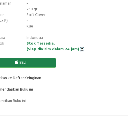
Halaman
-
250 gr
ver
Soft Cover
 x P)
-
Kue
-
asa
Indonesia ··
tok
Stok Tersedia.
(Siap dikirim dalam 24 jam)
BELI
kan ke Daftar Keinginan
endasikan Buku ini
nsikan Buku ini