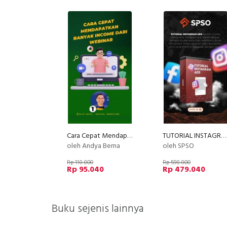
Cara Cepat Mendapatkan Banyak Income dari Webinar
TUTORIAL INSTAGRAM ADS
oleh Andya Berna
oleh SPSO
Rp 118.800
Rp 598.800
Rp 95.040
Rp 479.040
Buku sejenis lainnya