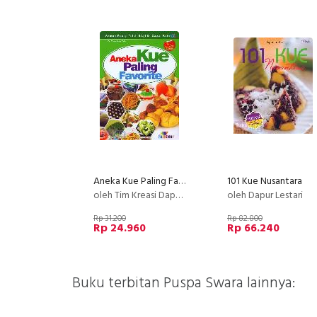
Aneka Kue Paling Favorite (full color)
101 Kue Nusantara
oleh Tim Kreasi Dapur Koki
oleh Dapur Lestari
Rp 31.200
Rp 82.800
Rp 24.960
Rp 66.240
Buku terbitan Puspa Swara lainnya: