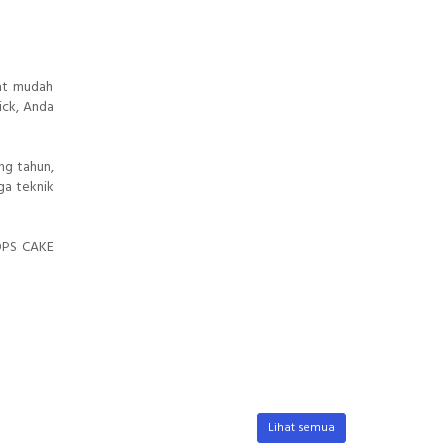
at mudah
ick, Anda
ng tahun,
gga teknik
POPS CAKE
Lihat semua