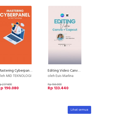
Mastering Cyberpanel
Editing Video Canva + Capcut
leh MID TEKNOLOGI
oleh Euis Marlina
p 237.600
Rp 166.800
p 190.080
Rp 133.440
Lihat semua