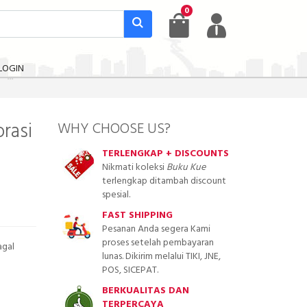
0
LOGIN
rasi
WHY CHOOSE US?
TERLENGKAP + DISCOUNTS
Nikmati koleksi
Buku Kue
terlengkap ditambah discount
spesial.
FAST SHIPPING
Pesanan Anda segera Kami
proses setelah pembayaran
agal
lunas. Dikirim melalui TIKI, JNE,
POS, SICEPAT.
BERKUALITAS DAN
TERPERCAYA