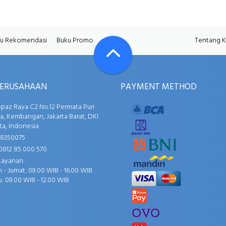
u Rekomendasi
Buku Promo
Tentang 
PERUSAHAAN
PAYMENT METHOD
opaz Raya C2 No.12 Permata Puri
, Kembangan, Jakarta Barat, DKI
ta, Indonesia
58350075
0812 85 000 570
Layanan:
 - Jumat: 09.00 WIB - 16.00 WIB
: 09.00 WIB - 12.00 WIB