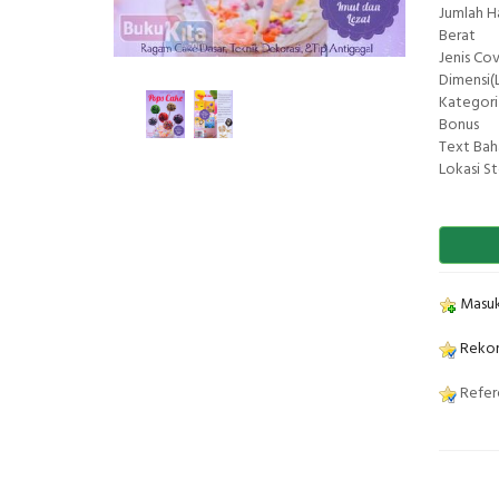
Jumlah 
Berat
Jenis Co
Dimensi(L
Kategori
Bonus
Text Bah
Lokasi S
Masuk
Rekom
Refere