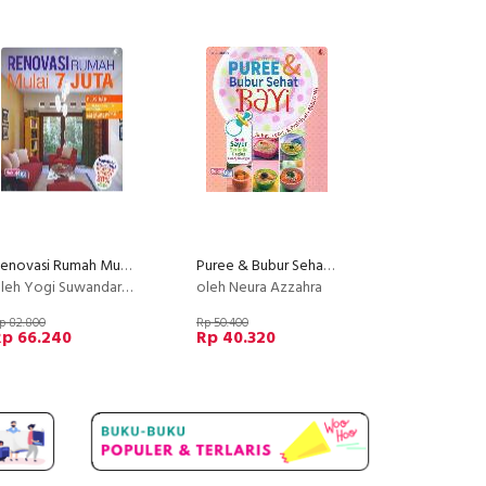
Renovasi Rumah Mulai 7 Juta
Puree & Bubur Sehat Bayi Food Lovers
eh Yogi Suwandaru & Yusuf Fathur
oleh Neura Azzahra
p 82.800
Rp 50.400
Rp 66.240
Rp 40.320