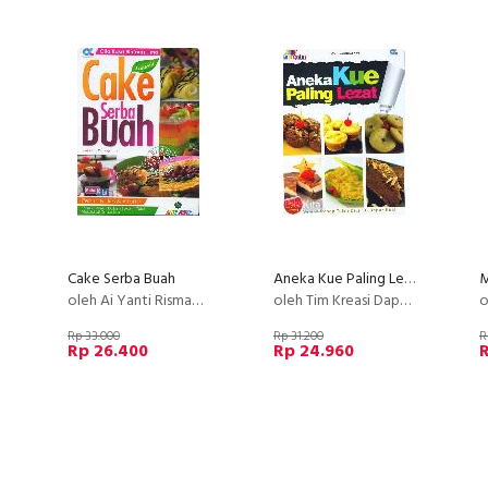
Cake Serba Buah
Aneka Kue Paling Lezat (full color)
M
oleh Ai Yanti Rismayanti
oleh Tim Kreasi Dapur Koki
o
Rp 33.000
Rp 31.200
R
Rp 26.400
Rp 24.960
R