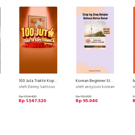
100 Juta Traktir Kopi Formula
Korean Beginner Step by step Belajar Bahasa Korea Dasar
oleh Denny Santoso
oleh seoyoon korean
o
Rp 1.934.400
Rp 118.800
R
Rp 1.547.520
Rp 95.040
R