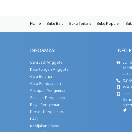
Home
Buku Baru
Buku Terlaris
Buku Populer
Buk
INFORMASI
INFO 
Cara Jadi Anggota
JL. T
Media
Keuntungan Anggota
Jakar
Cara Belanja
021-
Cara Pembayaran
WA: 
Cakupan Pengiriman
Jam 
Simulasi Pengiriman
Senin
Biaya Pengiriman
Sabtu
Proses Pengiriman
FAQ
Kebijakan Privasi