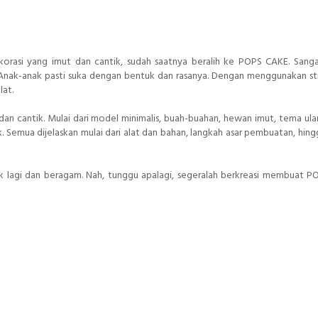
rasi yang imut dan cantik, sudah saatnya beralih ke POPS CAKE. Sang
 Anak-anak pasti suka dengan bentuk dan rasanya. Dengan menggunakan st
lat.
an cantik. Mulai dari model minimalis, buah-buahan, hewan imut, tema ula
lek. Semua dijelaskan mulai dari alat dan bahan, langkah asar pembuatan, hin
tik lagi dan beragam. Nah, tunggu apalagi, segeralah berkreasi membuat 