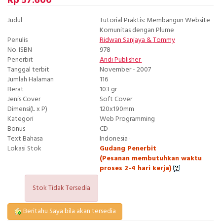
Rp 57.600
Judul
Tutorial Praktis: Membangun Website
Komunitas dengan Plume
Penulis
Ridwan Sanjaya
&
Tommy
No. ISBN
978
Penerbit
Andi Publisher
Tanggal terbit
November - 2007
Jumlah Halaman
116
Berat
103 gr
Jenis Cover
Soft Cover
Dimensi(L x P)
120x190mm
Kategori
Web Programming
Bonus
CD
Text Bahasa
Indonesia ·
Lokasi Stok
Gudang Penerbit
(Pesanan membutuhkan waktu
proses 2-4 hari kerja)
Stok Tidak Tersedia
Beritahu Saya bila akan tersedia