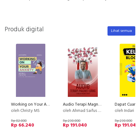
Produk digital
Lihat semua
Working on Your Anxiety
Audio Terapi Magnet Uang
oleh Christy MS
oleh Ahmad Saifus Salam
oleh Indari M
Rp 82.800
Rp 238.800
Rp 238.800
Rp 66.240
Rp 191.040
Rp 191.040