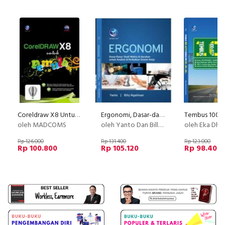
Coreldraw X8 Untuk Pemula
Ergonomi, Dasar-dasar Studi Waktu Dan Gerakan Untuk Analisis Dan Perbaikan Sistem Kerja
oleh MADCOMS
oleh Yanto Dan Billy Ngaliman
oleh Eka Dharma Pranoto,S.K
Rp 126.000
Rp 131.400
Rp 123.000
Rp 100.800
Rp 105.120
Rp 98.400