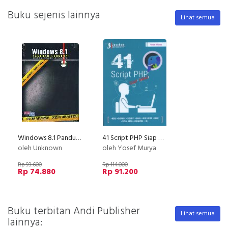
Buku sejenis lainnya
Lihat semua
Windows 8.1 Panduan Lengkap
41 Script PHP Siap Pakai
oleh Unknown
oleh Yosef Murya
Rp 93.600
Rp 114.000
Rp 74.880
Rp 91.200
Buku terbitan Andi Publisher
Lihat semua
lainnya: