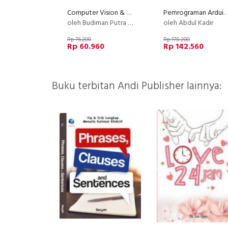
Computer Vision & Aplikasinya Menggunakan C# & EmguCV +CD
Pemrograman Arduino Menggunakan ArduBlock
oleh Budiman Putra AR
oleh Abdul Kadir
Rp 76.200
Rp 178.200
Rp 60.960
Rp 142.560
Buku terbitan Andi Publisher lainnya: