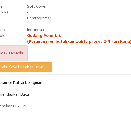
-
ver
Soft Cover
 x P)
-
Pemrograman
-
asa
Indonesia ·
tok
Gudang Penerbit
(Pesanan membutuhkan waktu proses 2-4 hari kerja
idak Tersedia
tahu Saya bila akan tersedia
kan ke Daftar Keinginan
endasikan Buku ini
nsikan Buku ini