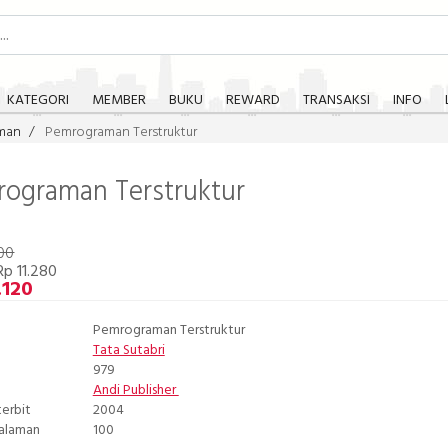
KATEGORI
MEMBER
BUKU
REWARD
TRANSAKSI
INFO
man
Pemrograman Terstruktur
ograman Terstruktur
00
p 11.280
.120
Pemrograman Terstruktur
Tata Sutabri
979
Andi Publisher
terbit
2004
Halaman
100