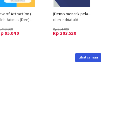
Law of Attraction (LOA) - Basic
(Demo menarik pelanggan menuju link Affiliasi)
h Adimas (Dee) Wirajayanagara (Lesmana)
oleh IndriatulA
p 118.800
Rp 254.400
Rp 95.040
Rp 203.520
Lihat semua