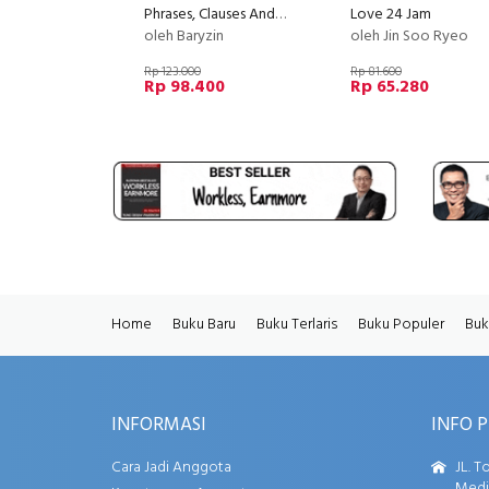
Phrases, Clauses And Sentences: Tip & Trik Lengkap Menulis Kalimat Efektif
Love 24 Jam
oleh Baryzin
oleh Jin Soo Ryeo
Rp 123.000
Rp 81.600
Rp 98.400
Rp 65.280
Home
Buku Baru
Buku Terlaris
Buku Populer
Buk
INFORMASI
INFO 
Cara Jadi Anggota
JL. T
Media