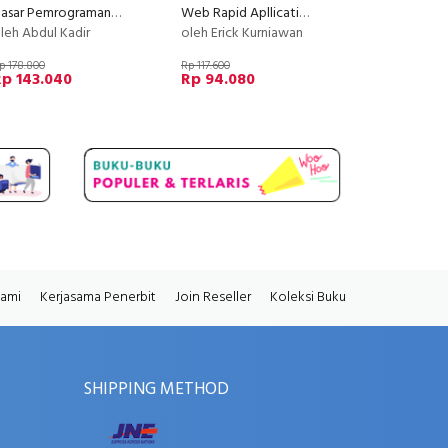
Dasar Pemrograman Python 3 + CD
Web Rapid Apllication Development With ASP.NET 4.6+DVD
leh Abdul Kadir
oleh Erick Kurniawan
p 178.800
Rp 117.600
p 143.040
Rp 94.080
Kami
Kerjasama Penerbit
Join Reseller
Koleksi Buku
SHIPPING METHOD