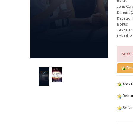
Berat
Jenis Co
Dimensi(L
Kategori
Bonus
Text Bah
Lokasi S
Stok T
Beri
Masuk
Rekom
Refere