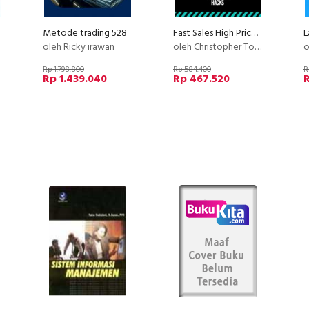
Metode trading 528
Fast Sales High Price with Story Selling
oleh Ricky irawan
oleh Christopher Tobing
ole
Rp 1.798.800
Rp 584.400
R
Rp 1.439.040
Rp 467.520