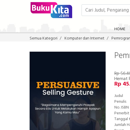
HOME
Semua Kategori
Komputer dan Internet
Pemrogra
Pemr
Rp 56.4
Hemat R
Rp 45
Judul
Penulis
No. ISBN
Penerbit
Tanggal 
Jumlah 