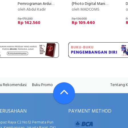
Pemrograman Arduino Menggunakan ArduBlock + cd
(Photo Digital Manipulasi) Kreasi Digital Dengan Photoshop Untuk Pemula+CD
oleh Abdul Kadir
oleh MADCOMS
o
Rp 178.200
Rp 136.800
R
Rp 142.560
Rp 109.440
R
u Rekomendasi
Buku Promo
Tentang 
PERUSAHAAN
PAYMENT METHOD
opaz Raya C2 No.12 Permata Puri
, Kembangan, Jakarta Barat, DKI