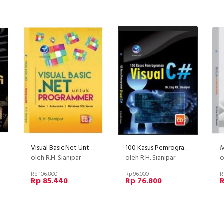
 cd
Visual Basic.Net Untuk Programmer+cd
100 Kasus Pemrograman Visual C# + cd
oleh R.H. Sianipar
oleh R.H. Sianipar
o
Rp 106.800
Rp 96.000
R
Rp 85.440
Rp 76.800
R