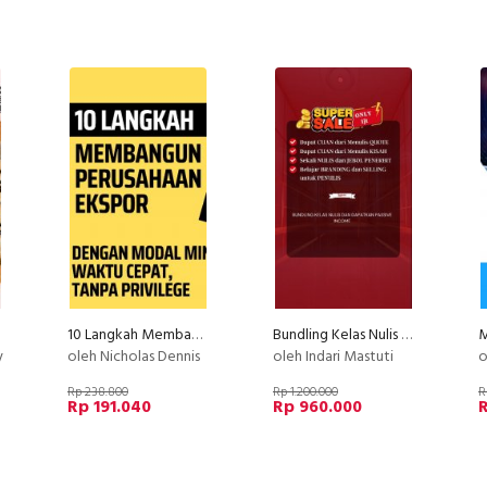
10 Langkah Membangun Perusahaan Ekspor!
Bundling Kelas Nulis Dan Dapatkan Passive Income
y
oleh Nicholas Dennis
oleh Indari Mastuti
ole
Rp 238.800
Rp 1.200.000
R
Rp 191.040
Rp 960.000