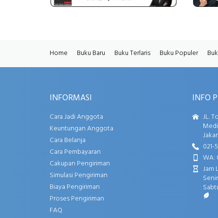
Home
Buku Baru
Buku Terlaris
Buku Populer
Buk
INFORMASI
INFO 
Cara Jadi Anggota
JL. T
Media
Keuntungan Anggota
Jakar
Cara Belanja
021-
Cara Pembayaran
WA: 
Cakupan Pengiriman
Jam 
Simulasi Pengiriman
Senin
Biaya Pengiriman
Sabtu
Proses Pengiriman
FAQ