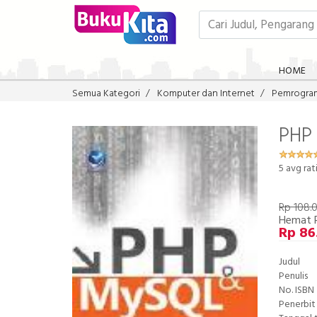
HOME
Semua Kategori
Komputer dan Internet
Pemrogra
PHP
5
avg rat
Rp 108.
Hemat 
Rp 86
Judul
Penulis
No. ISBN
Penerbit