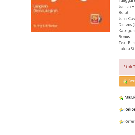
Tanggal 
Jumlah 
Berat
Jenis Co
Dimensi(L
Kategori
Bonus
Text Bah
Lokasi S
Stok T
Beri
Masuk
Rekom
Refere