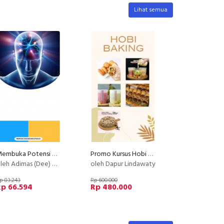
Lihat semua
Membuka Potensi Diri melalui Kelenjar Pineal
Promo Kursus Hobi Baking Pu
h Adimas (Dee) Wirajayanagara (Lesmana)
oleh Dapur Lindawaty
p 83.243
Rp 600.000
Rp 66.594
Rp 480.000