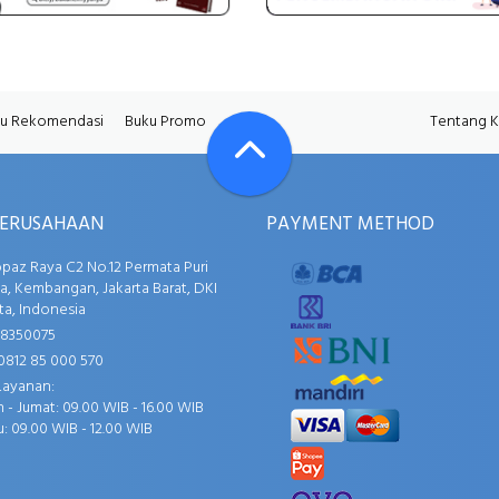
u Rekomendasi
Buku Promo
Tentang 
PERUSAHAAN
PAYMENT METHOD
opaz Raya C2 No.12 Permata Puri
, Kembangan, Jakarta Barat, DKI
ta, Indonesia
58350075
0812 85 000 570
Layanan:
 - Jumat: 09.00 WIB - 16.00 WIB
: 09.00 WIB - 12.00 WIB