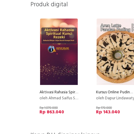
Produk digital
Aktivasi Rahasia Spiritual Kunci Rezeki
Kursus Online Puding Aren Latte Pandan Puding PU
oleh Ahmad Saifus Salam
oleh Dapur Lindawat
Rp 1.078.800
Rp 178.800
Rp 863.040
Rp 143.040