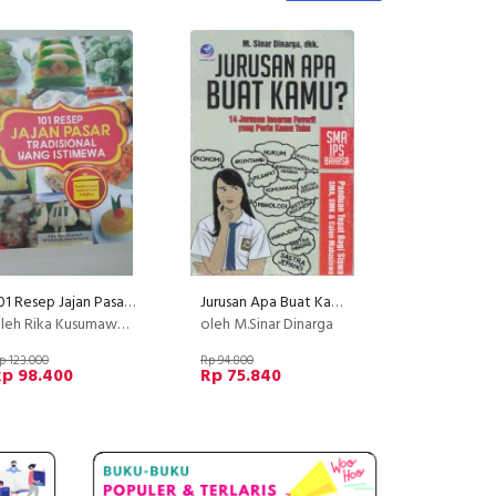
101 Resep Jajan Pasar Tradisional Yang Istimewa
Jurusan Apa Buat Kamu? Sma Ips Bahasa, 14 Jurusan Incaran Fa
h Rika Kusumawati Dan Winkanda Satria Putra
oleh M.Sinar Dinarga
p 123.000
Rp 94.800
Rp 98.400
Rp 75.840