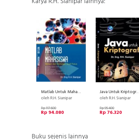
Karya R.H. Sianipar lainnya:
Matlab Untuk Mahasiswa, Belajar Dari Berbagai Studi Kasus
Java Untuk Kriptografi +
oleh R.H. Sianipar
oleh R.H. Sianipar
Rp 117.600
Rp 95.400
Rp 94.080
Rp 76.320
Buku sejenis lainnya