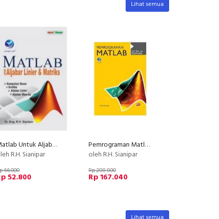
Lihat semua
Matlab Untuk Aljabar Linier Dan Matriks
Pemrograman Matlab, 150+ Soal dan Penyelesaian + CD
leh R.H. Sianipar
oleh R.H. Sianipar
p 66.000
Rp 208.800
p 52.800
Rp 167.040
Lihat semua