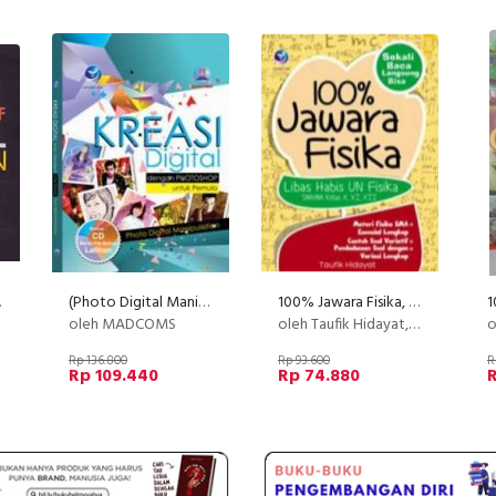
Yang Sulit
(Photo Digital Manipulasi) Kreasi Digital Dengan Photoshop Untuk Pemula+CD
100% Jawara Fisika, Libas Habis UN Fisika SMA/MA Kelas X, XI, XII
oleh MADCOMS
oleh Taufik Hidayat, SE, MSi
ole
Rp 136.800
Rp 93.600
R
Rp 109.440
Rp 74.880