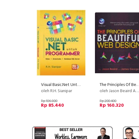
Visual Basic.Net Untuk Programmer+cd
The Principles Of Beatiful Web Design: Merancang Situs Web Yang Baik Bukanlah Hal 
oleh R.H. Sianipar
oleh Jason Beaird And James George
Rp 106.800
Rp 200.400
Rp 85.440
Rp 160.320