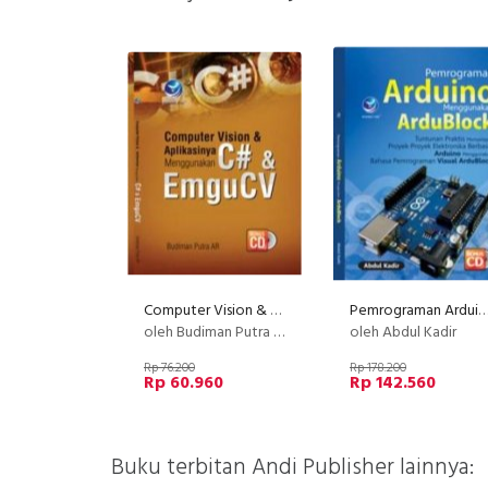
Computer Vision & Aplikasinya Menggunakan C# & EmguCV +CD
Pemrograman Arduino Menggunakan ArduBlock
oleh Budiman Putra AR
oleh Abdul Kadir
Rp 76.200
Rp 178.200
Rp 60.960
Rp 142.560
Buku terbitan Andi Publisher lainnya: