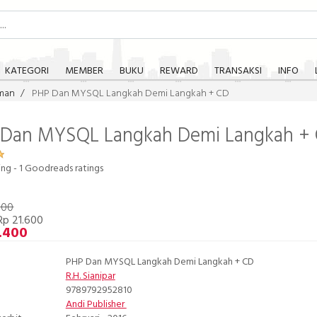
KATEGORI
MEMBER
BUKU
REWARD
TRANSAKSI
INFO
man
PHP Dan MYSQL Langkah Demi Langkah + CD
 Dan MYSQL Langkah Demi Langkah +
ing -
1
Goodreads ratings
000
Rp 21.600
.400
PHP Dan MYSQL Langkah Demi Langkah + CD
R.H. Sianipar
9789792952810
Andi Publisher