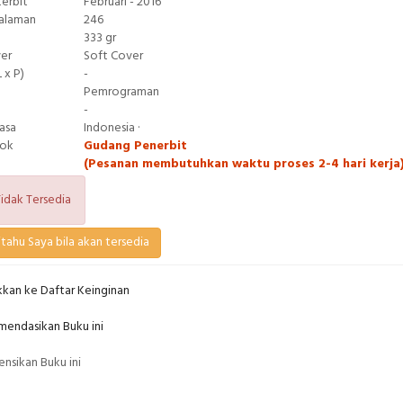
terbit
Februari - 2016
Halaman
246
333 gr
ver
Soft Cover
 x P)
-
Pemrograman
-
asa
Indonesia ·
tok
Gudang Penerbit
(Pesanan membutuhkan waktu proses 2-4 hari kerja
idak Tersedia
tahu Saya bila akan tersedia
kan ke Daftar Keinginan
endasikan Buku ini
nsikan Buku ini