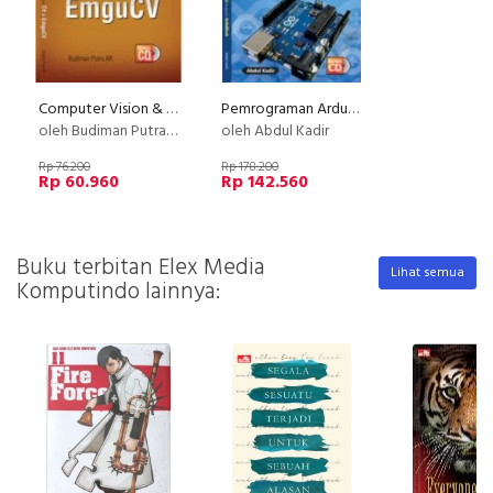
Computer Vision & Aplikasinya Menggunakan C# & EmguCV +CD
Pemrograman Arduino Menggunakan ArduBlock + cd
oleh Budiman Putra AR
oleh Abdul Kadir
Rp 76.200
Rp 178.200
Rp 60.960
Rp 142.560
Buku terbitan Elex Media
Lihat semua
Komputindo lainnya: