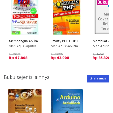
Membangun Aplikasi Toko Online dengan PHP dan SQL Server Edisi Revisi
Smarty PHP OOP Engine for PHP Template
oleh Agus Saputra
oleh Agus Saputra
oleh Agus Sa
Rp 59.760
Rp 53.760
Rp 44.160
Rp 47.808
Rp 43.008
Rp 35.328
Buku sejenis lainnya
Lihat semua