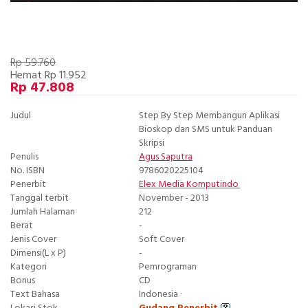
Rp 59.760
Hemat Rp 11.952
Rp 47.808
Judul
Step By Step Membangun Aplikasi
Bioskop dan SMS untuk Panduan
Skripsi
Penulis
Agus Saputra
No. ISBN
9786020225104
Penerbit
Elex Media Komputindo
Tanggal terbit
November - 2013
Jumlah Halaman
212
Berat
-
Jenis Cover
Soft Cover
Dimensi(L x P)
-
Kategori
Pemrograman
Bonus
CD
Text Bahasa
Indonesia ·