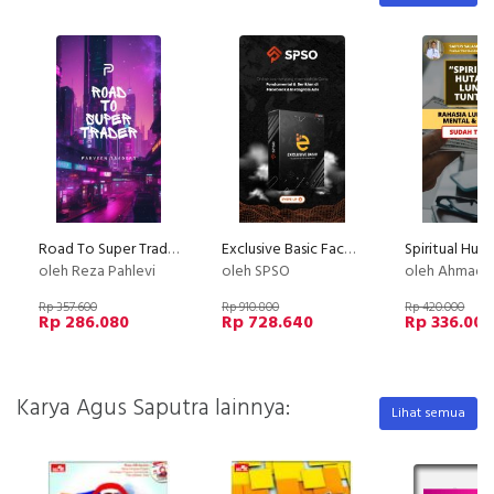
Road To Super Trader - Strategi Trading Terbukti Menghasilkan Profit
Exclusive Basic Facebook Instagram Ads
oleh Reza Pahlevi
oleh SPSO
oleh Ahmad Saifu
Rp 357.600
Rp 910.800
Rp 420.000
Rp 286.080
Rp 728.640
Rp 336.000
Karya Agus Saputra lainnya:
Lihat semua