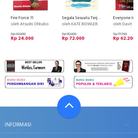
Fire Force 11
Segala Sesuatu Terjadi Untuk Sebuah Alasan-PANDUAN HIDUP
oleh Atsushi Ohkubo
oleh KATE BOWLER
oleh Davit S
Rp 30.000
Rp 90.000
Rp 77.760
Rp 24.000
Rp 72.000
Rp 62.208
INFORMASI