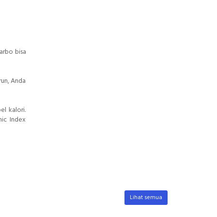
arbo bisa
run, Anda
l kalori.
mic Index
Lihat semua