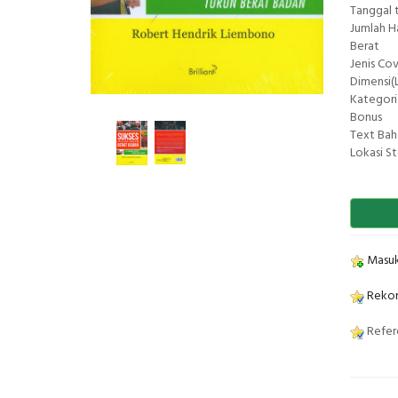
Tanggal 
Jumlah 
Berat
Jenis Co
Dimensi(L
Kategori
Bonus
Text Bah
Lokasi S
Masuk
Rekom
Refere