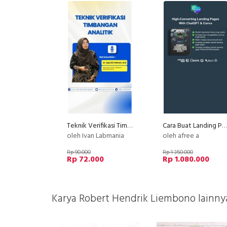
Teknik Verifikasi Timbangan Analitik
Cara Buat Landing Page High Konversi dengan ChatGPT
oleh Ivan Labmania
oleh afree a
Rp 90.000
Rp 1.350.000
Rp 72.000
Rp 1.080.000
Karya Robert Hendrik Liembono lainny