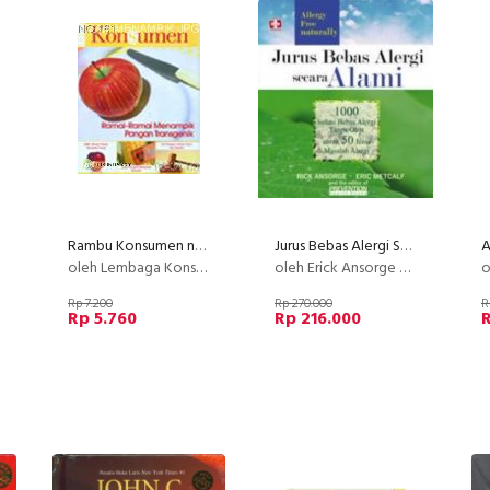
Rambu Konsumen no 9 : RAMAI-RAMAI MENAMPIK PANGAN TRANSGENIK
Jurus Bebas Alergi Secara Alami, 1000 Solusi Bebas Alergi Tanpa Obat Untuk 50 Jenis Masalah Alergi
n
oleh Lembaga Konsumen Jakarta
oleh Erick Ansorge Dan Eric Metcalf
o
Rp 7.200
Rp 270.000
R
Rp 5.760
Rp 216.000
R