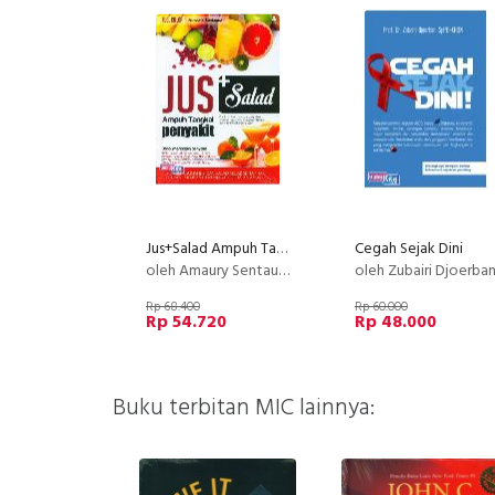
Jus+Salad Ampuh Tangkal Penyakit (full color)
Cegah Sejak Dini
oleh Amaury Sentausa
oleh Zubairi Djoerba
Rp 68.400
Rp 60.000
Rp 54.720
Rp 48.000
Buku terbitan MIC lainnya: