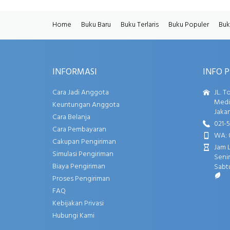
Home
Buku Baru
Buku Terlaris
Buku Populer
Buk
INFORMASI
INFO 
Cara Jadi Anggota
JL. T
Media
Keuntungan Anggota
Jakar
Cara Belanja
021-
Cara Pembayaran
WA: 
Cakupan Pengiriman
Jam 
Simulasi Pengiriman
Senin
Biaya Pengiriman
Sabtu
Proses Pengiriman
FAQ
Kebijakan Privasi
Hubungi Kami