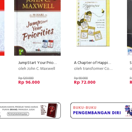
JumpStart Your Priorities (HC)
A Chapter of Happiness
oleh John C. Maxwell
oleh transformer Community
o
Rp 120.000
Rp 90.000
R
Rp 96.000
Rp 72.000
R