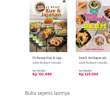
55 Resep Kue & Jajanan Ala DEBM
Snack Antilapar ala DEBM
oleh Robert Hendrik Liembono
oleh Robert Hendrik Liembono
Rp 165.600
Rp 150.000
Rp 132.480
Rp 120.000
Buku sejenis lainnya