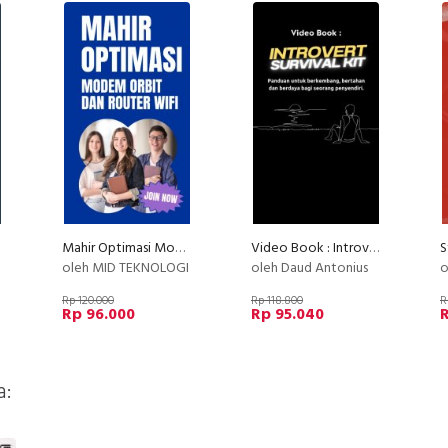
Mahir Optimasi Modem Orbit dan Router WIFI
Video Book : Introvert Survival Kit
S
oleh MID TEKNOLOGI
oleh Daud Antonius
o
Rp 120.000
Rp 118.800
R
Rp 96.000
Rp 95.040
a: