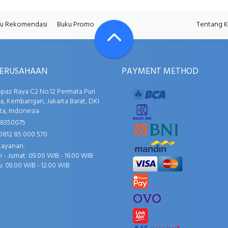
u Rekomendasi
Buku Promo
Tentang 
PERUSAHAAN
PAYMENT METHOD
opaz Raya C2 No.12 Permata Puri
, Kembangan, Jakarta Barat, DKI
ta, Indonesia
58350075
0812 85 000 570
Layanan:
 - Jumat: 09.00 WIB - 16.00 WIB
: 09.00 WIB - 12.00 WIB