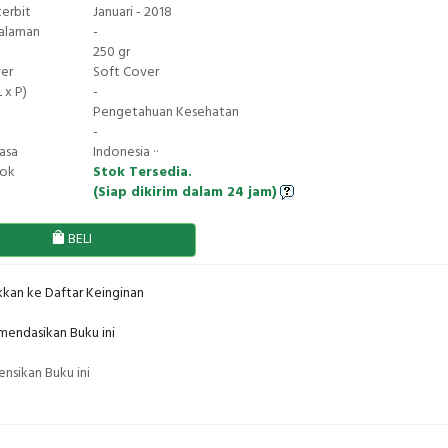
terbit
Januari - 2018
Halaman
-
250 gr
ver
Soft Cover
 x P)
-
Pengetahuan Kesehatan
-
asa
Indonesia ··
tok
Stok Tersedia.
(Siap dikirim dalam 24 jam)
BELI
kan ke Daftar Keinginan
endasikan Buku ini
nsikan Buku ini