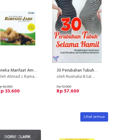
Aneka Manfaat Ampuh Rimpang Jahe Untuk Pengobatan
30 Perubahan Tubuh Selama Hamil
leh Ahmad J. Ramadhan
oleh Rusmalia B.Salman
p 42.000
Rp 72.000
p 33.600
Rp 57.600
Lihat semua