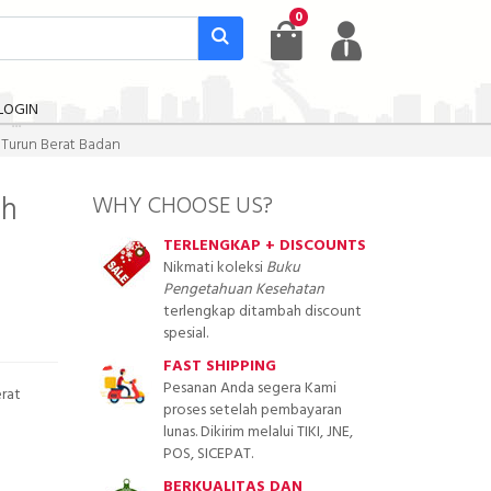
0
LOGIN
 Turun Berat Badan
ah
WHY CHOOSE US?
TERLENGKAP + DISCOUNTS
Nikmati koleksi
Buku
Pengetahuan Kesehatan
terlengkap ditambah discount
spesial.
FAST SHIPPING
Pesanan Anda segera Kami
erat
proses setelah pembayaran
lunas. Dikirim melalui TIKI, JNE,
POS, SICEPAT.
BERKUALITAS DAN