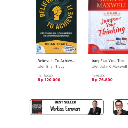
Believe It To Achieve It
JumpStar Your Thinking (Hard Cover)
oleh Brian Tracy
oleh John C Maxwell
Rp 150.000
Rp 96.000
Rp 120.000
Rp 76.800