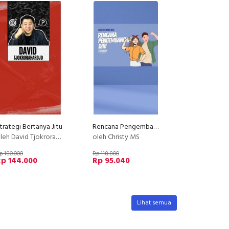
trategi Bertanya Jitu
Rencana Pengembangan Diri
leh David Tjokrorahardjo
oleh Christy MS
p 180.000
Rp 118.800
Rp 144.000
Rp 95.040
Lihat semua