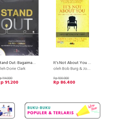
Stand Out: Bagaimana Menemukan Ide Pendobrak dan Membentuk TIM yang Mewujudkan Ide itu?
It's Not About You - Kisah Tentang Hal Terpenting Di Dunia Bisnis
leh Dorie Clark
oleh Bob Burg & John David Mann
p 114.000
Rp 108.000
p 91.200
Rp 86.400