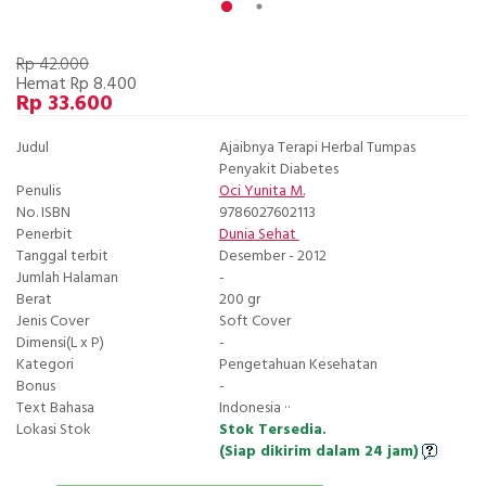
Rp 42.000
Hemat Rp 8.400
Rp 33.600
Judul
Ajaibnya Terapi Herbal Tumpas
Penyakit Diabetes
Penulis
Oci Yunita M.
No. ISBN
9786027602113
Penerbit
Dunia Sehat
Tanggal terbit
Desember - 2012
Jumlah Halaman
-
Berat
200 gr
Jenis Cover
Soft Cover
Dimensi(L x P)
-
Kategori
Pengetahuan Kesehatan
Bonus
-
Text Bahasa
Indonesia ··
Lokasi Stok
Stok Tersedia.
(Siap dikirim dalam 24 jam)