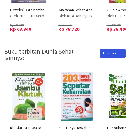
Deteksi Osteoarthritis Vs Osteoporosis, Perbedaan, Seluk Beluk Dan Penanganannya
Makanan Sehat Atasi Berbagai Penyakit
oleh Prieharti Dan dr. Yekti Mumpuni
oleh Rita Ramayulis, DCN. M. Kes.
oleh POPPY ALEXANO & YULI
Rp 79.800
Rp 98.400
Rp 48.000
Rp 63.840
Rp 78.720
Rp 38.400
Buku terbitan Dunia Sehat
Lihat semua
lainnya:
Khasiat Istimwa Jambu Klutuk
203 Tanya Jawab Seputar Kehamilan