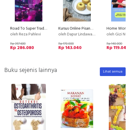
Road To Super Trader - Strategi Trading Terbukti Menghasilkan Profit
Kursus Online Pisang Buncit Dapur Lindawaty PU
oleh Reza Pahlevi
oleh Dapur Lindawaty
oleh Gizi Nus
Rp 357.600
Rp 178.800
Rp 148.800
Rp 286.080
Rp 143.040
Rp 119.040
Buku sejenis lainnya
Lihat semua