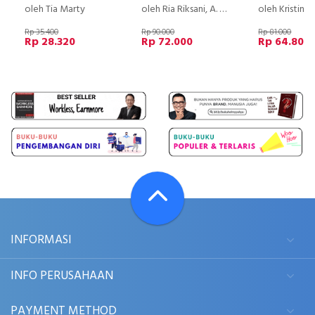
oleh Tia Marty
oleh Ria Riksani, A. Md. Bid.
oleh Kristin Ningrum & M
Rp 35.400
Rp 90.000
Rp 81.000
Rp 28.320
Rp 72.000
Rp 64.800
INFORMASI
INFO PERUSAHAAN
PAYMENT METHOD