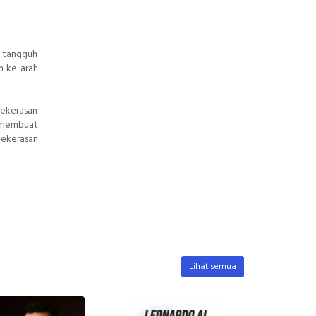
g tangguh
n ke arah
Kekerasan
t membuat
kekerasan
Lihat semua