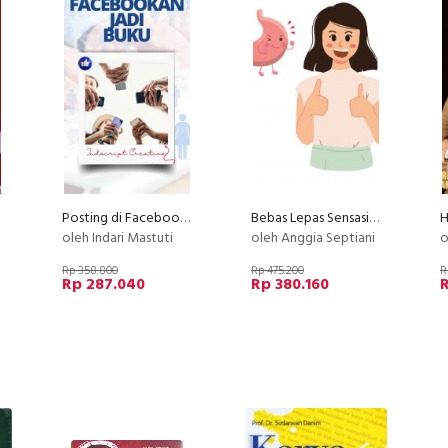
Posting di Facebook dan Jadi Buku
Bebas Lepas Sensasi Asam Lambung,Maag, Gerd, Anxiety
oleh Indari Mastuti
oleh Anggia Septiani
o
Rp 358.800
Rp 475.200
R
Rp 287.040
Rp 380.160
R