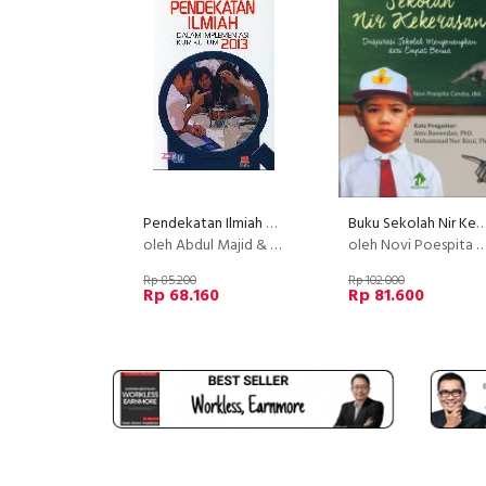
Pendekatan Ilmiah Dalam Implementasi Kurikulum 2013
Buku Sekolah Nir Kekerasan Inspirasi Sekolah Menyenangkan dari Emp
oleh Abdul Majid & Chaerul Rochman
oleh Novi Poespita Candra, dkk.
Rp 85.200
Rp 102.000
Rp 68.160
Rp 81.600