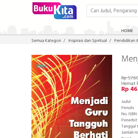
HOME
Semua Kategori
Inspirasi dan Spiritual
Pendidikan 
Menj
Rp 57.6
Hemat R
Rp 46
Judul
Penulis
No. ISBN
Penerbit
Tanggal 
Jumlah 