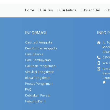
Home
Buku Baru
Buku Terlaris
Buku Populer
Buk
INFORMASI
INFO 
Cara Jadi Anggota
JL. T
Media
Keuntungan Anggota
Jakar
Cara Belanja
021-
Cara Pembayaran
WA: 
Cakupan Pengiriman
Jam 
Simulasi Pengiriman
Senin
Biaya Pengiriman
Sabtu
Proses Pengiriman
FAQ
Kebijakan Privasi
Hubungi Kami