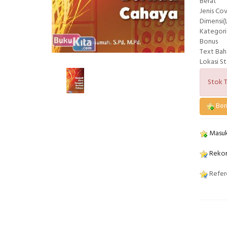
Berat
Jenis Co
Dimensi(L
Kategori
Bonus
Text Bah
Lokasi S
Stok T
Beri
Masuk
Rekom
Refere