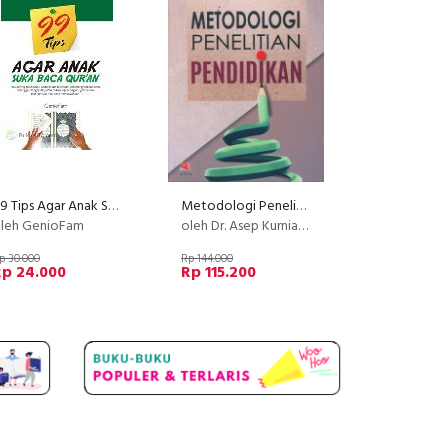
99 Tips Agar Anak Suka Baca Qur'an
Metodologi Penelitian Pendidikan
leh GenioFam
oleh Dr. Asep Kurniawan, M.Ag.
p 30.000
Rp 144.000
Rp 24.000
Rp 115.200