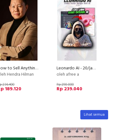
How to Sell Anything, Anytime, Anywhere to Anyone (PLATINUM)
Leonardo AI - 20/jam dari deisgn poster AI
leh Hendra Hilman
oleh afree a
p 236.400
Rp 298.800
p 189.120
Rp 239.040
Lihat semua