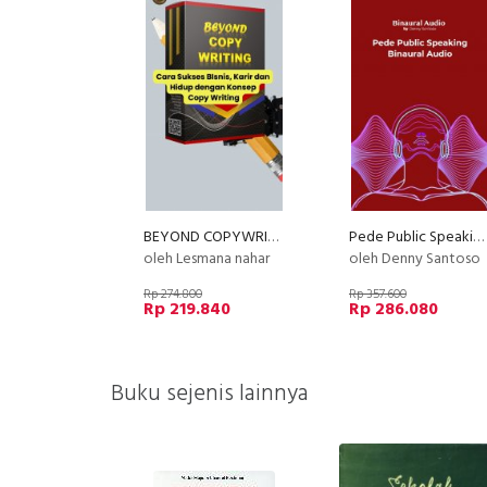
BEYOND COPYWRITING (E-Course)
Pede Public Speaking Binaural Audio
oleh Lesmana nahar
oleh Denny Santoso
Rp 274.800
Rp 357.600
Rp 219.840
Rp 286.080
Buku sejenis lainnya