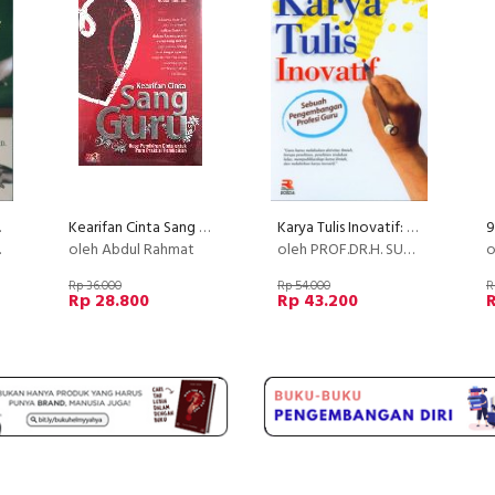
at Benua
Kearifan Cinta Sang Guru - Oase pemikiran cinta untuk para praktisi pendidikan
Karya Tulis Inovatif: Sebuah Pengembangan Profesi Guru
oleh Abdul Rahmat
oleh PROF.DR.H. SUDARWAN DANIM
o
Rp 36.000
Rp 54.000
R
Rp 28.800
Rp 43.200