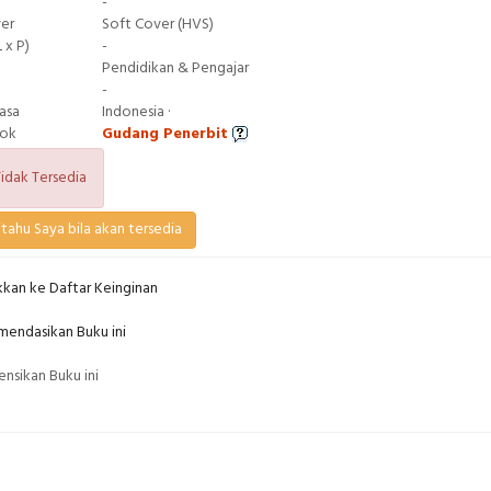
-
ver
Soft Cover (HVS)
 x P)
-
Pendidikan & Pengajar
-
asa
Indonesia ·
tok
Gudang Penerbit
idak Tersedia
tahu Saya bila akan tersedia
kan ke Daftar Keinginan
endasikan Buku ini
nsikan Buku ini