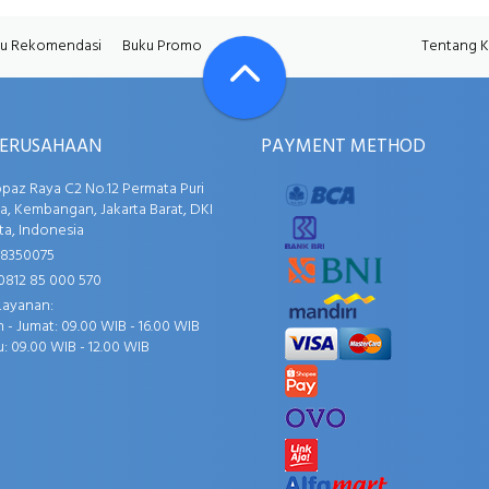
u Rekomendasi
Buku Promo
Tentang 
PERUSAHAAN
PAYMENT METHOD
opaz Raya C2 No.12 Permata Puri
, Kembangan, Jakarta Barat, DKI
ta, Indonesia
58350075
0812 85 000 570
Layanan:
 - Jumat: 09.00 WIB - 16.00 WIB
: 09.00 WIB - 12.00 WIB