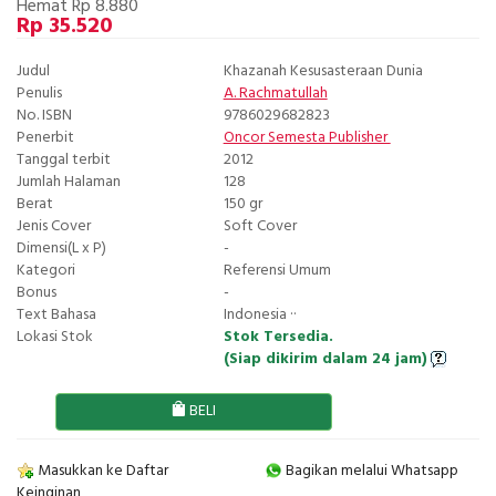
Hemat Rp 8.880
Rp 35.520
Judul
Khazanah Kesusasteraan Dunia
Penulis
A. Rachmatullah
No. ISBN
9786029682823
Penerbit
Oncor Semesta Publisher
Tanggal terbit
2012
Jumlah Halaman
128
Berat
150 gr
Jenis Cover
Soft Cover
Dimensi(L x P)
-
Kategori
Referensi Umum
Bonus
-
Text Bahasa
Indonesia ··
Lokasi Stok
Stok Tersedia.
(Siap dikirim dalam 24 jam)
BELI
Masukkan ke Daftar
Bagikan melalui Whatsapp
Keinginan