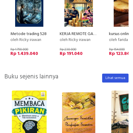
Metode trading 528
KERJA REMOTE GAJI PULUHAN JUTA TANPA INTERVIEW
oleh Ricky irawan
oleh Ricky irawan
oleh farida w
Rp 1.798.800
Rp 238.800
Rp 154.800
Rp 1.439.040
Rp 191.040
Rp 123.840
Buku sejenis lainnya
Lihat semua