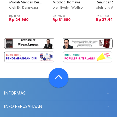
Mudah Mencari Kerja : Pedoman Praktis Bagi Para Pencari Kerja
Mitologi Romawi
oleh Eki Daniswara
oleh Evelyn Wolfson
oleh Ibnu Ad
Rp 31.200
Rp 39.600
Rp 46.800
Rp 24.960
Rp 31.680
Rp 37.440
INFORMASI
INFO PERUSAHAAN