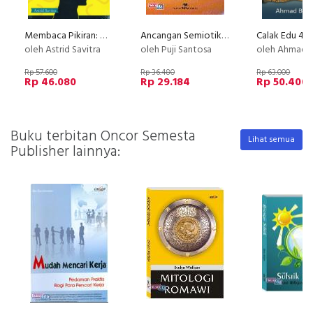
Membaca Pikiran: Membaca yang Tak Terkatakan
Ancangan Semiotika dan Pengkajian Susastra (Cover Baru)
oleh Astrid Savitra
oleh Puji Santosa
oleh Ahmad B
Rp 57.600
Rp 36.480
Rp 63.000
Rp 46.080
Rp 29.184
Rp 50.400
Buku terbitan Oncor Semesta
Lihat semua
Publisher lainnya: