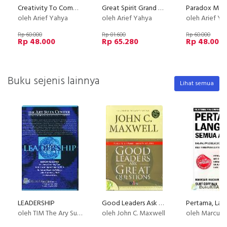
Creativity To Commerce
Great Spirit Grand Strategy 2013
Paradox Mar
oleh Arief Yahya
oleh Arief Yahya
oleh Arief Ya
Rp 60.000
Rp 81.600
Rp 60.000
Rp 48.000
Rp 65.280
Rp 48.000
Buku sejenis lainnya
Lihat semua
LEADERSHIP
Good Leaders Ask Great Questions: Fondasi Untuk Kepemimpinan
oleh TIM The Ary Suta Center
oleh John C. Maxwell
oleh Marcus Buckingham & C