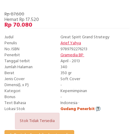
Rp 87.600
Hemat Rp 17.520
Rp 70.080
Judul
Great Spirit Grand Strategy
Penulis
Arief Yahya
No. ISBN
9789792276213
Penerbit
Gramedia BP
Tanggal terbit
April - 2013
Jumlah Halaman
340
Berat
350 gr
Jenis Cover
Soft Cover
Dimensi(L x P)
-
Kategori
Kepemimpinan
Bonus
-
Text Bahasa
Indonesia ·
Lokasi Stok
Gudang Penerbit
Stok Tidak Tersedia