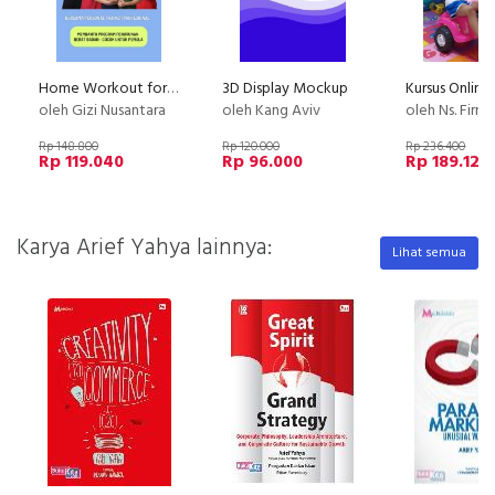
Home Workout for Weight Loss - Untuk Pemula
3D Display Mockup
oleh Gizi Nusantara
oleh Kang Aviv
oleh Ns. Firm
Rp 148.800
Rp 120.000
Rp 236.400
Rp 119.040
Rp 96.000
Rp 189.120
Karya Arief Yahya lainnya:
Lihat semua