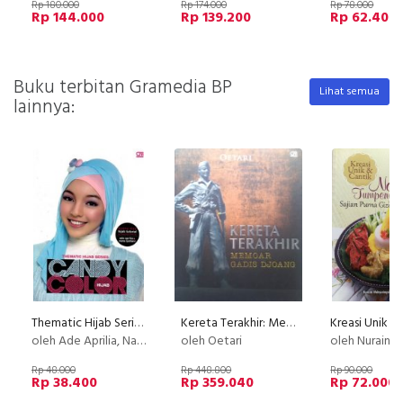
Rp 180.000
Rp 174.000
Rp 78.000
Rp 144.000
Rp 139.200
Rp 62.400
Buku terbitan Gramedia BP
Lihat semua
lainnya:
Thematic Hijab Series: Candy Color Hijab (Disc 50%)
Kereta Terakhir: Memoar Gadis Djoang (Disc 50%)
oleh Ade Aprilia, Nana Lystiani
oleh Oetari
oleh Nuraini Wahyuningsih, D
Rp 48.000
Rp 448.800
Rp 90.000
Rp 38.400
Rp 359.040
Rp 72.000