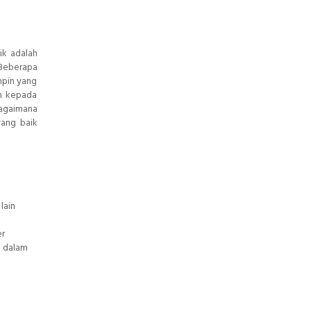
ik adalah
 Beberapa
mpin yang
n kepada
agaimana
ang baik
lain
er
p dalam