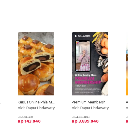
umen
Kursus Online Phia Ma Dapur Lindawaty PU
Premium Membership Dapur Lindawaty PU
oleh Dapur Lindawaty
oleh Dapur Lindawaty
o
Rp 178.800
Rp 4.798.800
R
Rp 143.040
Rp 3.839.040
R