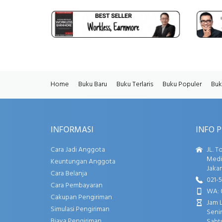
Home
Buku Baru
Buku Terlaris
Buku Populer
Buk
INFORMASI
INFO 
Cara Jadi Anggota
JL. T
Media
Keuntungan Anggota
Jakar
Cara Belanja
021-
Cara Pembayaran
WA: 
Cakupan Pengiriman
Jam 
Simulasi Pengiriman
Senin
Biaya Pengiriman
Sabtu