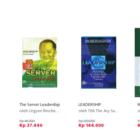
The Server Leadership
LEADERSHIP
oleh Urgyen Rinchen SIM
oleh TIM The Ary Suta Center
o
Rp 46.800
Rp 180.000
R
Rp 37.440
Rp 144.000
R