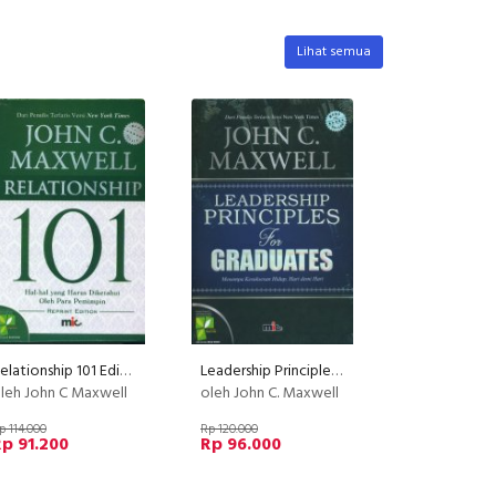
Lihat semua
Relationship 101 Edisi revisi (Hard Cover)
Leadership Principles For Graduates
leh John C Maxwell
oleh John C. Maxwell
p 114.000
Rp 120.000
p 91.200
Rp 96.000