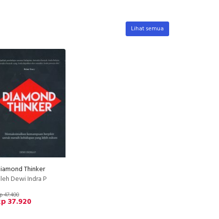
Lihat semua
iamond Thinker
leh Dewi Indra P
p 47.400
p 37.920