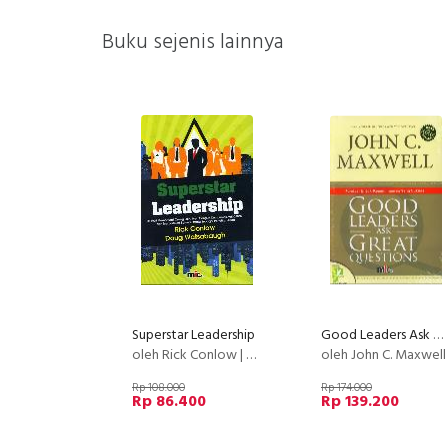
Buku sejenis lainnya
Superstar Leadership
Good Leaders Ask Great Questions: Fondasi Untuk Kepemimpinan
oleh Rick Conlow | Doug Watsabaugh
oleh John C. Maxwell
Rp 108.000
Rp 174.000
Rp 86.400
Rp 139.200