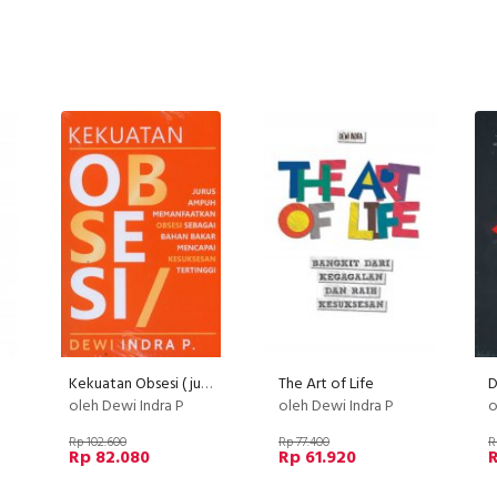
Kekuatan Obsesi ( jurus ampuh memanfaatkan obsesi )
The Art of Life
D
oleh Dewi Indra P
oleh Dewi Indra P
o
Rp 102.600
Rp 77.400
R
Rp 82.080
Rp 61.920
R