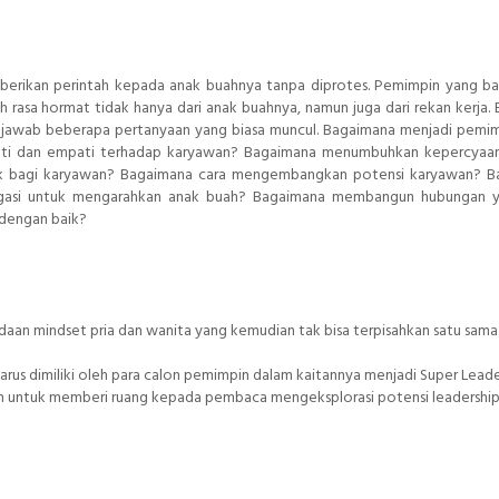
rikan perintah kepada anak buahnya tanpa diprotes. Pemimpin yang ba
sa hormat tidak hanya dari anak buahnya, namun juga dari rekan kerja.
njawab beberapa pertanyaan yang biasa muncul. Bagaimana menjadi pemi
pati dan empati terhadap karyawan? Bagaimana menumbuhkan kepercyaa
ik bagi karyawan? Bagaimana cara mengembangkan potensi karyawan? B
igasi untuk mengarahkan anak buah? Bagaimana membangun hubungan y
dengan baik?
aan mindset pria dan wanita yang kemudian tak bisa terpisahkan satu sama 
arus dimiliki oleh para calon pemimpin dalam kaitannya menjadi Super Lead
ian untuk memberi ruang kepada pembaca mengeksplorasi potensi leadershi