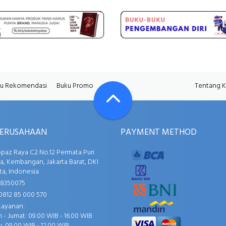
u Rekomendasi
Buku Promo
Tentang 
PERUSAHAAN
PAYMENT METHOD
opaz Raya C2 No.12 Permata Puri
, Kembangan, Jakarta Barat, DKI
ta, Indonesia
58350075
0812 85 000 570
Layanan:
 - Jumat: 09.00 WIB - 16.00 WIB
: 09.00 WIB - 12.00 WIB