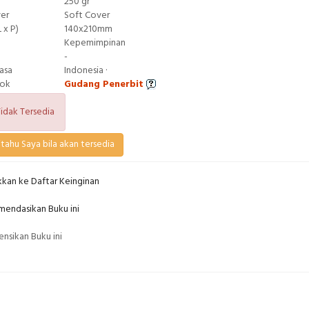
250 gr
ver
Soft Cover
 x P)
140x210mm
Kepemimpinan
-
asa
Indonesia ·
tok
Gudang Penerbit
idak Tersedia
tahu Saya bila akan tersedia
kan ke Daftar Keinginan
endasikan Buku ini
nsikan Buku ini