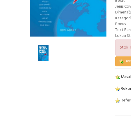
Berat
Jenis Co
Dimensi(L
Kategori
Bonus
Text Bah
Lokasi S
Stok T
Beri
Masuk
Rekom
Refere