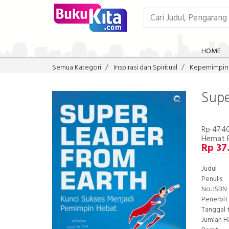
HOME
Semua Kategori
Inspirasi dan Spiritual
Kepemimpin
Supe
Rp 47.4
Hemat 
Rp 37
Judul
Penulis
No. ISBN
Penerbit
Tanggal 
Jumlah 