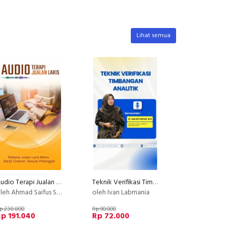
Lihat semua
Audio Terapi Jualan Laris
Teknik Verifikasi Timbangan Analitik
leh Ahmad Saifus Salam
oleh Ivan Labmania
p 238.800
Rp 90.000
p 191.040
Rp 72.000