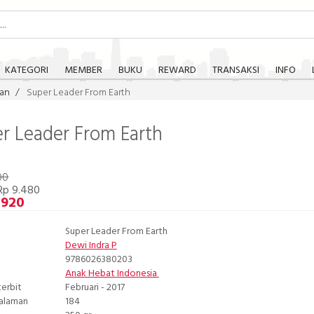
KATEGORI
MEMBER
BUKU
REWARD
TRANSAKSI
INFO
an
Super Leader From Earth
r Leader From Earth
00
Rp 9.480
.920
Super Leader From Earth
Dewi Indra P
9786026380203
Anak Hebat Indonesia
terbit
Februari - 2017
Halaman
184