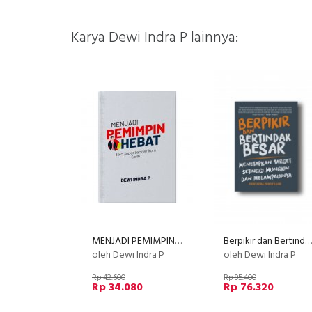
Karya Dewi Indra P lainnya:
MENJADI PEMIMPIN HEBAT: Be a Super Leader From Earth
Berpikir dan Bertindak Besar: Menetapkan Target Setinggi Mungkin dan Melampauinya
oleh Dewi Indra P
oleh Dewi Indra P
Rp 42.600
Rp 95.400
Rp 34.080
Rp 76.320