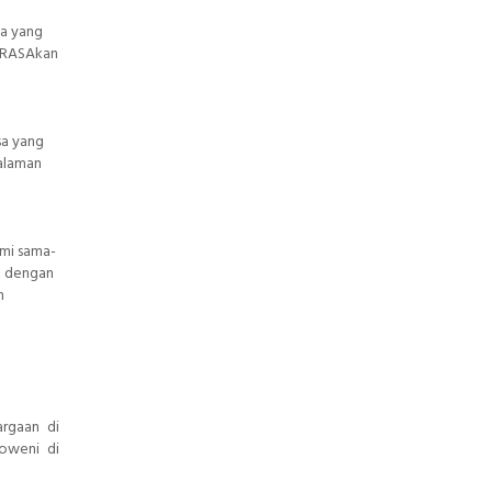
ya yang
meRASAkan
sa yang
galaman
ami sama-
n dengan
n
argaan di
koweni di