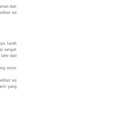
laman dan
ihat sisi
ya. Sarah
pi sangat
ahir dari
rking mom
ihat sisi
erti yang