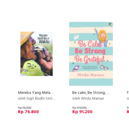
Mereka Yang Melampaui Waktu (Konsep panjang umur, bahagia, sehat dan tetap produktif)
Be calm, Be Strong, Be Grateful
oleh Sigit Budhi Setiawan & M
oleh Wirda Mansur
ole
Rp 96.000
Rp 114.000
R
Rp 76.800
Rp 91.200