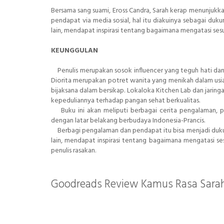
Bersama sang suami, Eross Candra, Sarah kerap menunjukkan
pendapat via media sosial, hal itu diakuinya sebagai duku
lain, mendapat inspirasi tentang bagaimana mengatasi ses
KEUNGGULAN
Penulis merupakan sosok influencer yang teguh hati dan 
Diorita merupakan potret wanita yang menikah dalam usia
bijaksana dalam bersikap. Lokaloka Kitchen Lab dan jaring
kepeduliannya terhadap pangan sehat berkualitas.
Buku ini akan meliputi berbagai cerita pengalaman, pe
dengan latar belakang berbudaya Indonesia-Prancis.
Berbagi pengalaman dan pendapat itu bisa menjadi dukung
lain, mendapat inspirasi tentang bagaimana mengatasi s
penulis rasakan.
Goodreads Review Kamus Rasa Sarah