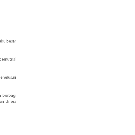
aku besar
rnutrisi.
enelusuri
n berbagi
ri di era