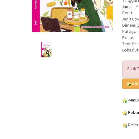
Tanggal 
Jumlah 
Berat
Jenis Co
Dimensi(L
Kategori
Bonus
Text Bah
Lokasi S
Stok T
Beri
Masuk
Rekom
Refere