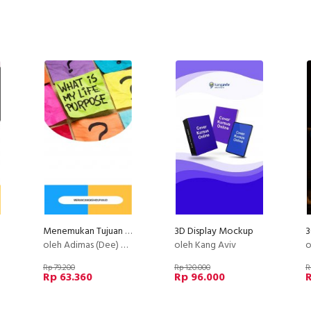
Menemukan Tujuan Hidup (Life Purpose)
3D Display Mockup
oleh Adimas (Dee) Wirajayanagara (Lesmana)
oleh Kang Aviv
o
Rp 79.200
Rp 120.000
R
Rp 63.360
Rp 96.000
R