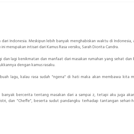
h dari Indonesia. Meskipun lebih banyak menghabiskan waktu di Indonesia, 
ni merupakan intisari dari Kamus Rasa versiku, Sarah Diorita Candra.
gi dan lagi kenikmatan dan manfaat dari masakan rumahan yang sehat dan be
ukkannya dengan kamus rasaku.
buah lagu, kalau rasa sudah "ngena" di hati maka akan membawa kita m
a banyak bercerita tentang masakan dari a sampai z, tetapi aku juga aka
stri, dan "Cheffe", beserta sudut pandangku terhadap tantangan sehari-ha