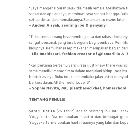
"Saya mengenal Sarah sejak dia masih remaja. Melihatnya 
santai dan apa adanya, membuat saya sangat bangga. B
setiap detail dan memaknainya. Bukankah itu esensi kita h
- Andien Aisyah, seorang ibu & penyanyi
"Tidak semua orang bisa membagi rasa dan rahasia hidupny
sangat personal, yang bisa berguna bagi pembaca. Pemili
hidupnya. Pemilihan resep makanan merupakan bagian dari r
- Lila Imeldasari, fashion creator of @lemarilila &
"Kali pertama bertemu Sarah, rasa i just knew there was so
sama memiliki memori rasa dalam menjalani hidup. Rasa i
bentuk aslinya. Buku ini akan membuka jalan untuk menyad
berkesadaran. All the feels ! Love it!"
- Sophie Navita, MC, plantbased chef, homeschool
TENTANG PENULIS
(26 tahun) adalah seorang ibu satu anak
Sarah Diorita
Yogyakarta. Dia merupakan inisiator dari berbagai ger
Yogyakarta, merupakan hasil inisiasinya yang lahir dari ke