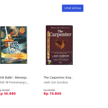
Lihat semua
Titik Balik! : Menerjang Rintangan Menggapai Masa Depan
The Carpenter: Kisah Inspiratif Ttg Strategi Sukses...
h 18 Pemenang Lomba Cipta Karya Inspiratif
oleh Jon Gordon
p 45.600
Rp 96.000
Rp 36.480
Rp 76.800