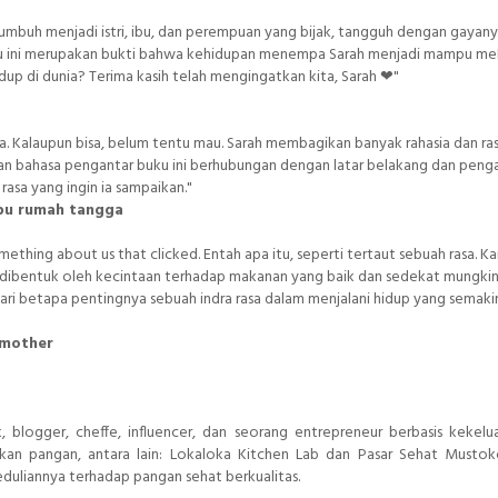
tumbuh menjadi istri, ibu, dan perempuan yang bijak, tangguh dengan gayan
uku ini merupakan bukti bahwa kehidupan menempa Sarah menjadi mampu 
idup di dunia? Terima kasih telah mengingatkan kita, Sarah ❤"
a. Kalaupun bisa, belum tentu mau. Sarah membagikan banyak rahasia dan ra
han bahasa pengantar buku ini berhubungan dengan latar belakang dan pen
asa yang ingin ia sampaikan."
 ibu rumah tangga
mething about us that clicked. Entah apa itu, seperti tertaut sebuah rasa. K
tu dibentuk oleh kecintaan terhadap makanan yang baik dan sedekat mungki
ari betapa pentingnya sebuah indra rasa dalam menjalani hidup yang semaki
 mother
, blogger, cheffe, influencer, dan seorang entrepreneur berbasis kekelu
akan pangan, antara lain: Lokaloka Kitchen Lab dan Pasar Sehat Musto
peduliannya terhadap pangan sehat berkualitas.