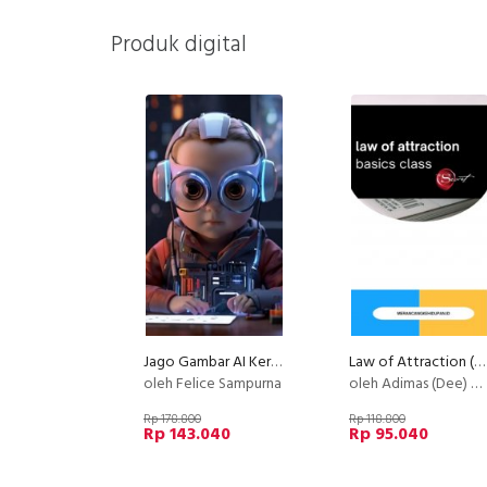
Produk digital
Jago Gambar AI Keren
Law of Attraction (LOA) - Basic
oleh Felice Sampurna
oleh Adimas (Dee) Wirajayanagara (Lesmana)
Rp 178.800
Rp 118.800
Rp 143.040
Rp 95.040