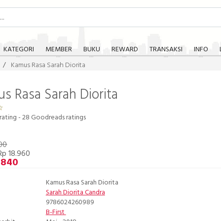
KATEGORI
MEMBER
BUKU
REWARD
TRANSAKSI
INFO
Kamus Rasa Sarah Diorita
s Rasa Sarah Diorita
rating -
28
Goodreads ratings
00
Rp 18.960
.840
Kamus Rasa Sarah Diorita
Sarah Diorita Candra
9786024260989
B-First