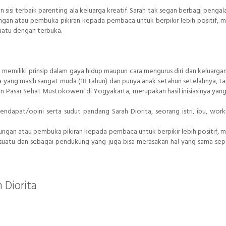
 sisi terbaik parenting ala keluarga kreatif. Sarah tak segan berbagi penga
ngan atau pembuka pikiran kepada pembaca untuk berpikir lebih positif, mel
uatu dengan terbuka.
memiliki prinsip dalam gaya hidup maupun cara mengurus diri dan keluargan
 yang masih sangat muda (18 tahun) dan punya anak setahun setelahnya, ta
an Pasar Sehat Mustokoweni di Yogyakarta, merupakan hasil inisiasinya yang l
ndapat/opini serta sudut pandang Sarah Diorita, seorang istri, ibu, wo
an atau pembuka pikiran kepada pembaca untuk berpikir lebih positif, mel
esuatu dan sebagai pendukung yang juga bisa merasakan hal yang sama sep
 Diorita