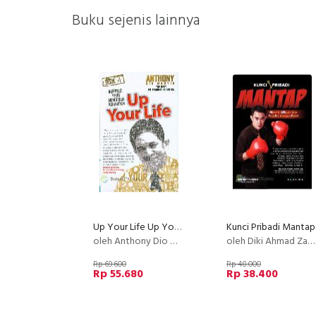
Buku sejenis lainnya
Up Your Life Up Your Success : Inspirasi Yang Mengubah Kehidupan #1
Kunci Pribadi Mantap
oleh Anthony Dio Martin
oleh Diki Ahmad Zaman
Rp 69.600
Rp 48.000
Rp 55.680
Rp 38.400