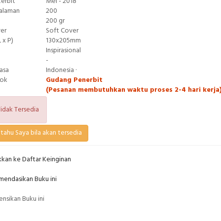
terbit
Mei - 2018
Halaman
200
200 gr
ver
Soft Cover
 x P)
130x205mm
Inspirasional
-
asa
Indonesia ·
tok
Gudang Penerbit
(Pesanan membutuhkan waktu proses 2-4 hari kerja
idak Tersedia
tahu Saya bila akan tersedia
kan ke Daftar Keinginan
endasikan Buku ini
nsikan Buku ini