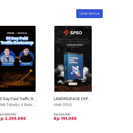
Lihat semua
30 Day Paid Traffic Bootcamp
LANDINGPAGE EXPRESS
leh Tribelio X Bisnishub
oleh SPSO
p 2.998.800
Rp 238.800
p 2.399.040
Rp 191.040