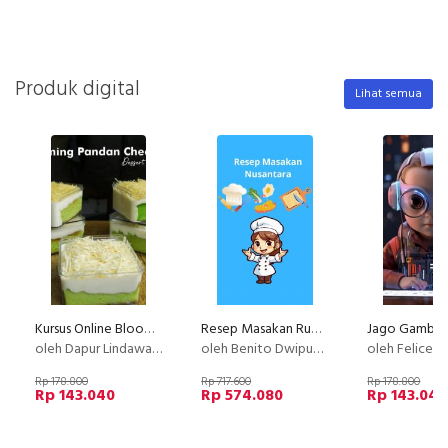
Produk digital
Lihat semua
Kursus Online Blooming Pandan Cheezy Deesert Box Dapur Lindawaty PU
Resep Masakan Rumahan Anti Gagal Layak Jualan
oleh Dapur Lindawaty
oleh Benito Dwiputra
oleh Felice 
Rp 178.800
Rp 717.600
Rp 178.800
Rp 143.040
Rp 574.080
Rp 143.040