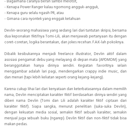
- Bagaimana caranya bersin sambil melotot,
- Kenapa Power Ranger kalau ngomong angguk-angguk,
- Kenapa guru selalu ngasih PR, atau
- Gimana cara nyontek yang enggak ketahuan
Devlin-seorang mahasiswa yang sedang lari dari tuntutan skripsi, bersama
dua keponakan fiktifnya Tomi-Lili, akan menjawab pertanyaan itu dengan
coret-coretan, logika berantakan, dan jokes recehan. F.A.K-lah pokoknya.
Dibalik kesibukannya menjadi freelance illustrator, Devlin aktif dalam
asosiasi pengamat debu yang melayang di depan mata (APDMDM) yang
beranggotakan hanya dirinya sendiri. Kegiatan favoritnya selain
menggambar adalah lari pagi, mendengarkan crappy indie music, dan
dan menari (tapi lebih keliatan seperti orang kejang-kejang).
Karena cukup lihai lari dari kenyataan dan keterbatasannya dalam memilih
nama, Devlin menciptakan karakter fiktif berdasarkan dirinya sendiri yang
diberi nama Devlin (Tomi dan Lili adalah karakter fiktif ciptaan dari
karakter fiktif). Siapa sangka, menurut penelitian (suka-suka Devlin),
dengan kekuatan media sosial, semakin fiktif sebuah karakter, semakin
menjual juga sebuah buku (ngarep). Devlin fiktif dan non-fiktif tidak bisa
makan pedas.