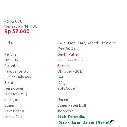
Rp 72.000
Hemat Rp 14.400
Rp 57.600
Judul
FAK! - Frequently Asked Kuestions
(Disc 50%)
Penulis
Devlin Putra
No. ISBN
9786022201687
Penerbit
Bukune
Tanggal terbit
Oktober - 2015
Jumlah Halaman
144
Berat
125 gr
Jenis Cover
Soft Cover
Dimensi(L x P)
-
Kategori
Umum
Bonus
Bonus Paper Doll
Text Bahasa
Indonesia ··
Lokasi Stok
Stok Tersedia.
(Siap dikirim dalam 24 jam)