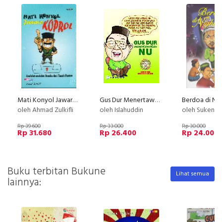
Mati Konyol Jawara Koprol: Anekdot-anekdot Jenaka dari Tanah Banten
Gus Dur Menertawakan NU (edisi spesial)
Berdoa di Nig
oleh Ahmad Zulkifli
oleh Islahuddin
oleh Sukendra
Rp 39.600
Rp 33.000
Rp 30.000
Rp 31.680
Rp 26.400
Rp 24.000
Buku terbitan Bukune
Lihat semua
lainnya: