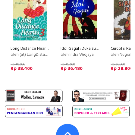
Long Distance Hearts 3
Idol Gagal : Duka Suka 'mahasisa pinggir tebing'
oleh (at) LongDistance_R
oleh Indra Widjaya
oleh Nugraha Ad
Rp 48.000
Rp 45.600
Rp 36.000
Rp 38.400
Rp 36.480
Rp 28.800