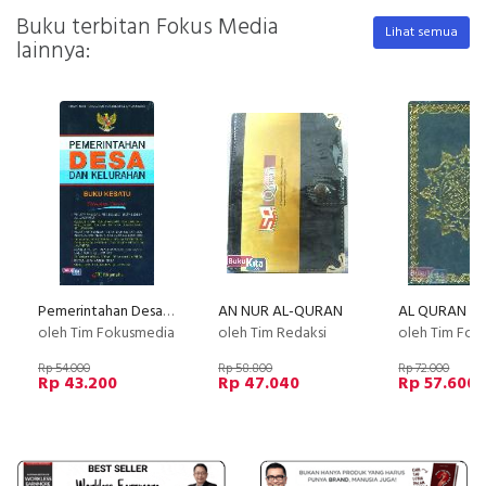
Buku terbitan Fokus Media
Lihat semua
lainnya:
Pemerintahan Desa dan Kelurahan Buku Kesatu (2013)
AN NUR AL-QURAN
AL QURAN Li
oleh Tim Fokusmedia
oleh Tim Redaksi
oleh Tim Fok
Rp 54.000
Rp 58.800
Rp 72.000
Rp 43.200
Rp 47.040
Rp 57.600