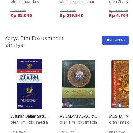
oleh rambat kris
oleh Lesmana nahar
oleh Gizi Nus
Rp 118.800
Rp 274.800
Rp 5.880.000
Rp 95.040
Rp 219.840
Rp 4.704.
Karya Tim Fokusmedia
Lihat semua
lainnya:
Susunan Dalam Satu Naskah Undang-Undang Pajak Pertambahan Nilai (PPn BM)
AS SALAM AL-QUR'AN TRANSITERASI ARAB-LATIN
oleh Tim Fokusmedia
oleh Tim Fokusmedia
oleh Tim Fok
Rp 37.800
Rp 162.000
Rp 108.000