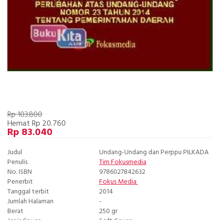
Rp 103.800
Hemat Rp 20.760
Rp 83.040
Judul
Undang-Undang dan Perppu PILKADA
Penulis
Tim Fokusmedia
No. ISBN
9786027842632
Penerbit
Fokus Media
Tanggal terbit
2014
Jumlah Halaman
-
Berat
250 gr