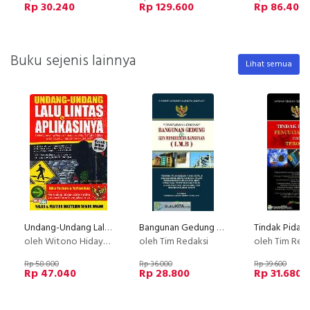
Rp 30.240
Rp 129.600
Rp 86.400
Buku sejenis lainnya
Lihat semua
Undang-Undang Lalu Lintas & Aplikasinya (Edisi Terbaru dan Terlengkap)
Bangunan Gedung dan Izin Mendirikan Bangunan (IMB)
oleh Witono Hidayat Yuliadi
oleh Tim Redaksi
oleh Tim Red
Rp 58.800
Rp 36.000
Rp 39.600
Rp 47.040
Rp 28.800
Rp 31.680