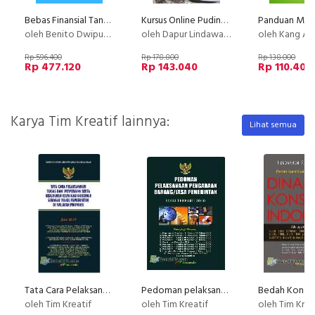
Bebas Finansial Tanpa Kerja Setiap Hari
Kursus Online Puding Tiramisu Dapur Lindawaty PU
oleh Benito Dwiputra
oleh Dapur Lindawaty
oleh Kang Av
Rp 596.400
Rp 178.800
Rp 138.000
Rp 477.120
Rp 143.040
Rp 110.400
Karya Tim Kreatif lainnya:
Lihat semua
Tata Cara Pelaksanaan Tugas dan Wewenang serta Kedudukan Keuangan Gubernur Sebagai Wakil Pemerintah di Wilayah Provinsi
Pedoman pelaksanaan Pengadaan Barang/Jasa Pemerintah (Edisi Terbaru 2010)
oleh Tim Kreatif
oleh Tim Kreatif
oleh Tim Krea