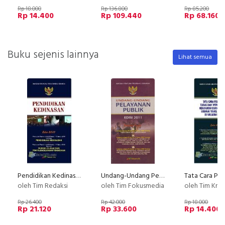
Rp 18.000
Rp 136.800
Rp 85.200
Rp 14.400
Rp 109.440
Rp 68.160
Buku sejenis lainnya
Lihat semua
Pendidikan Kedinasan Edisi 2010
Undang-Undang Pelayanan Publik (Edisi 2011)
oleh Tim Redaksi
oleh Tim Fokusmedia
oleh Tim Krea
Rp 26.400
Rp 42.000
Rp 18.000
Rp 21.120
Rp 33.600
Rp 14.400