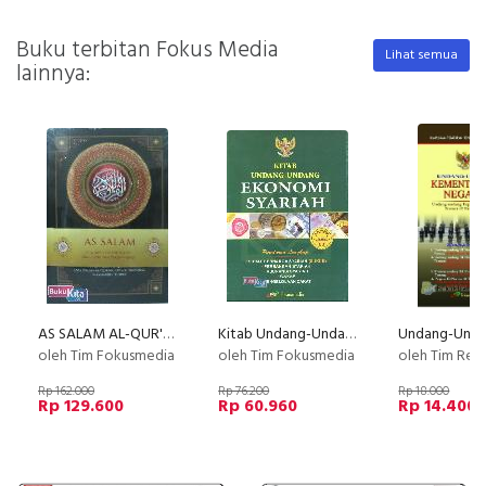
Buku terbitan Fokus Media
Lihat semua
lainnya:
AS SALAM AL-QUR'AN TRANSITERASI ARAB-LATIN
Kitab Undang-Undang Ekonomi Syariah
oleh Tim Fokusmedia
oleh Tim Fokusmedia
oleh Tim Red
Rp 162.000
Rp 76.200
Rp 18.000
Rp 129.600
Rp 60.960
Rp 14.400