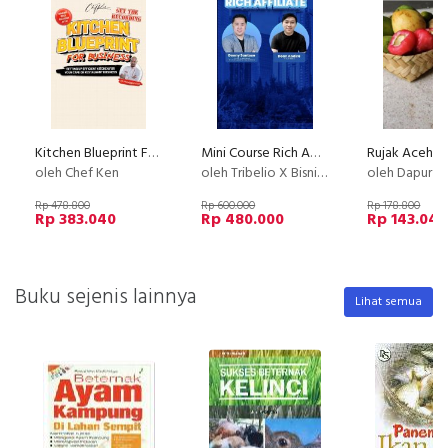
Kitchen Blueprint For Business : Setting Up Efficient Kitchen For Your Cafe or Restaurant Business
Mini Course Rich Affiliate
Rujak Aceh K
oleh Chef Ken
oleh Tribelio X Bisnishub
oleh Dapur Li
Rp 478.800
Rp 600.000
Rp 178.800
Rp 383.040
Rp 480.000
Rp 143.040
Buku sejenis lainnya
Lihat semua