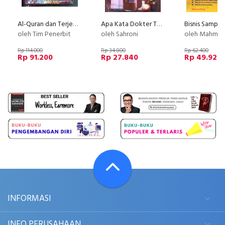
Al-Quran dan Terjemahan Merah Mahuum Besar Sahifa Dilengkapi Tajwid Warna
Apa Kata Dokter Tentang Khasiat Jus Kulit Manggis
oleh Tim Penerbit
oleh Sahroni
oleh Mahmud
Rp 114.000
Rp 34.800
Rp 62.400
Rp 91.200
Rp 27.840
Rp 49.920
INFORMASI
INFO PERUSAHAAN