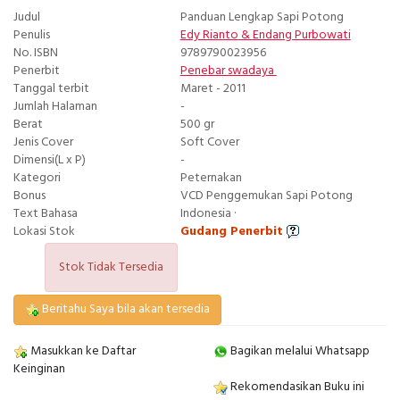
Judul
Panduan Lengkap Sapi Potong
Penulis
Edy Rianto
&
Endang Purbowati
No. ISBN
9789790023956
Penerbit
Penebar swadaya
Tanggal terbit
Maret - 2011
Jumlah Halaman
-
Berat
500 gr
Jenis Cover
Soft Cover
Dimensi(L x P)
-
Kategori
Peternakan
Bonus
VCD Penggemukan Sapi Potong
Text Bahasa
Indonesia ·
Lokasi Stok
Gudang Penerbit
Stok Tidak Tersedia
Beritahu Saya bila akan tersedia
Masukkan ke Daftar
Bagikan melalui Whatsapp
Keinginan
Rekomendasikan Buku ini