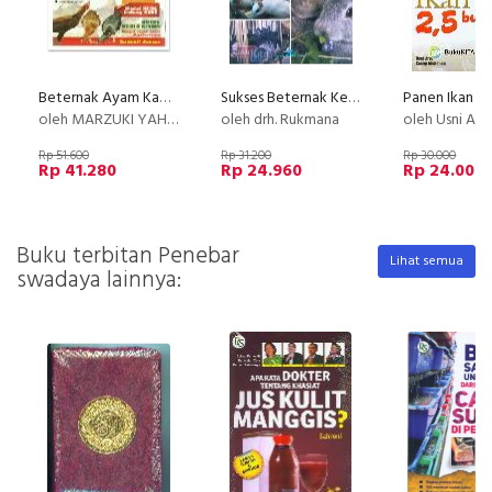
Beternak Ayam Kampung Di Lahan Sempit
Sukses Beternak Kelinci
oleh MARZUKI YAHYA&TAUFIK HIDAYAT
oleh drh. Rukmana
oleh Usni Arie & Cece
Rp 51.600
Rp 31.200
Rp 30.000
Rp 41.280
Rp 24.960
Rp 24.000
Buku terbitan Penebar
Lihat semua
swadaya lainnya: