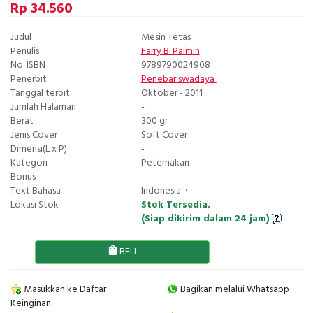
Rp 34.560
Judul
Mesin Tetas
Penulis
Farry B. Paimin
No. ISBN
9789790024908
Penerbit
Penebar swadaya
Tanggal terbit
Oktober - 2011
Jumlah Halaman
-
Berat
300 gr
Jenis Cover
Soft Cover
Dimensi(L x P)
-
Kategori
Peternakan
Bonus
-
Text Bahasa
Indonesia ··
Lokasi Stok
Stok Tersedia.
(Siap dikirim dalam 24 jam)
BELI
Masukkan ke Daftar
Bagikan melalui Whatsapp
Keinginan