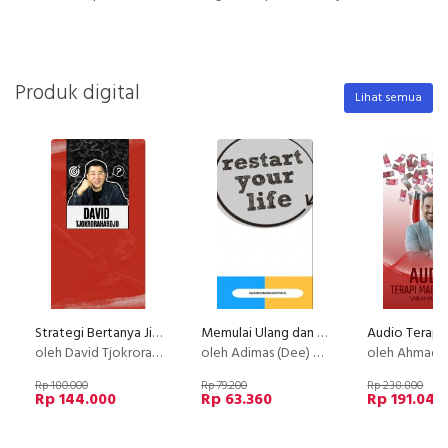
Produk digital
Lihat semua
Strategi Bertanya Jitu
Memulai Ulang dan Merancang Kembali Hidup Anda.
oleh David Tjokrorahardjo
oleh Adimas (Dee) Wirajayanagara (Lesmana)
oleh Ahmad Saifu
Rp 180.000
Rp 79.200
Rp 238.800
Rp 144.000
Rp 63.360
Rp 191.040