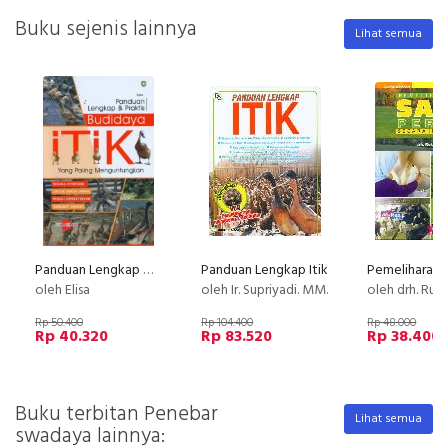
Buku sejenis lainnya
Lihat semua
Panduan Lengkap & Praktis Budidaya ITIK yang Paling Menguntungkan (Full Color)
Panduan Lengkap Itik
oleh Elisa
oleh Ir. Supriyadi. MM.
oleh drh. Ru
Rp 50.400
Rp 104.400
Rp 48.000
Rp 40.320
Rp 83.520
Rp 38.400
Buku terbitan Penebar
Lihat semua
swadaya lainnya: