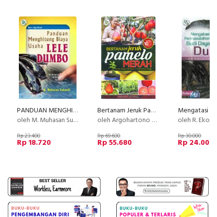
PANDUAN MENGHITUNG BIAYA USAHA LELE DUMBO
Bertanam Jeruk Pamelo Merah
oleh M. Muhasan Subandi
oleh Argohartono Arie Raharjo
oleh R. Eko Prihartono | Juansyah Ra
Rp 23.400
Rp 69.600
Rp 30.000
Rp 18.720
Rp 55.680
Rp 24.000