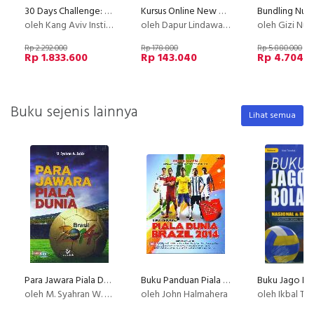
30 Days Challenge: Membuat Kursus Online
Kursus Online New Creamy Salad Buah Philiphine Dapur Lindawaty PU
oleh Kang Aviv Institute
oleh Dapur Lindawaty
oleh Gizi Nus
Rp 2.292.000
Rp 178.800
Rp 5.880.000
Rp 1.833.600
Rp 143.040
Rp 4.704.
Buku sejenis lainnya
Lihat semua
Para Jawara Piala Dunia
Buku Panduan Piala Dunia Brazil 2014
oleh M. Syahran W. Lubis
oleh John Halmahera
oleh Ikbal Ta