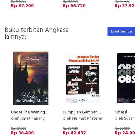
Rp 84.000
Rp 83.400
Rp 47.400
Rp 67.200
Rp 66.720
Rp 37.920
Buku terbitan Angkasa
Lihat semua
lainnya:
Under The Waning Moon
Kumpulan Gambar Pengerjaan Bahan Logam (Buku Siswa)
Obsesi
oleh Ismet Fanany
oleh Helmut Pfisterer
oleh Sutan Iwan Soe
Rp 48.000
Rp 53.040
Rp 30.000
Rp 38.400
Rp 42.432
Rp 24.000