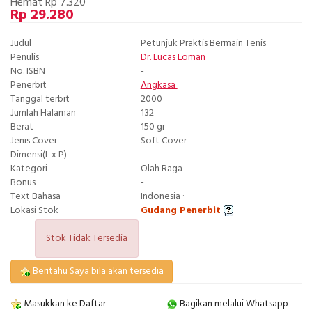
Hemat Rp 7.320
Rp 29.280
Judul
Petunjuk Praktis Bermain Tenis
Penulis
Dr. Lucas Loman
No. ISBN
-
Penerbit
Angkasa
Tanggal terbit
2000
Jumlah Halaman
132
Berat
150 gr
Jenis Cover
Soft Cover
Dimensi(L x P)
-
Kategori
Olah Raga
Bonus
-
Text Bahasa
Indonesia ·
Lokasi Stok
Gudang Penerbit
Stok Tidak Tersedia
Beritahu Saya bila akan tersedia
Masukkan ke Daftar
Bagikan melalui Whatsapp