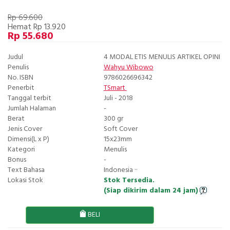
Rp 69.600
Hemat Rp 13.920
Rp 55.680
Judul
4 MODAL ETIS MENULIS ARTIKEL OPINI
Penulis
Wahyu Wibowo
No. ISBN
9786026696342
Penerbit
TSmart
Tanggal terbit
Juli - 2018
Jumlah Halaman
-
Berat
300 gr
Jenis Cover
Soft Cover
Dimensi(L x P)
15x23mm
Kategori
Menulis
Bonus
-
Text Bahasa
Indonesia ··
Lokasi Stok
Stok Tersedia.
(Siap dikirim dalam 24 jam)
BELI