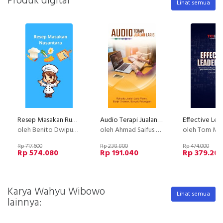
Produk digital
Lihat semua
Resep Masakan Rumahan Anti Gagal Layak Jualan
Audio Terapi Jualan Laris
Effective Lea
oleh Benito Dwiputra
oleh Ahmad Saifus Salam
oleh Tom MC 
Rp 717.600
Rp 238.800
Rp 474.000
Rp 574.080
Rp 191.040
Rp 379.20
Karya Wahyu Wibowo
Lihat semua
lainnya: