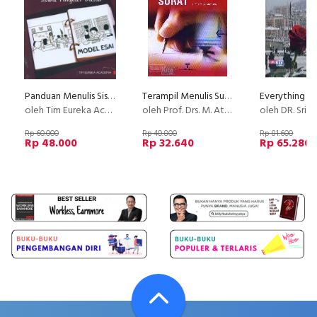
Panduan Menulis Siswa Tingkat Dasar
Terampil Menulis Surat
oleh Tim Eureka Academia
oleh Prof. Drs. M. Atar Semi
oleh DR. Sri Damayanty
Rp 60.000
Rp 40.800
Rp 81.600
Rp 48.000
Rp 32.640
Rp 65.280