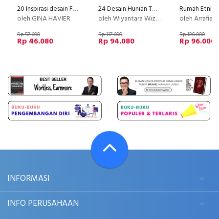
20 Inspirasi desain Furnitur Modern Gaya jadul Nan artistik
24 Desain Hunian Terpopuler Terinspirasi dari Karya 5 Maestro Dunia
Rumah Etnis B
oleh GINA HAVIER
oleh Wiyantara Wizaka & Mulyana
oleh Arrafiani
Rp 57.600
Rp 117.600
Rp 120.000
Rp 46.080
Rp 94.080
Rp 96.000
INFORMASI
INFO PERUSAHAAN