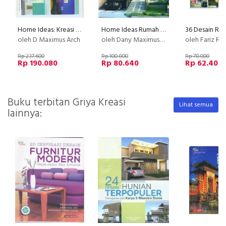
Home Ideas: Kreasi Warna Interior Rumah Tinggal 1400 Desain Kombinasi Warna
Home Ideas Rumah Urban Tropis - Desain Simpel, Elegan, Masa Kini
oleh D Maximus Arch
oleh Dany Maximus, DKK
oleh Fariz Rachmanaputra, 
Rp 237.600
Rp 100.800
Rp 78.000
Rp 190.080
Rp 80.640
Rp 62.400
Buku terbitan Griya Kreasi
Lihat semua
lainnya: