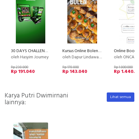
30 DAYS CHALLENGE WA PRO - DAPATKAN RIBUAN PROSPEK DAN CUSTOMER LOYAL DALAM SEBULAN
Kursus Online Bolen Premium Dapur Lindawaty PU
oleh Hasyim Journey
oleh Dapur Lindawaty
oleh ONCAM Ser
Rp 238.800
Rp 178.800
Rp 1.800.000
Rp 191.040
Rp 143.040
Rp 1.440.0
Karya Putri Dwimirnani
Lihat semua
lainnya: