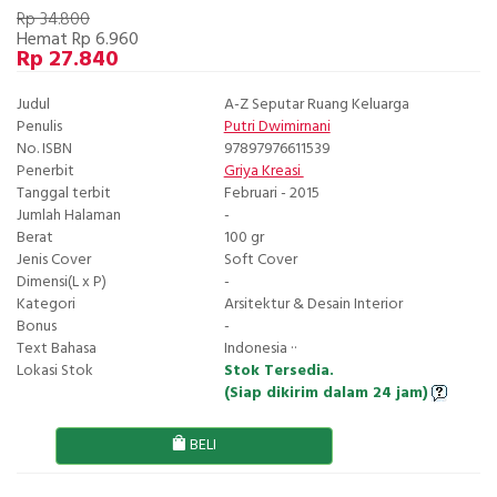
Rp 34.800
Hemat Rp 6.960
Rp 27.840
Judul
A-Z Seputar Ruang Keluarga
Penulis
Putri Dwimirnani
No. ISBN
97897976611539
Penerbit
Griya Kreasi
Tanggal terbit
Februari - 2015
Jumlah Halaman
-
Berat
100 gr
Jenis Cover
Soft Cover
Dimensi(L x P)
-
Kategori
Arsitektur & Desain Interior
Bonus
-
Text Bahasa
Indonesia ··
Lokasi Stok
Stok Tersedia.
(Siap dikirim dalam 24 jam)
BELI