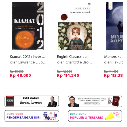
Kiamat 2012 : Investigasi Akhir Zaman (BukuMurah_GPU)
English Classics: Jane Eyre
oleh Lawrence E. Joseph
oleh Charlotte Bronte
oleh Fakultas Ilmu Pengetah
Rp 60.000
Rp 142.800
Rp 141.600
Rp 48.000
Rp 114.240
Rp 113.280