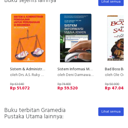
Buku sejenis lainnya
Lihat semua
Sistem & Administrasi Penggajian Perusahaan Di Indonesia
Sistem Informasi Manajemen
Bad Boss Bad 
oleh Drs. A.S. Ruky MBA
oleh Deni Darmawan, S.Pd., M.Si., Dr., Dkk.
oleh Ole Och
Rp 63.840
Rp 74.400
Rp 58.800
Rp 51.072
Rp 59.520
Rp 47.040
Buku terbitan Gramedia
Lihat semua
Pustaka Utama lainnya: