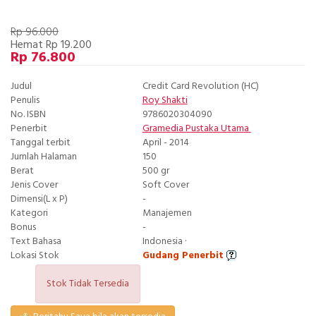
Rp 96.000
Hemat Rp 19.200
Rp 76.800
Judul
Credit Card Revolution (HC)
Penulis
Roy Shakti
No. ISBN
9786020304090
Penerbit
Gramedia Pustaka Utama
Tanggal terbit
April - 2014
Jumlah Halaman
150
Berat
500 gr
Jenis Cover
Soft Cover
Dimensi(L x P)
-
Kategori
Manajemen
Bonus
-
Text Bahasa
Indonesia ·
Lokasi Stok
Gudang Penerbit
Stok Tidak Tersedia