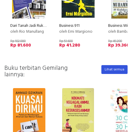
Dari Tanah Jadi Ruko, Panduan Tepat Membangun Ruko Idaman
Business 911
oleh Rio Manullang
oleh Erni Margiono
oleh Bambang
Rp 102.000
Rp 51.600
Rp 49.200
Rp 81.600
Rp 41.280
Rp 39.360
Buku terbitan Gemilang
Lihat semua
lainnya: