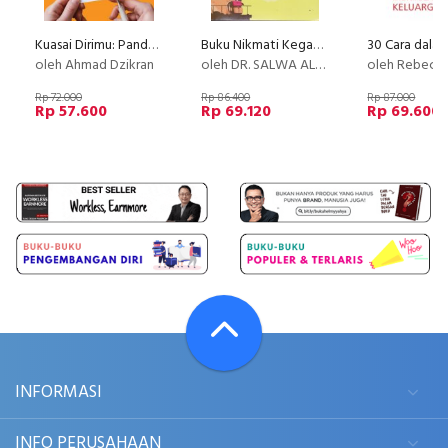
Kuasai Dirimu: Panduan Membangun Mind-set dan Mental Sukses
Buku Nikmati Kegagalanmu, Raih Kesuksesanmu! Pelajaran Inspiratif
oleh Ahmad Dzikran
oleh DR. SALWA AL-UDHAIDAN
oleh Rebecca H
Rp 72.000
Rp 86.400
Rp 87.000
Rp 57.600
Rp 69.120
Rp 69.600
INFORMASI
INFO PERUSAHAAN