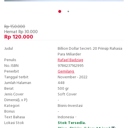
Rp 150.000
Hemat Rp 30.000
Rp 120.000
Judul
Billion Dollar Secret: 20 Prinsip Rahasia
Para Miliarder
Penulis
Rafael Badziag
No. ISBN
9786237162995
Penerbit
Gemilang
Tanggal terbit
November - 2022
Jumlah Halaman
448
Berat
500 gr
Jenis Cover
Soft Cover
Dimensi(L x P)
-
Kategori
Bisnis-Investasi
Bonus
-
Text Bahasa
Indonesia ··
Lokasi Stok
Stok Tersedia.