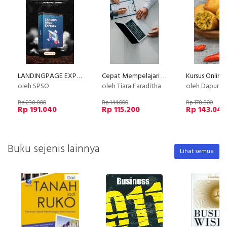
LANDINGPAGE EXPRESS
Cepat Mempelajari Asuransi Sebelum Membeli
oleh SPSO
oleh Tiara Faraditha
oleh Dapur Li
Rp 238.800
Rp 144.000
Rp 178.800
Rp 191.040
Rp 115.200
Rp 143.040
Buku sejenis lainnya
Lihat semua