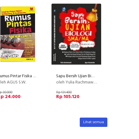
Rumus Pintar Fisika SMA Kelas X
Sapu Bersih Ujian Biologi SMA/MA Kelas X,XI, Dan XII
leh AGUS S.W.
oleh Yulia Rachmawati Dan Agus Kamaludin
p 30.000
Rp 131.400
Rp 24.000
Rp 105.120
Lihat semua