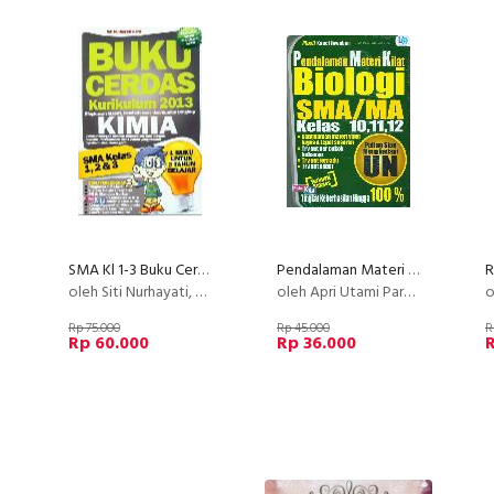
SMA Kl 1-3 Buku Cerdas Kurikulum 2013 Kimia
Pendalaman Materi Kilat Biologi SMA/MA Kelas 10,11,12
oleh Siti Nurhayati, S. Pd.
oleh Apri Utami Parta Santi, M. Si.
o
Rp 75.000
Rp 45.000
R
Rp 60.000
Rp 36.000