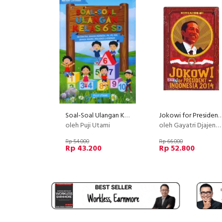
Soal-Soal Ulangan Kelas 6 SD
Jokowi for President Indones
oleh Puji Utami
oleh Gayatri Djajengminardo
Rp 54.000
Rp 66.000
Rp 43.200
Rp 52.800