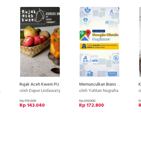
Rujak Aceh Kweni PU
Memunculkan Bisnis di Google Maps untuk Usaha Jasa & non-Jasa (Google Bisnis)
oleh Dapur Lindawaty
oleh Yuhlian Nugraha
o
Rp 178.800
Rp 216.000
R
Rp 143.040
Rp 172.800
R