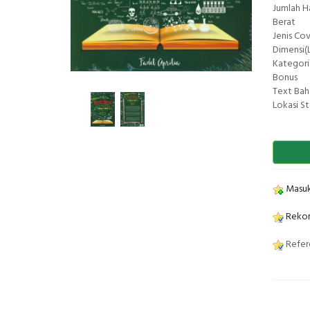
Jumlah 
Berat
Jenis Co
Dimensi(L
Kategori
Bonus
Text Bah
Lokasi S
Masuk
Rekom
Refere