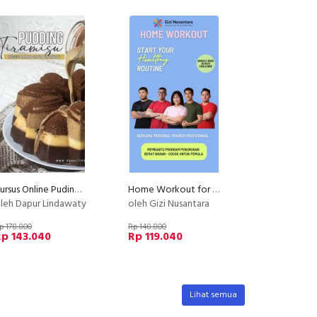
Kursus Online Puding Tiramisu Dapur Lindawaty PU
Home Workout for Weight Loss - Untuk Pemula
leh Dapur Lindawaty
oleh Gizi Nusantara
p 178.800
Rp 148.800
p 143.040
Rp 119.040
Lihat semua