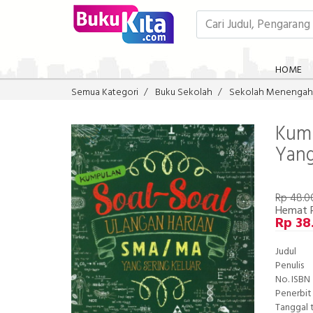
HOME
Semua Kategori
Buku Sekolah
Sekolah Menengah
Kump
Yang
Rp 48.0
Hemat 
Rp 38
Judul
Penulis
No. ISBN
Penerbit
Tanggal 