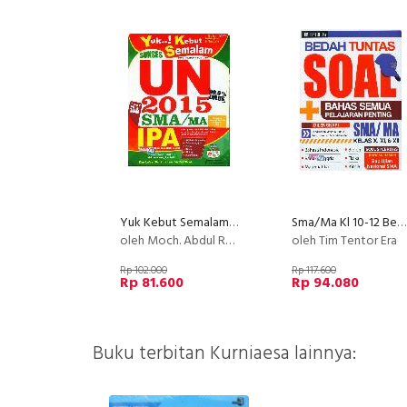
Yuk Kebut Semalam Sukses UN SMA/MA IPA
Sma/Ma Kl 10-12 Bedah Tuntas Soal+Bahas Semua Pelajaran Penting
oleh Moch. Abdul Rachman, S.T., dkk.
oleh Tim Tentor Era
Rp 102.000
Rp 117.600
Rp 81.600
Rp 94.080
Buku terbitan Kurniaesa lainnya: