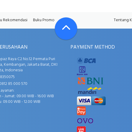
u Rekomendasi
Buku Promo
Tentang 
PERUSAHAAN
PAYMENT METHOD
opaz Raya C2 No.12 Permata Puri
, Kembangan, Jakarta Barat, DKI
ta, Indonesia
58350075
0812 85 000 570
Layanan:
 - Jumat: 09.00 WIB - 16.00 WIB
: 09.00 WIB - 12.00 WIB