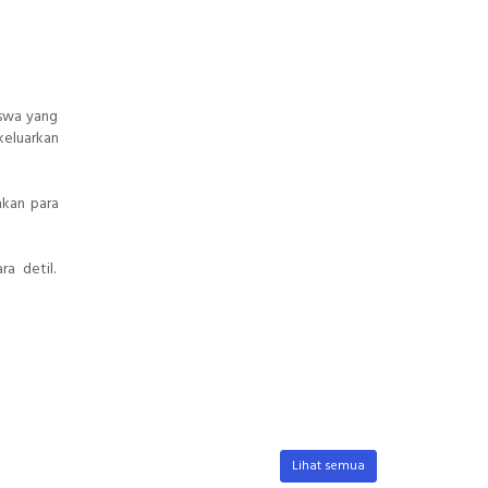
iswa yang
keluarkan
akan para
ra detil.
Lihat semua