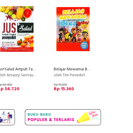
Jus+Salad Ampuh Tangkal Penyakit (full color)
Belajar Mewarnai Boboi Boy Edisi ke-2
leh Amaury Sentausa
oleh Tim Penerbit
p 68.400
Rp 19.200
Rp 54.720
Rp 15.360