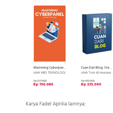
Mastering Cyberpanel
Cuan Dari Blog: Step by Step Membuat Blog Profesional yang Menghasilkan Cuan
oleh MID TEKNOLOGI
oleh Toni Al-munawwar
Rp 237.600
Rp 418.800
Rp 190.080
Rp 335.040
Karya Fadel Aprilia lainnya: