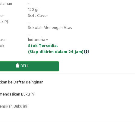
Halaman
-
150 gr
ver
Soft Cover
 x P)
-
Sekolah Menengah Atas
-
asa
Indonesia ··
tok
Stok Tersedia.
(Siap dikirim dalam 24 jam)
BELI
kan ke Daftar Keinginan
endasikan Buku ini
nsikan Buku ini