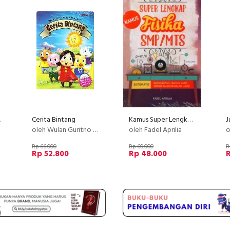
ia 2014
Cerita Bintang
Kamus Super Lengkap Fisika SMP/MTS
oleh Wulan Guritno & Adilla Dimitri
oleh Fadel Aprilia
o
Rp 66.000
Rp 60.000
R
Rp 52.800
Rp 48.000