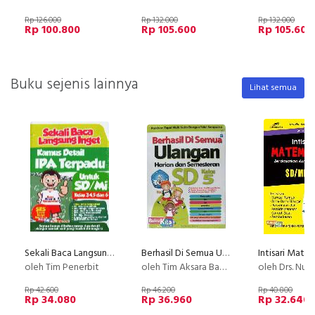
Rp 126.000
Rp 132.000
Rp 132.000
Rp 100.800
Rp 105.600
Rp 105.600
Buku sejenis lainnya
Lihat semua
Sekali Baca Langsung Inget Kamus Detail IPA Terpadu Untuk SD/Mi Kelas 3,4,5 dan 6
Berhasil Di Semua Ulangan Harian dan Semesteran SD Kelas 5
oleh Tim Penerbit
oleh Tim Aksara Bangsa
oleh Drs. Nur Az
Rp 42.600
Rp 46.200
Rp 40.800
Rp 34.080
Rp 36.960
Rp 32.640