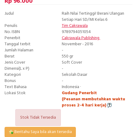
Rp 96.000
Judul
Raih Nilai Tertinggi! Berani Ulangan
Setiap Hari SD/MI Kelas 6
Penulis
Tim Cakrawala
No. ISBN
9789794051054
Penerbit
Cakrawala Publishing
Tanggal terbit
November - 2016
Jumlah Halaman
-
Berat
550 gr
Jenis Cover
Soft Cover
Dimensi(L x P)
-
Kategori
Sekolah Dasar
Bonus
-
Text Bahasa
Indonesia ·
Lokasi Stok
Gudang Penerbit
(Pesanan membutuhkan waktu
proses 2-4 hari kerja)
Stok Tidak Tersedia
Beritahu Saya bila akan tersedia