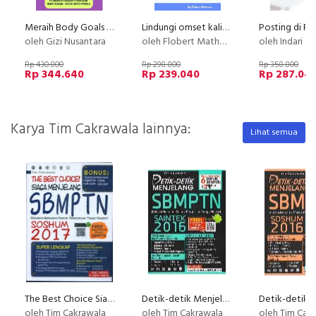
Meraih Body Goals dalam 30 hari bersama Ahli Gizi
Lindungi omset kalian dari kompetitor
oleh Gizi Nusantara
oleh Flobert Matheus
oleh Indari M
Rp 430.800
Rp 298.800
Rp 358.800
Rp 344.640
Rp 239.040
Rp 287.04
Karya Tim Cakrawala lainnya:
Lihat semua
The Best Choice Siaga Menjelang SBMPTN SOSHUM 2017
Detik-detik Menjelang Sbmptn Saintek 2016
oleh Tim Cakrawala
oleh Tim Cakrawala
oleh Tim Cak