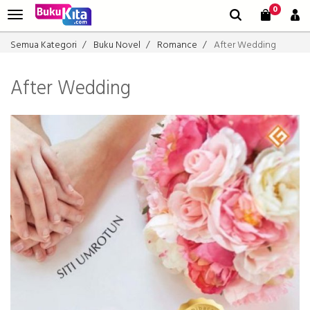
0
Semua Kategori
Buku Novel
Romance
After Wedding
After Wedding