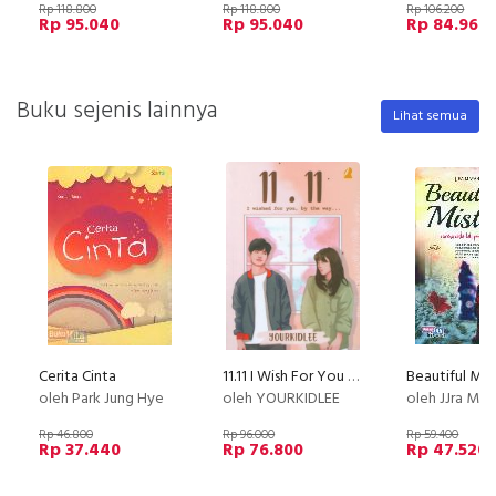
Rp 118.800
Rp 118.800
Rp 106.200
Rp 95.040
Rp 95.040
Rp 84.960
Buku sejenis lainnya
Lihat semua
Cerita Cinta
11.11 I Wish For You By The Way
oleh Park Jung Hye
oleh YOURKIDLEE
oleh JJra Ma
Rp 46.800
Rp 96.000
Rp 59.400
Rp 37.440
Rp 76.800
Rp 47.520