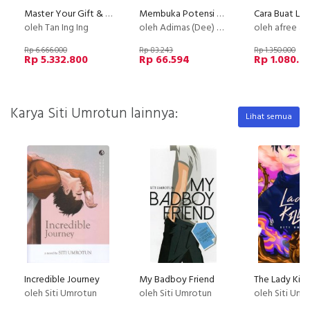
Master Your Gift & Be A Healer
Membuka Potensi Diri melalui Kelenjar Pineal
oleh Tan Ing Ing
oleh Adimas (Dee) Wirajayanagara (Lesmana)
oleh afree a
Rp 6.666.000
Rp 83.243
Rp 1.350.000
Rp 5.332.800
Rp 66.594
Rp 1.080.0
Karya Siti Umrotun lainnya:
Lihat semua
Incredible Journey
My Badboy Friend
The Lady Kille
oleh Siti Umrotun
oleh Siti Umrotun
oleh Siti Umr