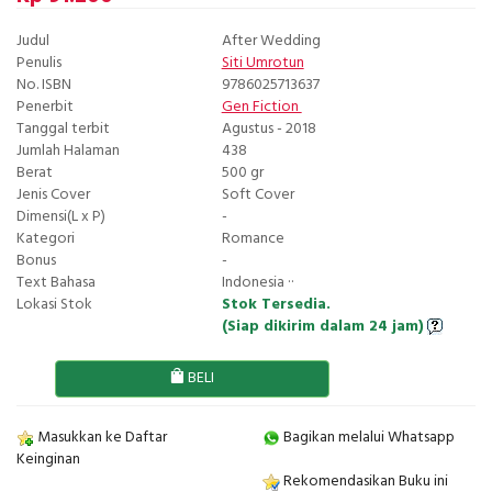
Judul
After Wedding
Penulis
Siti Umrotun
No. ISBN
9786025713637
Penerbit
Gen Fiction
Tanggal terbit
Agustus - 2018
Jumlah Halaman
438
Berat
500 gr
Jenis Cover
Soft Cover
Dimensi(L x P)
-
Kategori
Romance
Bonus
-
Text Bahasa
Indonesia ··
Lokasi Stok
Stok Tersedia.
(Siap dikirim dalam 24 jam)
BELI
Masukkan ke Daftar
Bagikan melalui Whatsapp
Keinginan
Rekomendasikan Buku ini