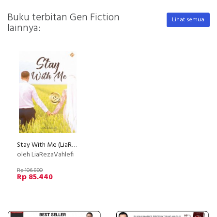
Buku terbitan Gen Fiction
Lihat semua
lainnya:
Stay With Me (LiaRezaVahlefi)
oleh LiaRezaVahlefi
Rp 106.800
Rp 85.440