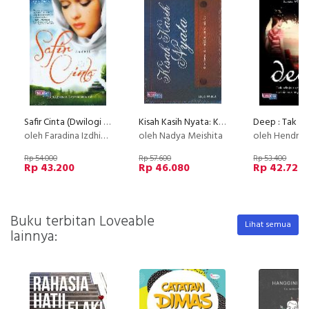
Safir Cinta (Dwilogi Perempuan Meniti Cahaya)
Kisah Kasih Nyata: Kepadamu Aku Titipkan Cinta Tulusku
oleh Faradina Izdhihary
oleh Nadya Meishita
oleh Hendra Putra (creator @
Rp 54.000
Rp 57.600
Rp 53.400
Rp 43.200
Rp 46.080
Rp 42.720
Buku terbitan Loveable
Lihat semua
lainnya: