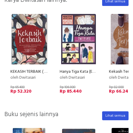
Karya Dwitasari lainnya:
Lihat semua
KEKASIH TERBAIK ( NEW COVER )
Hanya Tiga Kata (Edisi Tanda Tangan Digital)
Kekasih Terja
oleh Dwitasari
oleh Dwitasari
oleh Dwitasar
Rp 65.400
Rp 106.800
Rp 82.800
Rp 52.320
Rp 85.440
Rp 66.240
Buku sejenis lainnya
Lihat semua