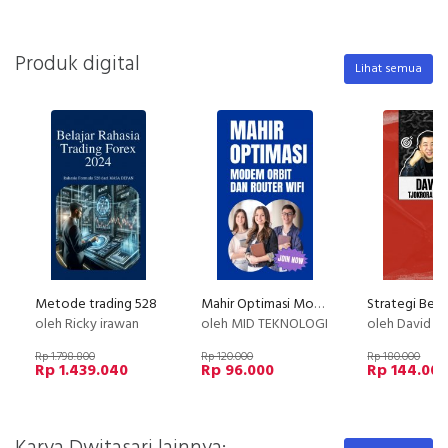
Produk digital
Lihat semua
Metode trading 528
Mahir Optimasi Modem Orbit dan Router WIFI
oleh Ricky irawan
oleh MID TEKNOLOGI
oleh David Tjokro
Rp 1.798.800
Rp 120.000
Rp 180.000
Rp 1.439.040
Rp 96.000
Rp 144.00