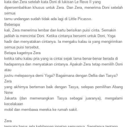
kata dan Zera setelah kata Doni di lukisan Le Reve II yang
dipersembahkan khusus untuk Zera. Dan Zera, menerima Doni setelah
semua
tamu undangan sudah tidak ada lagi di Little Picasso.
Beberapa
kali, Zera menerima lembar dan kartu berisikan puisi cinta. Semakin
jadilah ia mencintai Doni. Ketika cintanya bersemi untuk Doni, Yoga
hadir dan menyatakan cintanya. Ia mengaku kalau ia yang mengirimkan
semua puisi tersebut.
Betapa kagetnya Zera
ketika tahu kalau pria yang ia cintai sejak lama benar-benar berada di
hadapannya dan menyatakan cintanya. Apakah Zera tetap memilih Doni
atau
justru melepasnya demi Yoga? Bagaimana dengan Dellia dan Tasya?
Zera
yang akhirnya berteman baik dengan Tasya, selepas pemilihan Abang
None
Jakarta (dan memenangkan Tasya sebagai juaranya), mengalami
kecelakaan
mobil dan membawa mereka ke rumah sakit.
Zera
ternyata harus rela kehilangan ingatan semuanya. Segalanya tentang