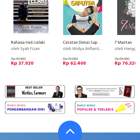
Rahasia Hati Lelaki
Catatan Dimas Saputra [Edisi TTD]
7 Mantan
oleh Syah Fizan
oleh Widya Arifianti & Dimas Saputra
oleh Hanggin
Rp 47.400
Rp 78.000
Rp 95.400
Rp 37.920
Rp 62.400
Rp 76.320