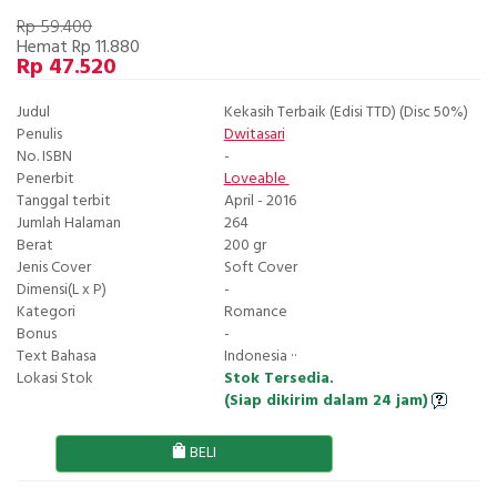
Rp 59.400
Hemat Rp 11.880
Rp 47.520
Judul
Kekasih Terbaik (Edisi TTD) (Disc 50%)
Penulis
Dwitasari
No. ISBN
-
Penerbit
Loveable
Tanggal terbit
April - 2016
Jumlah Halaman
264
Berat
200 gr
Jenis Cover
Soft Cover
Dimensi(L x P)
-
Kategori
Romance
Bonus
-
Text Bahasa
Indonesia ··
Lokasi Stok
Stok Tersedia.
(Siap dikirim dalam 24 jam)
BELI