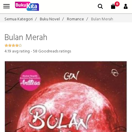
0
Semua Kategori
Buku Novel
Romance
Bulan Merah
Bulan Merah
4.19
avg rating -
58
Goodreads ratings