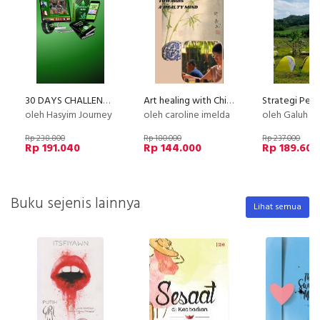
30 DAYS CHALLENGE WA PRO - DAPATKAN RIBUAN PROSPEK DAN CUSTOMER LOYAL DALAM SEBULAN
Art healing with Chinese Painting - 1st Basic Stroke of Chinese Painting - Bamboo
oleh Hasyim Journey
oleh caroline imelda
oleh Galuh Alif Fah
Rp 238.800
Rp 180.000
Rp 237.000
Rp 191.040
Rp 144.000
Rp 189.600
Buku sejenis lainnya
Lihat semua