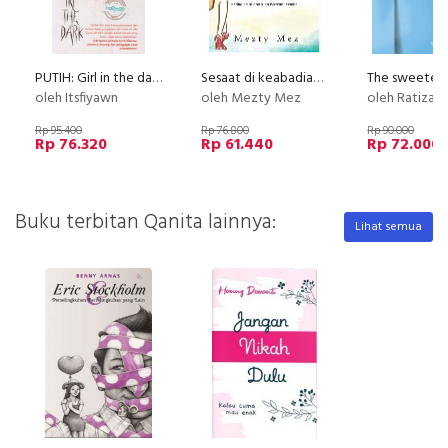
PUTIH: Girl in the dark (2016)
Sesaat di keabadian (Edisi TTD)
oleh Itsfiyawn
oleh Mezty Mez
oleh Ratiza 
Rp 95.400
Rp 76.800
Rp 90.000
Rp 76.320
Rp 61.440
Rp 72.000
Buku terbitan Qanita lainnya:
Lihat semua