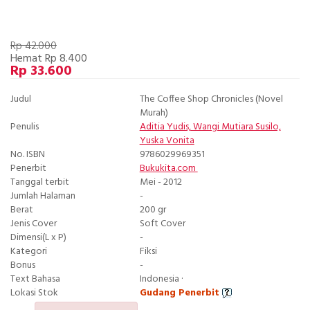
Rp 42.000
Hemat Rp 8.400
Rp 33.600
Judul
The Coffee Shop Chronicles (Novel
Murah)
Penulis
Aditia Yudis, Wangi Mutiara Susilo,
Yuska Vonita
No. ISBN
9786029969351
Penerbit
Bukukita.com
Tanggal terbit
Mei - 2012
Jumlah Halaman
-
Berat
200 gr
Jenis Cover
Soft Cover
Dimensi(L x P)
-
Kategori
Fiksi
Bonus
-
Text Bahasa
Indonesia ·
Lokasi Stok
Gudang Penerbit