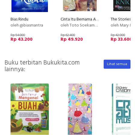
Bias Rindu
Cinta Itu Bernama Ardan
oleh @biasmantra
oleh Toto Soekarnowanda
oleh Mary Mac 
Rp 54.000
Rp 62.400
Rp 42.000
Rp 43.200
Rp 49.920
Rp 33.600
Buku terbitan Bukukita.com
Lihat semua
lainnya: