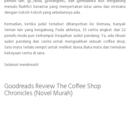
penulis lain, @_raraa, @WangiMS, dan @hildabika ikut bergabung
menulis flashfict berantai yang menyertakan latar sama dan interaksi
dengan tokoh-tokoh yang sebelumnya ada.
Kemudian, ketika judul tersebut dihanyutkan ke linimasa, banyak
teman lain yang bergabung. Pada akhirnya, 33 cerita singkat dari 22
penulis muda pun terkumpul. Keajaiban sudut pandang. Ya, ada ribuan
sudut pandang dan cerita untuk mengisahkan sebuah coffee shop.
Satu mata terlalu sempit untuk melihat dunia. Buka mata dan temukan
kekayaan cerita di sana.
Selamat menikmati!
Goodreads Review The Coffee Shop
Chronicles (Novel Murah)