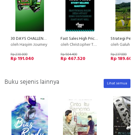
30 DAYS CHALLENGE WA PRO - DAPATKAN RIBUAN PROSPEK DAN CUSTOMER LOYAL DALAM SEBULAN
Fast Sales High Price with Story Selling
oleh Hasyim Journey
oleh Christopher Tobing
oleh Galuh Alif Fah
Rp 238.800
Rp 584.400
Rp 237.000
Rp 191.040
Rp 467.520
Rp 189.600
Buku sejenis lainnya
Lihat semua